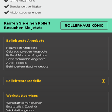
Ohne Anzahlung
Bundesweit verfügbar
Aktionswochenenden
Kaufen Sie einen Roller!
ROLLERHAUS KÖNIG
Besuchen Sie jetzt:
Beliebteste Angebote
Neuwagen Angebote
Gebrauchtwagen Angebote
Roller & Motorrad Angebote
Gewerbekunden Angebote
Auto Topdeals
Behindertenrabatt Angebote
Beliebteste Modelle
Renault Clio
Renault Captur
Werkstattservices
Opel Corsa
Opel Astra
Werkstatttermin buchen
Fiat 500
Ersatzteile & Zubehör
Dacia Duster
Werkstattangebote
Dacia Sandero