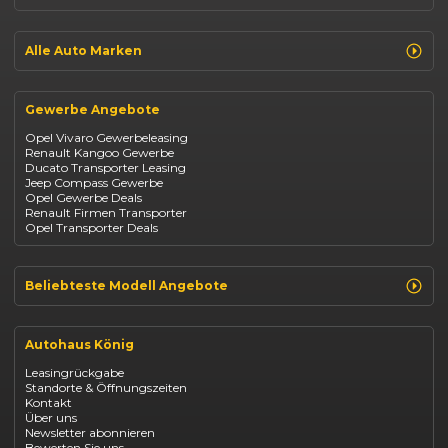
Jeep Compass
Jeep Avenger
Jeep Renegade
Alle Auto Marken
Suzuki Vitara
Suzuki Swift
Renault
Kia Ceed
Opel
BYD Seal
Gewerbe Angebote
Fiat
Mazda CX-30
Dacia
Citroen C4
Opel Vivaro Gewerbeleasing
Jeep
Renault Kangoo Gewerbe
Suzuki
Ducato Transporter Leasing
BYD
Jeep Compass Gewerbe
Kia
Opel Gewerbe Deals
Mazda
Renault Firmen Transporter
Citroën
Opel Transporter Deals
Abarth
Fiat Professional
Beliebteste Modell Angebote
Renault Clio finanzieren
Renault Arkana Leasing
Autohaus König
Renault Captur Leasing
Opel Corsa finanzieren
Leasingrückgabe
Opel Astra leasen
Standorte & Öffnungszeiten
Opel Mokka kaufen
Kontakt
Opel Grandland finanzieren
Über uns
Opel Vivaro Gewerbeleasing
Newsletter abonnieren
Fiat 500 finanzieren
Bewerten Sie uns