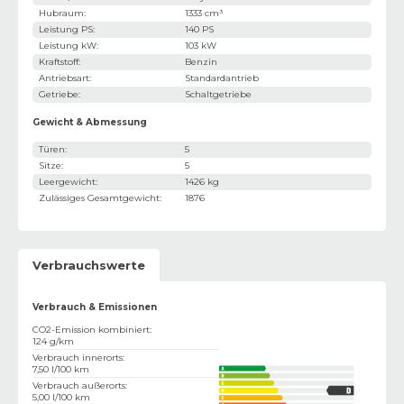
Hubraum
:
1333 cm³
Leistung PS
:
140 PS
Leistung kW
:
103 kW
Kraftstoff
:
Benzin
Antriebsart
:
Standardantrieb
Getriebe
:
Schaltgetriebe
Gewicht & Abmessung
Türen
:
5
Sitze
:
5
Leergewicht
:
1426 kg
Zulässiges Gesamtgewicht
:
1876
Verbrauchswerte
Verbrauch & Emissionen
CO2-Emission kombiniert
:
124 g/km
Verbrauch innerorts
:
7,50 l/100 km
Verbrauch außerorts
:
5,00 l/100 km