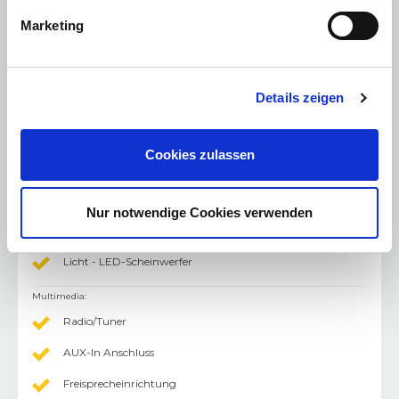
Volldigitales Kombiinstrument
Marketing
Android Auto
Apple CarPlay
Details zeigen
Abstandswarner
Licht
:
Cookies zulassen
Weisse Blinker
LED-Scheinwerfer
Nur notwendige Cookies verwenden
Ambiente Licht
Licht - LED-Scheinwerfer
Multimedia
:
Radio/Tuner
AUX-In Anschluss
Freisprecheinrichtung