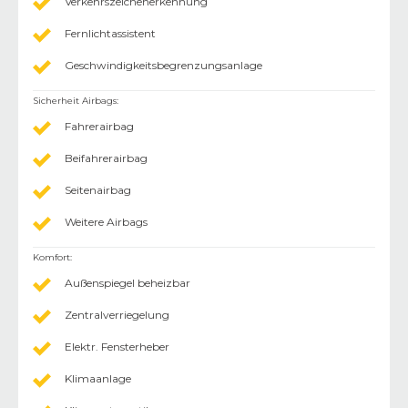
Verkehrszeichenerkennung
Fernlichtassistent
Geschwindigkeitsbegrenzungsanlage
Sicherheit Airbags
:
Fahrerairbag
Beifahrerairbag
Seitenairbag
Weitere Airbags
Komfort
:
Außenspiegel beheizbar
Zentralverriegelung
Elektr. Fensterheber
Klimaanlage