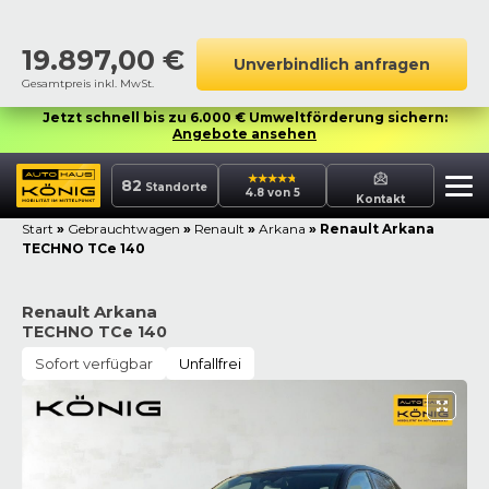
19.897,00
€
Unverbindlich anfragen
Gesamtpreis inkl. MwSt.
Jetzt schnell bis zu 6.000 € Umweltförderung sichern:
Angebote ansehen
82
Standorte
4.8 von 5
Kontakt
Start
»
Gebrauchtwagen
»
Renault
»
Arkana
»
Renault Arkana
TECHNO TCe 140
Renault Arkana
TECHNO TCe 140
Sofort verfügbar
Unfallfrei