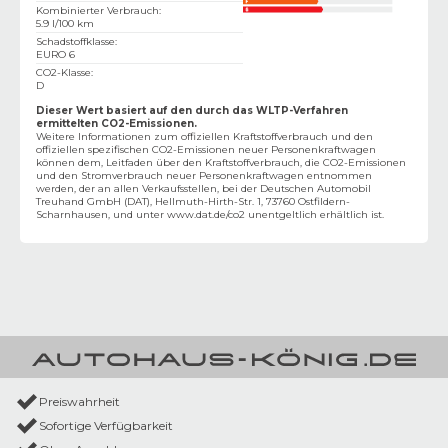
Kombinierter Verbrauch
:
5.9 l/100 km
Schadstoffklasse
:
EURO 6
CO2-Klasse
:
D
Dieser Wert basiert auf den durch das WLTP-Verfahren
ermittelten CO2-Emissionen.
Weitere Informationen zum offiziellen Kraftstoffverbrauch und den
offiziellen spezifischen CO2-Emissionen neuer Personenkraftwagen
können dem‚ Leitfaden über den Kraftstoffverbrauch, die CO2-Emissionen
und den Stromverbrauch neuer Personenkraftwagen entnommen
werden, der an allen Verkaufsstellen, bei der Deutschen Automobil
Treuhand GmbH (DAT), Hellmuth-Hirth-Str. 1, 73760 Ostfildern-
Scharnhausen, und unter
www.dat.de/co2
unentgeltlich erhältlich ist.
Preiswahrheit
Sofortige Verfügbarkeit