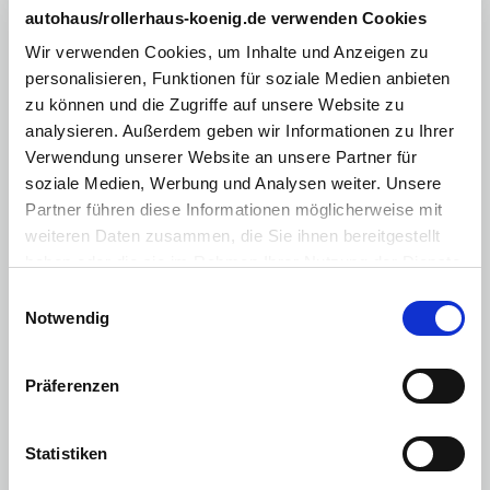
Fahrersitz höhenverstellbar
autohaus/rollerhaus-koenig.de verwenden Cookies
Innenraumfilter
Wir verwenden Cookies, um Inhalte und Anzeigen zu
personalisieren, Funktionen für soziale Medien anbieten
keyless-Go
zu können und die Zugriffe auf unsere Website zu
Mittelarmlehne
analysieren. Außerdem geben wir Informationen zu Ihrer
Verwendung unserer Website an unsere Partner für
Multimediasystem
soziale Medien, Werbung und Analysen weiter. Unsere
Nichtraucherfahrzeug
Partner führen diese Informationen möglicherweise mit
weiteren Daten zusammen, die Sie ihnen bereitgestellt
Sitzheizung Vordersitze
haben oder die sie im Rahmen Ihrer Nutzung der Dienste
Vordersitze höhenverstellbar
gesammelt haben. Sie geben Einwilligung zu unseren
Einwilligungsauswahl
Cookies, wenn Sie unsere Webseite weiterhin nutzen.
Notwendig
Zentralverriegelung mit Fernbedienung
Sprachsteuerung
Präferenzen
Touchscreen
Musikstreaming integriert
Statistiken
Induktionsladen für Smartphones