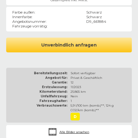
Gesamtpreis inkl. MwSt.
Farbe außen
:
Schwarz
Innenfarbe
:
Schwarz
Angebotsnummer
:
D9_661884
Fahrzeuge vorrätig
:
Unverbindlich anfragen
Bereitstellungszeit:
Sofort verfügbar
Angebot für:
Privat & Geschäftlich
Garantie:
12
Erstzulassung:
11/2023
Kilometerstand:
25.865 km
Unfallfahrzeug:
Nein
Fahrzeughalter:
1
Verbrauchswerte:
5,9 l/100 km (komb.)**; 124 g
CO2/km (komb.)**
D
Alle Bilder ansehen