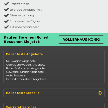
Preiswahrheit
Sofortige Verfügbarkeit
Ohne Anzahlung
Bundesweit verfügbar
Aktionswochenenden
Kaufen Sie einen Roller!
ROLLERHAUS KÖNIG
Besuchen Sie jetzt:
Beliebteste Angebote
Neuwagen Angebote
Gebrauchtwagen Angebote
Roller & Motorrad Angebote
Gewerbekunden Angebote
Auto Topdeals
Behindertenrabatt Angebote
Beliebteste Modelle
Renault Clio
Renault Captur
Werkstattservices
Opel Corsa