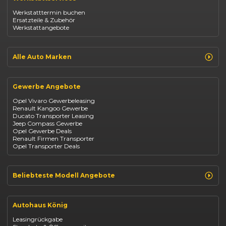
Opel Astra
Werkstatttermin buchen
Fiat 500
Ersatzteile & Zubehör
Dacia Duster
Werkstattangebote
Dacia Sandero
Jeep Compass
Jeep Avenger
Jeep Renegade
Alle Auto Marken
Suzuki Vitara
Suzuki Swift
Renault
Kia Ceed
Opel
BYD Seal
Gewerbe Angebote
Fiat
Mazda CX-30
Dacia
Citroen C4
Opel Vivaro Gewerbeleasing
Jeep
Renault Kangoo Gewerbe
Suzuki
Ducato Transporter Leasing
BYD
Jeep Compass Gewerbe
Kia
Opel Gewerbe Deals
Mazda
Renault Firmen Transporter
Citroën
Opel Transporter Deals
Abarth
Fiat Professional
Beliebteste Modell Angebote
Renault Clio finanzieren
Renault Arkana Leasing
Autohaus König
Renault Captur Leasing
Opel Corsa finanzieren
Leasingrückgabe
Opel Astra leasen