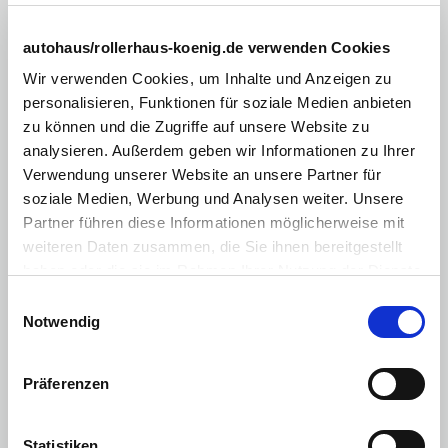
Tempomat
autohaus/rollerhaus-koenig.de verwenden Cookies
Außenspiegel elektr.
Wir verwenden Cookies, um Inhalte und Anzeigen zu
Multimediasystem
personalisieren, Funktionen für soziale Medien anbieten
Vordersitze höhenverstellbar
zu können und die Zugriffe auf unsere Website zu
analysieren. Außerdem geben wir Informationen zu Ihrer
Zentralverriegelung mit Fernbedienung
Verwendung unserer Website an unsere Partner für
Touchscreen
soziale Medien, Werbung und Analysen weiter. Unsere
Partner führen diese Informationen möglicherweise mit
Android Auto
weiteren Daten zusammen, die Sie ihnen bereitgestellt
Apple CarPlay
haben oder die sie im Rahmen Ihrer Nutzung der Dienste
gesammelt haben. Sie geben Einwilligung zu unseren
Sonstiges
:
Einwilligungsauswahl
Cookies, wenn Sie unsere Webseite weiterhin nutzen.
Notwendig
LM-Felgen
Berganfahrhilfe
Präferenzen
Multimedia
:
DAB+ Digital Radio
Statistiken