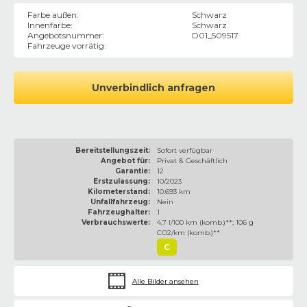
Farbe außen
:
Schwarz
Innenfarbe
:
Schwarz
Angebotsnummer
:
D01_509517
Fahrzeuge vorrätig
:
Unverbindlich anfragen
Bereitstellungszeit:
Sofort verfügbar
Angebot für:
Privat & Geschäftlich
Garantie:
12
Erstzulassung:
10/2023
Kilometerstand:
10.693 km
Unfallfahrzeug:
Nein
Fahrzeughalter:
1
Verbrauchswerte:
4,7 l/100 km (komb.)**; 106 g
CO2/km (komb.)**
C
Alle Bilder ansehen