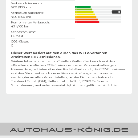
Verbrauch innerorts
:
5,00 l/100 km
Verbrauch außerorts
:
4,00 l/100 km
Kombinierter Verbrauch
:
4.7 l/100 km
Schadstoffklasse
:
Euro 6d
CO2-Klasse
:
C
Dieser Wert basiert auf den durch das WLTP-Verfahren
ermittelten CO2-Emissionen.
Weitere Informationen zum offiziellen Kraftstoffverbrauch und den
offiziellen spezifischen CO2-Emissionen neuer Personenkraftwagen
können dem‚ Leitfaden über den Kraftstoffverbrauch, die CO2-Emissionen
und den Stromverbrauch neuer Personenkraftwagen entnommen
werden, der an allen Verkaufsstellen, bei der Deutschen Automobil
Treuhand GmbH (DAT), Hellmuth-Hirth-Str. 1, 73760 Ostfildern-
Scharnhausen, und unter
www.dat.de/co2
unentgeltlich erhältlich ist.