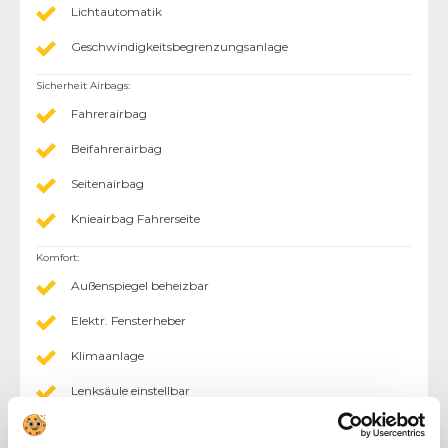
Lichtautomatik
Geschwindigkeitsbegrenzungsanlage
Sicherheit Airbags
:
Fahrerairbag
Beifahrerairbag
Seitenairbag
Knieairbag Fahrerseite
Komfort
:
Außenspiegel beheizbar
Elektr. Fensterheber
Klimaanlage
Lenksäule einstellbar
Multifunktionslenkrad