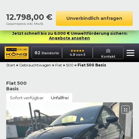
12.798,00
€
Unverbindlich anfragen
Gesamtpreis inkl. MwSt.
Jetzt schnell bis zu 6.000 € Umweltförderung sichern:
Angebote ansehen
82
Standorte
4.8 von 5
Kontakt
Start
»
Gebrauchtwagen
»
Fiat
»
500
»
Fiat 500 Basis
Fiat 500
Basis
Sofort verfügbar
Unfallfrei