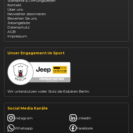
Standorte & Öffnungszeiten
Opel Mokka kaufen
Kontakt
Opel Grandland finanzieren
Über uns
Opel Vivaro Gewerbeleasing
Newsletter abonnieren
Fiat 500 finanzieren
Bewerten Sie uns
Fiat Panda leasen
Jobangebote
Dacia Duster finanzieren
Datenschutz
Dacia Sandero kaufen
AGB
Dacia Jogger leasen
Impressum
Jeep Compass leasen
Jeep Renegade finanzieren
Suzuki Vitara kaufen
Suzuki Swift finanzieren
Unser Engagement im Sport
BYD Dolphin finanzieren
Kia Ceed finanzieren
Kia Sportage leasen
Mazda CX-30 finanzieren
Citroën C3 leasen
Wir unterstützen voller Stolz die Eisbären Berlin.
Social Media Kanäle
Instagram
LinkedIn
Whatsapp
Facebook