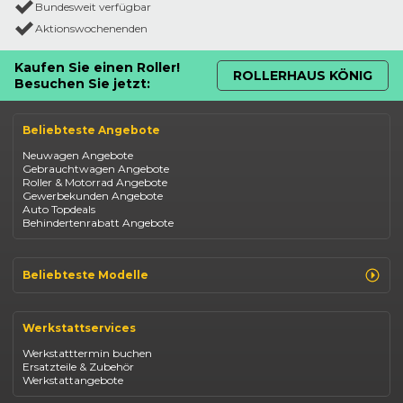
Bundesweit verfügbar
Aktionswochenenden
Kaufen Sie einen Roller!
ROLLERHAUS KÖNIG
Besuchen Sie jetzt:
Beliebteste Angebote
Neuwagen Angebote
Gebrauchtwagen Angebote
Roller & Motorrad Angebote
Gewerbekunden Angebote
Auto Topdeals
Behindertenrabatt Angebote
Beliebteste Modelle
Renault Clio
Renault Captur
Werkstattservices
Opel Corsa
Opel Astra
Werkstatttermin buchen
Fiat 500
Ersatzteile & Zubehör
Dacia Duster
Werkstattangebote
Dacia Sandero
Jeep Compass