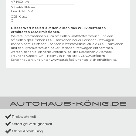
4.7 l/100 km
Schadstoffklasse
:
Euro 6d-TEMP
CO2-Klasse
:
C
Dieser Wert basiert auf den durch das WLTP-Verfahren
ermittelten CO2-Emissionen.
Weitere Informationen zum offiziellen Kraftstoffverbrauch und den
offiziellen spezifischen CO2-Emissionen neuer Personenkraftwagen
können dem‚ Leitfaden über den Kraftstoffverbrauch, die CO2-Emissionen
und den Stromverbrauch neuer Personenkraftwagen entnommen
werden, der an allen Verkaufsstellen, bei der Deutschen Automobil
Treuhand GmbH (DAT), Hellmuth-Hirth-Str. 1, 73760 Ostfildern-
Scharnhausen, und unter
www.dat.de/co2
unentgeltlich erhältlich ist.
Preiswahrheit
Sofortige Verfügbarkeit
Ohne Anzahlung