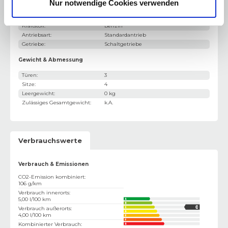
Nur notwendige Cookies verwenden
Leistung PS
:
69 PS
Leistung kW
:
51 kW
Kraftstoff
:
Benzin
Antriebsart
:
Standardantrieb
Getriebe
:
Schaltgetriebe
Gewicht & Abmessung
Türen
:
3
Sitze
:
4
Leergewicht
:
0 kg
Zulässiges Gesamtgewicht
:
k.A.
Verbrauchswerte
Verbrauch & Emissionen
CO2-Emission kombiniert
:
106 g/km
Verbrauch innerorts
:
5,00 l/100 km
Verbrauch außerorts
:
4,00 l/100 km
Kombinierter Verbrauch
: