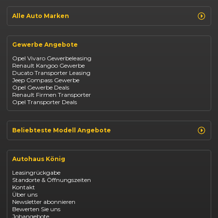
Jeep Avenger
Jeep Renegade
Alle Auto Marken
Suzuki Vitara
Suzuki Swift
Renault
Kia Ceed
Opel
BYD Seal
Gewerbe Angebote
Fiat
Mazda CX-30
Dacia
Citroen C4
Opel Vivaro Gewerbeleasing
Jeep
Renault Kangoo Gewerbe
Suzuki
Ducato Transporter Leasing
BYD
Jeep Compass Gewerbe
Kia
Opel Gewerbe Deals
Mazda
Renault Firmen Transporter
Citroën
Opel Transporter Deals
Abarth
Fiat Professional
Beliebteste Modell Angebote
Renault Clio finanzieren
Renault Arkana Leasing
Autohaus König
Renault Captur Leasing
Opel Corsa finanzieren
Leasingrückgabe
Opel Astra leasen
Standorte & Öffnungszeiten
Opel Mokka kaufen
Kontakt
Opel Grandland finanzieren
Über uns
Opel Vivaro Gewerbeleasing
Newsletter abonnieren
Fiat 500 finanzieren
Bewerten Sie uns
Fiat Panda leasen
Jobangebote
Dacia Duster finanzieren