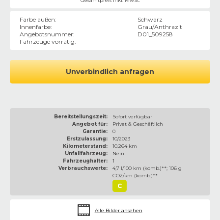
Gesamtpreis inkl. MwSt.
Farbe außen
:
Schwarz
Innenfarbe
:
Grau/Anthrazit
Angebotsnummer
:
D01_509258
Fahrzeuge vorrätig
:
Unverbindlich anfragen
Bereitstellungszeit:
Sofort verfügbar
Angebot für:
Privat & Geschäftlich
Garantie:
0
Erstzulassung:
10/2023
Kilometerstand:
10.264 km
Unfallfahrzeug:
Nein
Fahrzeughalter:
1
Verbrauchswerte:
4,7 l/100 km (komb.)**; 106 g
CO2/km (komb.)**
C
Alle Bilder ansehen