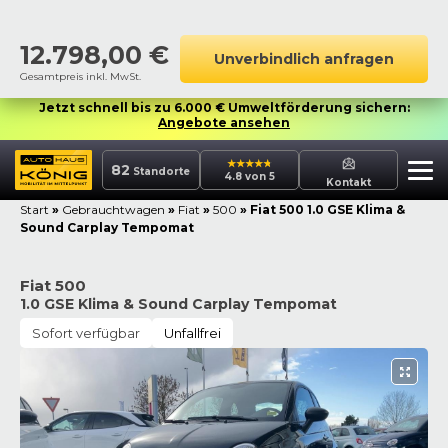
12.798,00
€
Unverbindlich anfragen
Gesamtpreis inkl. MwSt.
Jetzt schnell bis zu 6.000 € Umweltförderung sichern:
Angebote ansehen
82
Standorte
4.8 von 5
Kontakt
Start
»
Gebrauchtwagen
»
Fiat
»
500
»
Fiat 500 1.0 GSE Klima &
Sound Carplay Tempomat
Fiat 500
1.0 GSE Klima & Sound Carplay Tempomat
Sofort verfügbar
Unfallfrei