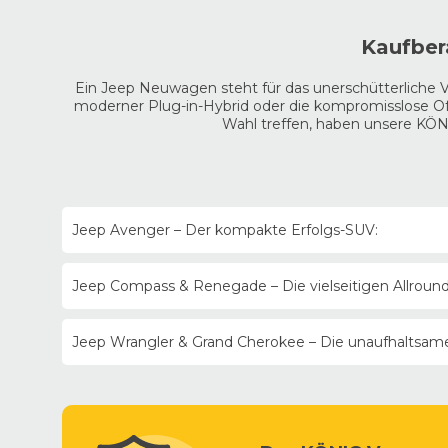
Kaufber
Ein Jeep Neuwagen steht für das unerschütterliche 
moderner Plug-in-Hybrid oder die kompromisslose Offro
Wahl treffen, haben unsere KÖN
Jeep Avenger – Der kompakte Erfolgs-SUV:
Der
Avenger
ist europäisches Auto des Jahres und d
Jeep Compass & Renegade – Die vielseitigen Allround
Konfigurations-Tipp:
Wählen Sie den
Avenger
als Je
den cleveren elektronischen Jeep Allradantrieb in da
Bieten viel Platz für Familie und Freizeit, kombinier
Jeep Wrangler & Grand Cherokee – Die unaufhaltsame
Konfigurations-Tipp:
Die Spitzenmotorisierung ist de
Hinterachse. Das Ergebnis: Souveräne Systemleistung 
Der
Wrangler
ist der kompromisslose Geländewagen,
Konfigurations-Tipp:
Beide Modelle setzen voll auf 
elektronisch entkoppelbare Stabilisatoren und Sperrdiff