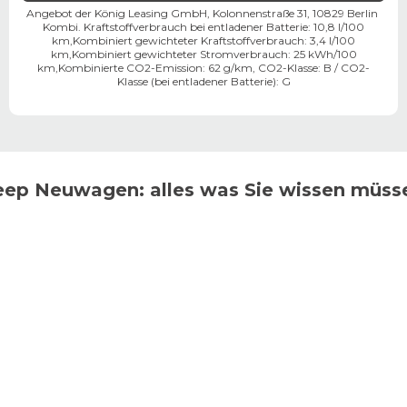
Angebot der König Leasing GmbH, Kolonnenstraße 31, 10829 Berlin ​
Kombi. Kraftstoffverbrauch bei entladener Batterie: 10,8 l/100
km,
Kombiniert gewichteter Kraftstoffverbrauch: 3,4 l/100
km,
Kombiniert gewichteter Stromverbrauch: 25 kWh/100
km,
Kombinierte CO2-Emission: 62 g/km,
CO2-Klasse:
B
/
CO2-
Klasse (bei entladener Batterie):
G
eep
Neuwagen: alles was Sie wissen müss