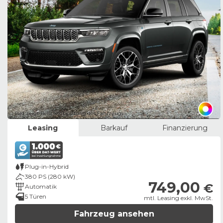
Bild zeigt Beispielabbildung des Fahrzeugs
Leasing
Barkauf
Finanzierung
Plug-in-Hybrid
380 PS (280 kW)
749,00
€
Automatik
5 Türen
mtl. Leasing exkl. MwSt.
Fahrzeug ansehen