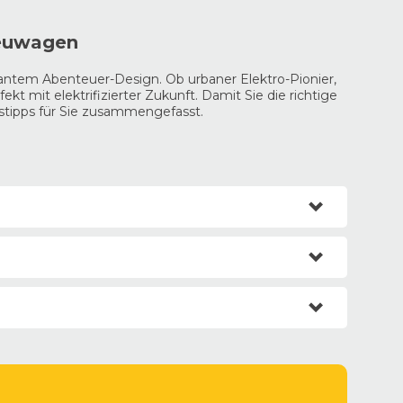
Neuwagen
antem Abenteuer-Design. Ob urbaner Elektro-Pionier,
t mit elektrifizierter Zukunft. Damit Sie die richtige
stipps für Sie zusammengefasst.
essungen für die Stadt.
 Avenger e-Hybrid. Die neue 4xe-Variante bringt zudem
Renegade
überzeugen in ihrer Klasse.
der Vorderachse und ein starker Elektromotor an der
ver Anhängelast.
gler
in der Ausstattung
Rubicon
, wenn Sie