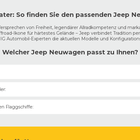
ater: So finden Sie den passenden Jeep 
Versprechen von Freiheit, legendärer Allradkompetenz und mark
ad-Ikone für härtestes Gelände – Jeep verbindet Tradition perfek
IG Automobil-Experten die aktuellen Modelle und Konfiguration
Welcher Jeep Neuwagen passt zu Ihnen?
er perfekte Einstieg in die Jeep-Welt mit extrem kompakten Abm
er:
ep Full Electric für lautlosen, emissionsfreien Vortrieb oder als
s Kompaktsegment.
t mit markanter Optik und hohem Komfort. Der
Compass
und der
n Flaggschiffe:
r Jeep 4xe (Plug-in-Hybrid). Hier arbeitet ein Turbobenziner an 
gepaart mit einem reaktionsschnellen Jeep Automatikgetriebe.
 der
Grand Cherokee
verbindet Luxus der Oberklasse mit massi
den zukunftsweisenden 4xe-Antrieb. Konfigurieren Sie den
Wran
erenziale für extremes Terrain benötigen.