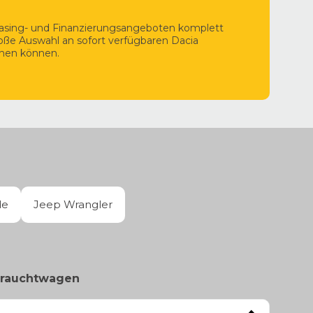
easing- und Finanzierungsangeboten komplett
roße Auswahl an sofort verfügbaren Dacia
ehen können.
de
Jeep Wrangler
brauchtwagen