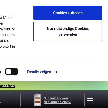
Cookies zulassen
le Medien
ir
Nur notwendige Cookies
, Werbung
verwenden
ren Daten
ienste
weiterhin
g
Details zeigen
ansehen
r