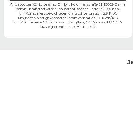
Angebot der König Leasing GmbH, Kolonnenstraße 31, 10829 Berlin ​
Kombi. Kraftstoffverbrauch bei entladener Batterie: 10,6 l/100
km,
Kombiniert gewichteter Kraftstoffverbrauch: 2,9 l/100
km,
Kombiniert gewichteter Stromverbrauch: 25 kWh/100
km,
Kombinierte CO2-Emission: 62 g/km,
CO2-Klasse:
B
/
CO2-
Klasse (bei entladener Batterie):
G
J