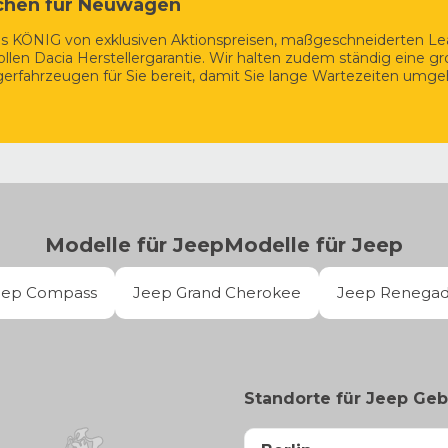
chen für Neuwagen
aus KÖNIG von exklusiven Aktionspreisen, maßgeschneiderten L
llen Dacia Herstellergarantie. Wir halten zudem ständig eine g
erfahrzeugen für Sie bereit, damit Sie lange Wartezeiten umg
Modelle für
Jeep
Modelle für
Jeep
eep Compass
Jeep Grand Cherokee
Jeep Renega
Standorte für Jeep Ge