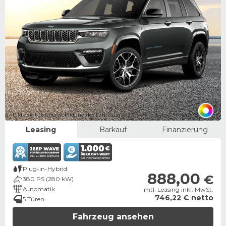
Bild zeigt Beispielabbildung des Fahrzeugs
Leasing
Barkauf
Finanzierung
Plug-in-Hybrid
888,00
€
380 PS (280 kW)
Automatik
mtl. Leasing inkl. MwSt.
746,22 € netto
5 Türen
Fahrzeug ansehen