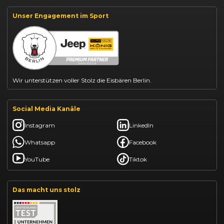
Suzuki Vitara kaufen
Suzuki Swift finanzieren
Unser Engagement im Sport
BYD Dolphin finanzieren
Kia Ceed finanzieren
Kia Sportage leasen
Mazda CX-30 finanzieren
Citroën C3 leasen
Wir unterstützen voller Stolz die Eisbären Berlin.
Social Media Kanäle
Instagram
LinkedIn
Whatsapp
Facebook
YouTube
Tiktok
Das macht uns stolz