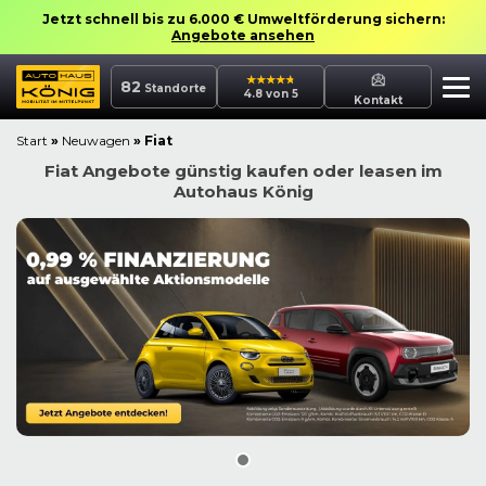
Jetzt schnell bis zu 6.000 € Umweltförderung sichern:
Angebote ansehen
82
Standorte
4.8 von 5
Kontakt
Start
»
Neuwagen
»
Fiat
Fiat Angebote günstig kaufen oder leasen im
Autohaus König