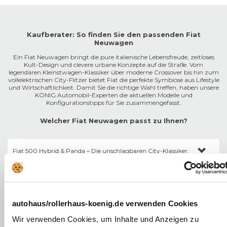
Kaufberater: So finden Sie den passenden Fiat
Neuwagen
Ein Fiat Neuwagen bringt die pure italienische Lebensfreude, zeitloses
Kult-Design und clevere urbane Konzepte auf die Straße. Vom
legendären Kleinstwagen-Klassiker über moderne Crossover bis hin zum
vollelektrischen City-Flitzer bietet Fiat die perfekte Symbiose aus Lifestyle
und Wirtschaftlichkeit. Damit Sie die richtige Wahl treffen, haben unsere
KÖNIG Automobil-Experten die aktuellen Modelle und
Konfigurationstipps für Sie zusammengefasst.
Welcher Fiat Neuwagen passt zu Ihnen?
Fiat 500 Hybrid & Panda – Die unschlagbaren City-Klassiker:
Der
500er
verkörpert puren Retro-Charme, während der
Panda
(und
Fiat 500e – Die elektrische Design-Ikone:
der neue
Grande Panda
) als pragmatische Raumwunder überzeugen.
Konfigurations-Tipp:
Der
Fiat Mild Hybrid
(1.0 3-Zylinder) ist
Die vollkommen neu entwickelte, rein elektrische Generation des
extrem wartungsarm und wird mit einem knackigen Fiat 6-Gang-
autohaus/rollerhaus-koenig.de verwenden Cookies
Fiat 600 & 600e – Die neuen Familien-Crossover:
Kultautos mit modernsten Assistenzsystemen.
Schaltgetriebe kombiniert. Perfekt für minimale Unterhaltskosten in der
Stadt.
Wir verwenden Cookies, um Inhalte und Anzeigen zu
Konfigurations-Tipp:
Wählen Sie für maximale Flexibilität die