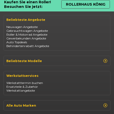
Kaufen Sie einen Roller!
ROLLERHAUS KÖNIG
Besuchen Sie jetzt:
Beliebteste Angebote
Neuwagen Angebote
Gebrauchtwagen Angebote
Roller & Motorrad Angebote
Gewerbekunden Angebote
Auto Topdeals
Behindertenrabatt Angebote
Beliebteste Modelle
Renault Clio
Renault Captur
Werkstattservices
Opel Corsa
Opel Astra
Werkstatttermin buchen
Fiat 500
Ersatzteile & Zubehör
Dacia Duster
Werkstattangebote
Dacia Sandero
Jeep Compass
Jeep Avenger
Jeep Renegade
Alle Auto Marken
Suzuki Vitara
Suzuki Swift
Renault