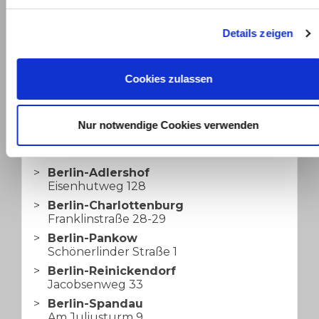
Fiat Grande Panda
Fiat Panda / Pandina
Details zeigen
Fiat Qubo L
Fiat Tipo
Fiat Topolino
Cookies zulassen
Standorte für Fiat Gebrauchtwagen
Nur notwendige Cookies verwenden
Berlin
Berlin-Adlershof
Eisenhutweg 128
Berlin-Charlottenburg
Franklinstraße 28-29
Berlin-Pankow
Schönerlinder Straße 1
Berlin-Reinickendorf
Jacobsenweg 33
Berlin-Spandau
Am Juliusturm 9