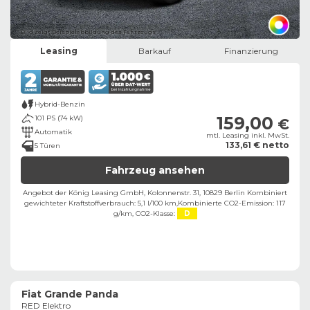
Bild zeigt Beispielabbildung des Fahrzeugs
Leasing
Barkauf
Finanzierung
Hybrid-Benzin
159,00
101 PS (74 kW)
€
Automatik
mtl. Leasing inkl. MwSt.
133,61 € netto
5 Türen
Fahrzeug ansehen
Angebot der König Leasing GmbH, Kolonnenstr. 31, 10829 Berlin ​
Kombiniert
gewichteter Kraftstoffverbrauch: 5,1 l/100 km,
Kombinierte CO2-Emission: 117
g/km,
CO2-Klasse:
D
Fiat Grande Panda
RED Elektro