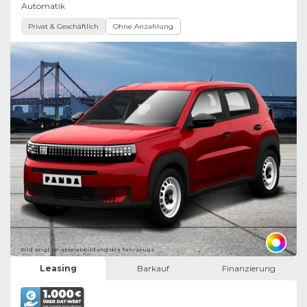
Automatik
Privat & Geschäftlich
Ohne Anzahlung
Bild zeigt Beispielabbildung des Fahrzeugs
Leasing
Barkauf
Finanzierung