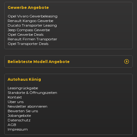
Kia Ceed
Opel
BYD Seal
Gewerbe Angebote
Fiat
Mazda CX-30
Dacia
Citroen C4
Opel Vivaro Gewerbeleasing
Jeep
Renault Kangoo Gewerbe
Suzuki
Ducato Transporter Leasing
BYD
Jeep Compass Gewerbe
Kia
Opel Gewerbe Deals
Mazda
Renault Firmen Transporter
Citroën
Opel Transporter Deals
Abarth
Fiat Professional
Beliebteste Modell Angebote
Renault Clio finanzieren
Renault Arkana Leasing
Autohaus König
Renault Captur Leasing
Opel Corsa finanzieren
Leasingrückgabe
Opel Astra leasen
Standorte & Öffnungszeiten
Opel Mokka kaufen
Kontakt
Opel Grandland finanzieren
Über uns
Opel Vivaro Gewerbeleasing
Newsletter abonnieren
Fiat 500 finanzieren
Bewerten Sie uns
Fiat Panda leasen
Jobangebote
Dacia Duster finanzieren
Datenschutz
Dacia Sandero kaufen
AGB
Dacia Jogger leasen
Impressum
Jeep Compass leasen
Jeep Renegade finanzieren