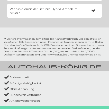
Ja. Den
Fiat 500e
gibt es als stilvolles Cabriolet (
500C
) mit
Wie funktioniert der Fiat Mild-Hybrid-Antrieb im
elektrischem Stoffverdeck sowie in der innovativen „3+1“-Variante,
Alltag?
die eine zusätzliche, gegenläufig öffnende Fronttür auf der
Beifahrerseite für bequemeren Einstieg bietet.
Das System kombiniert den Benzinmotor mit einem Riemen-
Startergenerator und einer kleinen Lithium-Ionen-Batterie. Beim
Bremsen wird Energie zurückgewonnen (Rekuperation), die den
Motor beim Anfahren entlastet und den Verbrauch drastisch senkt.
** Weitere Informationen zum offiziellen Kraftstoffverbrauch und den offiziellen
spezifischen CO2-Emissionen neuer Personenkraftwagen können dem‚ Leitfaden
über den Kraftstoffverbrauch, die CO2-Emissionen und den Stromverbrauch neuer
Personenkraftwagen entnommen werden, der an allen Verkaufsstellen, bei der
Deutschen Automobil Treuhand GmbH (DAT), Hellmuth-Hirth-Str. 1, 73760
Ostfildern-Scharnhausen, und unter
www.dat.de/co2
unentgeltlich erhältlich ist.
Preiswahrheit
Sofortige Verfügbarkeit
Ohne Anzahlung
Bundesweit verfügbar
Aktionswochenenden