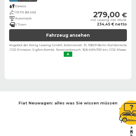
Elektro
279,00
113 PS (83 kW)
€
Automatik
mtl. Leasing inkl. MwSt.
234,45 € netto
5 Türen
Fahrzeug ansehen
Angebot der König Leasing GmbH, Kolonnenstr. 31, 10829 Berlin ​
Kombinierte
CO2-Emission: 0 g/km,
Kombi. Stromverbrauch: 16,8 kWh/100 km,
CO2-Klasse:
A
Fiat
Neuwagen: alles was Sie wissen müssen
»
»
»
H
A
K