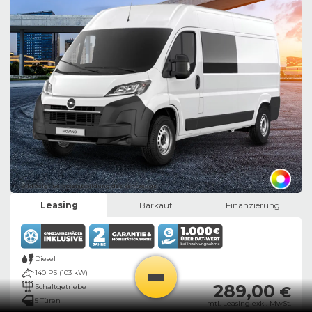
Bild zeigt Beispielabbildung des Fahrzeugs
Leasing
Barkauf
Finanzierung
Diesel
140 PS (103 kW)
289,00
Schaltgetriebe
€
5 Türen
mtl. Leasing exkl. MwSt.