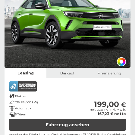
Bild zeigt Beispielabbildung des Fahrzeugs
Leasing
Barkauf
Finanzierung
Elektro
199,00
136 PS (100 kW)
€
Automatik
mtl. Leasing inkl. MwSt.
167,23 € netto
5 Türen
Fahrzeug ansehen
Angebot der König Leasing GmbH, Kolonnenstr. 31, 10829 Berlin ​
Kombinierte