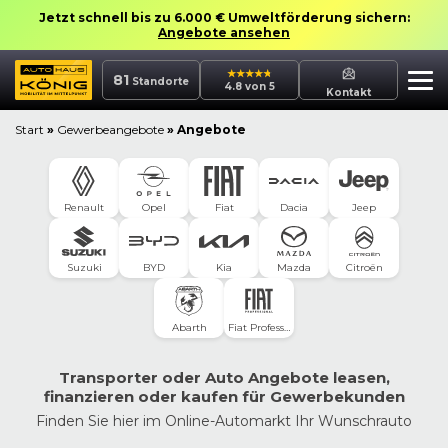
Jetzt schnell bis zu 6.000 € Umweltförderung sichern:
Angebote ansehen
81
Standorte
4.8 von 5
Kontakt
Start
»
Gewerbeangebote
»
Angebote
Dacia
Jeep
Renault
Opel
Fiat
Suzuki
BYD
Kia
Mazda
Citroën
Abarth
Fiat Professional
Transporter oder Auto Angebote leasen,
finanzieren oder kaufen für Gewerbekunden
Finden Sie hier im Online-Automarkt Ihr Wunschrauto