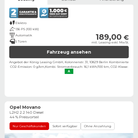
Elektro
136 PS (100 kW)
189,00
Automatik
€
5 Türen
mtl. Leasing exkl. MwSt.
Fahrzeug ansehen
Angebot der König Leasing GmbH, Kolonnenstr. 31, 10829 Berlin ​
Kombinierte
CO2-Emission: 0 g/km,
Kombi. Stromverbrauch: 16,1 kWh/100 km,
CO2-Klasse:
A
Opel Movano
L2H2 2.2 140 Diesel
44 % Preisvorteil
Nur Geschäftskunden
Sofort verfügbar
Ohne Anzahlung