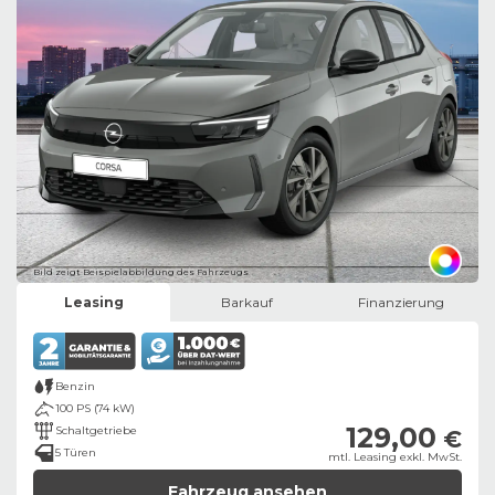
Bild zeigt Beispielabbildung des Fahrzeugs
Leasing
Barkauf
Finanzierung
Benzin
100 PS (74 kW)
129,00
Schaltgetriebe
€
5 Türen
mtl. Leasing exkl. MwSt.
Fahrzeug ansehen