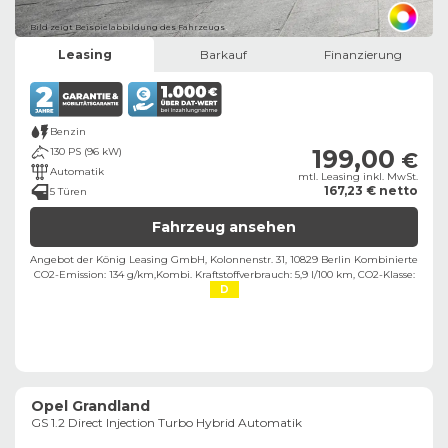
Bild zeigt Beispielabbildung des Fahrzeugs
Leasing
Barkauf
Finanzierung
Benzin
199,00
130 PS (96 kW)
€
Automatik
mtl. Leasing inkl. MwSt.
167,23 € netto
5 Türen
Fahrzeug ansehen
Angebot der König Leasing GmbH, Kolonnenstr. 31, 10829 Berlin ​
Kombinierte
CO2-Emission: 134 g/km,
Kombi. Kraftstoffverbrauch: 5,9 l/100 km,
CO2-Klasse:
D
Opel Grandland
GS 1.2 Direct Injection Turbo Hybrid Automatik