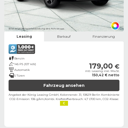
Bild zeigt Beispielabbildung des Fahrzeugs
Leasing
Barkauf
Finanzierung
Benzin
179,00
145 PS (107 kW)
€
Automatik
mtl. Leasing inkl. MwSt.
150,42 € netto
5 Türen
Fahrzeug ansehen
Angebot der König Leasing GmbH, Kolonnenstr. 31, 10829 Berlin ​
Kombinierte
CO2-Emission: 106 g/km,
Kombi. Kraftstoffverbrauch: 4,7 l/100 km,
CO2-Klasse:
C