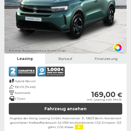
Bild zeigt Beispielabbildung des Fahrzeugs
Leasing
Barkauf
Finanzierung
Hybrid-Benzin
100 PS (74 kW)
169,00
Automatik
€
5 Türen
mtl. Leasing exkl. MwSt.
Fahrzeug ansehen
Angebot der König Leasing GmbH, Kolonnenstr. 31, 10829 Berlin ​
Kombiniert
gewichteter Kraftstoffverbrauch: 5,5 l/100 km,
Kombinierte CO2-Emission: 123
g/km,
CO2-Klasse:
D