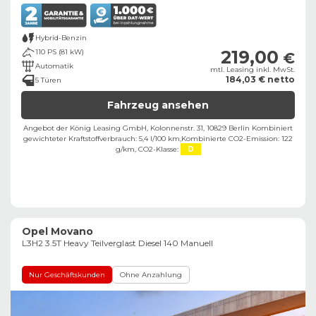
Hybrid-Benzin
219,00
110 PS (81 kW)
€
Automatik
mtl. Leasing inkl. MwSt.
184,03 € netto
5 Türen
Fahrzeug ansehen
Angebot der König Leasing GmbH, Kolonnenstr. 31, 10829 Berlin ​
Kombiniert
gewichteter Kraftstoffverbrauch: 5,4 l/100 km,
Kombinierte CO2-Emission: 122
g/km,
CO2-Klasse:
D
Opel Movano
L3H2 3.5T Heavy Teilverglast Diesel 140 Manuell
Nur Geschäftskunden
Ohne Anzahlung