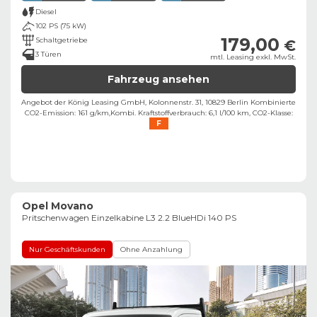
Diesel
102 PS (75 kW)
179,00
Schaltgetriebe
€
3 Türen
mtl. Leasing exkl. MwSt.
Fahrzeug ansehen
Angebot der König Leasing GmbH, Kolonnenstr. 31, 10829 Berlin ​
Kombinierte
CO2-Emission: 161 g/km,
Kombi. Kraftstoffverbrauch: 6,1 l/100 km,
CO2-Klasse:
F
Opel Movano
Pritschenwagen Einzelkabine L3 2.2 BlueHDi 140 PS
Nur Geschäftskunden
Ohne Anzahlung