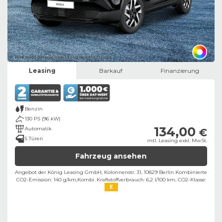
Bild zeigt Beispielabbildung des Fahrzeugs
Leasing
Barkauf
Finanzierung
Benzin
130 PS (96 kW)
134,00
Automatik
€
5 Türen
mtl. Leasing exkl. MwSt.
Fahrzeug ansehen
Angebot der König Leasing GmbH, Kolonnenstr. 31, 10829 Berlin ​
Kombinierte
CO2-Emission: 140 g/km,
Kombi. Kraftstoffverbrauch: 6,2 l/100 km,
CO2-Klasse:
E