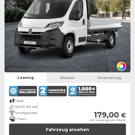
Bild zeigt Beispielabbildung des Fahrzeugs
Leasing
Barkauf
Finanzierung
Diesel
140 PS (103 kW)
179,00
Schaltgetriebe
€
2 Türen
mtl. Leasing exkl. MwSt.
Fahrzeug ansehen