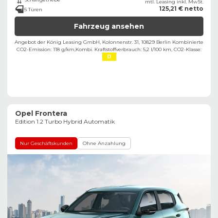
mtl. Leasing inkl. MwSt.
125,21 € netto
5 Türen
Fahrzeug ansehen
Angebot der König Leasing GmbH, Kolonnenstr. 31, 10829 Berlin ​
Kombinierte
CO2-Emission: 118 g/km,
Kombi. Kraftstoffverbrauch: 5,2 l/100 km,
CO2-Klasse:
D
Opel Frontera
Edition 1.2 Turbo Hybrid Automatik
Nur Geschäftskunden
Ohne Anzahlung