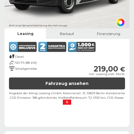
Bild zeigt Beispielabbildung des Fahrzeugs
Leasing
Barkauf
Finanzierung
Diesel
120 PS (88 kW)
219,00
€
Schaltgetriebe
mtl. Leasing exkl. MwSt.
Fahrzeug ansehen
Angebot der König Leasing GmbH, Kolonnenstr. 31, 10829 Berlin ​
Kombinierte
CO2-Emission: 188 g/km,
Kombi. Kraftstoffverbrauch: 7,2 l/100 km,
CO2-Klasse:
G