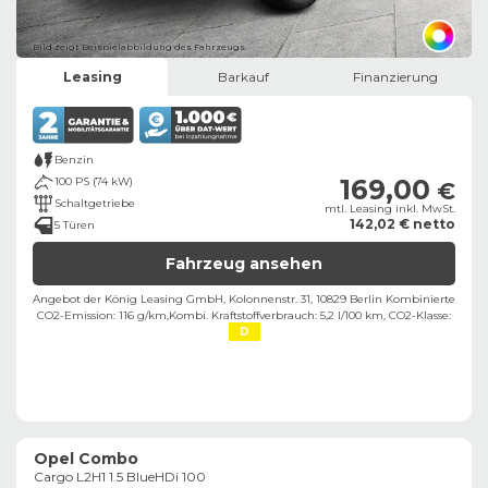
Bild zeigt Beispielabbildung des Fahrzeugs
Leasing
Barkauf
Finanzierung
Benzin
169,00
100 PS (74 kW)
€
Schaltgetriebe
mtl. Leasing inkl. MwSt.
142,02 € netto
5 Türen
Fahrzeug ansehen
Angebot der König Leasing GmbH, Kolonnenstr. 31, 10829 Berlin ​
Kombinierte
CO2-Emission: 116 g/km,
Kombi. Kraftstoffverbrauch: 5,2 l/100 km,
CO2-Klasse:
D
Opel Combo
Cargo L2H1 1.5 BlueHDi 100