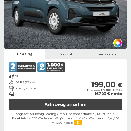
Bild zeigt Beispielabbildung des Fahrzeugs
Leasing
Barkauf
Finanzierung
Diesel
199,00
102 PS (75 kW)
€
Schaltgetriebe
mtl. Leasing inkl. MwSt.
167,23 € netto
5 Türen
Fahrzeug ansehen
Angebot der König Leasing GmbH, Kolonnenstraße 31, 10829 Berlin ​
Kombinierte CO2-Emission: 145 g/km,
Kombi. Kraftstoffverbrauch: 5,4 l/100
km,
CO2-Klasse:
E