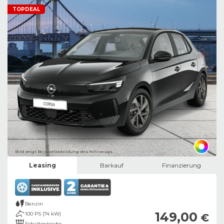
TOPDEAL
Bild zeigt Beispielabbildung des Fahrzeugs
Leasing
Barkauf
Finanzierung
Benzin
149,00
100 PS (74 kW)
€
Schaltgetriebe