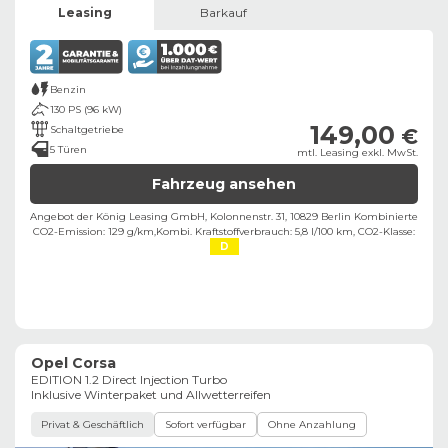
Leasing
Barkauf
Benzin
130 PS (96 kW)
149,00
Schaltgetriebe
€
5 Türen
mtl. Leasing exkl. MwSt.
Fahrzeug ansehen
Angebot der König Leasing GmbH, Kolonnenstr. 31, 10829 Berlin ​
Kombinierte
CO2-Emission: 129 g/km,
Kombi. Kraftstoffverbrauch: 5,8 l/100 km,
CO2-Klasse:
D
Opel Corsa
EDITION 1.2 Direct Injection Turbo
Inklusive Winterpaket und Allwetterreifen
Privat & Geschäftlich
Sofort verfügbar
Ohne Anzahlung