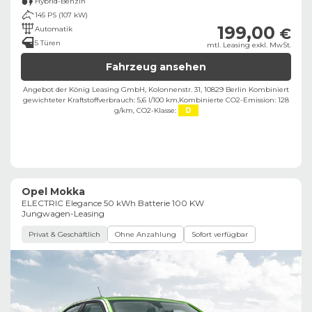
Hybrid-Benzin
145 PS (107 kW)
199,00
Automatik
€
5 Türen
mtl. Leasing exkl. MwSt.
Fahrzeug ansehen
Angebot der König Leasing GmbH, Kolonnenstr. 31, 10829 Berlin ​
Kombiniert
gewichteter Kraftstoffverbrauch: 5,6 l/100 km,
Kombinierte CO2-Emission: 128
g/km,
CO2-Klasse:
D
Opel Mokka
ELECTRIC Elegance 50 kWh Batterie 100 KW
Jungwagen-Leasing
Privat & Geschäftlich
Ohne Anzahlung
Sofort verfügbar