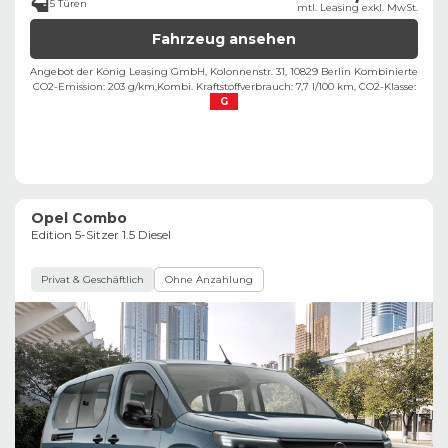
5 Türen
mtl. Leasing exkl. MwSt.
Fahrzeug ansehen
Angebot der König Leasing GmbH, Kolonnenstr. 31, 10829 Berlin ​
Kombinierte
CO2-Emission: 203 g/km,
Kombi. Kraftstoffverbrauch: 7,7 l/100 km,
CO2-Klasse:
G
Opel Combo
Edition 5-Sitzer 1.5 Diesel
Privat & Geschäftlich
Ohne Anzahlung