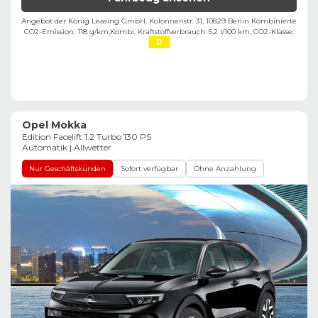
Angebot der König Leasing GmbH, Kolonnenstr. 31, 10829 Berlin ​
Kombinierte
CO2-Emission: 118 g/km,
Kombi. Kraftstoffverbrauch: 5,2 l/100 km,
CO2-Klasse:
D
Opel Mokka
Edition Facelift 1.2 Turbo 130 PS
Automatik | Allwetter
Nur Geschäftskunden
Sofort verfügbar
Ohne Anzahlung