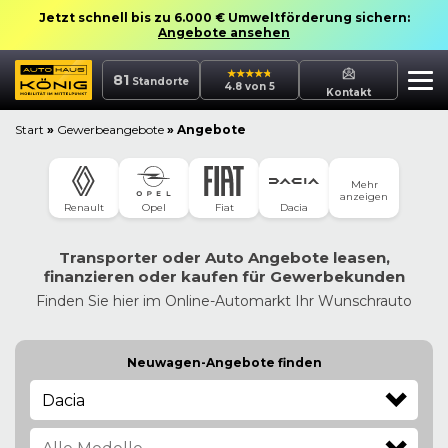
Jetzt schnell bis zu 6.000 € Umweltförderung sichern:
Angebote ansehen
81
Standorte
4.8 von 5
Kontakt
Start
»
Gewerbeangebote
»
Angebote
Mehr
anzeigen
Dacia
Renault
Opel
Fiat
Transporter oder Auto Angebote leasen,
finanzieren oder kaufen für Gewerbekunden
Finden Sie hier im Online-Automarkt Ihr Wunschrauto
Neuwagen-Angebote finden
Dacia