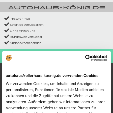
Preiswahrheit
Sofortige Verfügbarkeit
Ohne Anzahlung
Bundesweit verfügbar
Aktionswochenenden
Kaufen Sie einen Roller!
ROLLERHAUS KÖNIG
Besuchen Sie jetzt:
Beliebteste Angebote
autohaus/rollerhaus-koenig.de verwenden Cookies
Neuwagen Angebote
Gebrauchtwagen Angebote
Wir verwenden Cookies, um Inhalte und Anzeigen zu
Roller & Motorrad Angebote
personalisieren, Funktionen für soziale Medien anbieten
Gewerbekunden Angebote
Auto Topdeals
zu können und die Zugriffe auf unsere Website zu
Behindertenrabatt Angebote
analysieren. Außerdem geben wir Informationen zu Ihrer
Verwendung unserer Website an unsere Partner für
Beliebteste Modelle