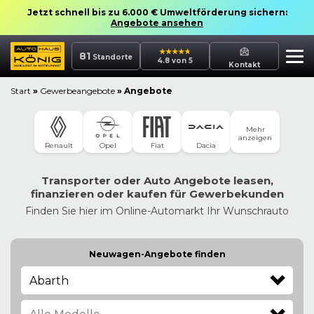
Jetzt schnell bis zu 6.000 € Umweltförderung sichern:
Angebote ansehen
81
Standorte
4.8 von 5
Kontakt
Start
»
Gewerbeangebote
»
Angebote
Mehr
anzeigen
Dacia
Renault
Opel
Fiat
Transporter oder Auto Angebote leasen,
finanzieren oder kaufen für Gewerbekunden
Finden Sie hier im Online-Automarkt Ihr Wunschrauto
Neuwagen-Angebote finden
Abarth