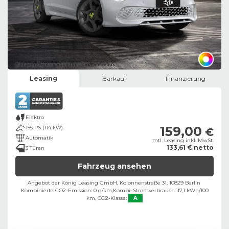
Bild zeigt Beispielabbildung des Fahrzeugs
Leasing
Barkauf
Finanzierung
Elektro
159,00
155 PS (114 kW)
€
Automatik
mtl. Leasing inkl. MwSt.
133,61 € netto
3 Türen
Fahrzeug ansehen
Angebot der König Leasing GmbH, Kolonnenstraße 31, 10829 Berlin ​
Kombinierte CO2-Emission: 0 g/km,
Kombi. Stromverbrauch: 17,1 kWh/100
km,
CO2-Klasse:
A