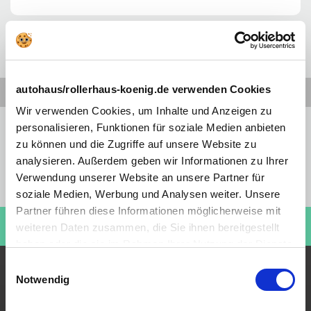
autohaus/rollerhaus-koenig.de verwenden Cookies
Wir verwenden Cookies, um Inhalte und Anzeigen zu
Preiswahrheit
personalisieren, Funktionen für soziale Medien anbieten
Sofortige Verfügbarkeit
zu können und die Zugriffe auf unsere Website zu
Ohne Anzahlung
analysieren. Außerdem geben wir Informationen zu Ihrer
Bundesweit verfügbar
Verwendung unserer Website an unsere Partner für
Aktionswochenenden
soziale Medien, Werbung und Analysen weiter. Unsere
Partner führen diese Informationen möglicherweise mit
Kaufen Sie einen Roller!
ROLLERHAUS KÖNIG
weiteren Daten zusammen, die Sie ihnen bereitgestellt
Besuchen Sie jetzt:
haben oder die sie im Rahmen Ihrer Nutzung der Dienste
gesammelt haben. Sie geben Einwilligung zu unseren
Einwilligungsauswahl
Beliebteste Angebote
Cookies, wenn Sie unsere Webseite weiterhin nutzen.
Notwendig
Neuwagen Angebote
Gebrauchtwagen Angebote
Roller & Motorrad Angebote