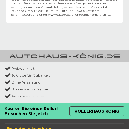
und den Stromverbrauch neuer Personenkraftwagen entnommen
werden, der an allen Verkaufsstellen, bei der Deutschen Automobil
Treuhand GmbH (DAT), Hellmuth-Hirth-Str. 1, 73760 Ostfildern-
Scharnhausen, und unter
www.dat.de/co2
unentgeltlich erhältlich ist.
Preiswahrheit
Sofortige Verfügbarkeit
Ohne Anzahlung
Bundesweit verfügbar
Aktionswochenenden
Kaufen Sie einen Roller!
ROLLERHAUS KÖNIG
Besuchen Sie jetzt:
Beliebteste Angebote