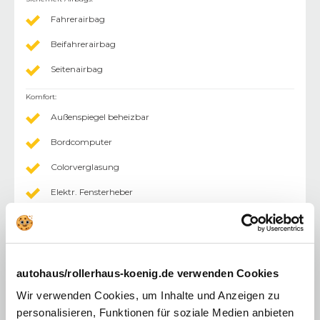
Fahrerairbag
Beifahrerairbag
Seitenairbag
Komfort
:
Außenspiegel beheizbar
Bordcomputer
Colorverglasung
Elektr. Fensterheber
Klimaanlage
Lenksäule einstellbar
Einparkhilfe (PDC) Sensoren hinten
autohaus/rollerhaus-koenig.de verwenden Cookies
Außenspiegel elektr.
Wir verwenden Cookies, um Inhalte und Anzeigen zu
personalisieren, Funktionen für soziale Medien anbieten
Zentralverriegelung mit Fernbedienung