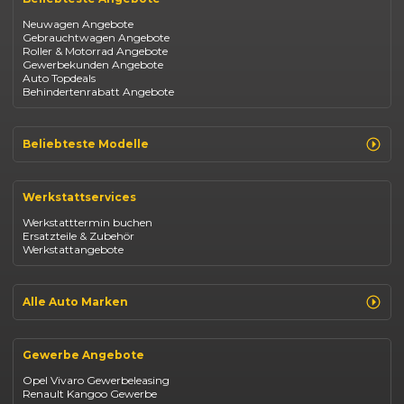
Neuwagen Angebote
Gebrauchtwagen Angebote
Roller & Motorrad Angebote
Gewerbekunden Angebote
Auto Topdeals
Behindertenrabatt Angebote
Beliebteste Modelle
Renault Clio
Renault Captur
Werkstattservices
Opel Corsa
Opel Astra
Werkstatttermin buchen
Fiat 500
Ersatzteile & Zubehör
Dacia Duster
Werkstattangebote
Dacia Sandero
Jeep Compass
Jeep Avenger
Jeep Renegade
Alle Auto Marken
Suzuki Vitara
Suzuki Swift
Renault
Kia Ceed
Opel
BYD Seal
Gewerbe Angebote
Fiat
Mazda CX-30
Dacia
Citroen C4
Opel Vivaro Gewerbeleasing
Jeep
Renault Kangoo Gewerbe
Suzuki