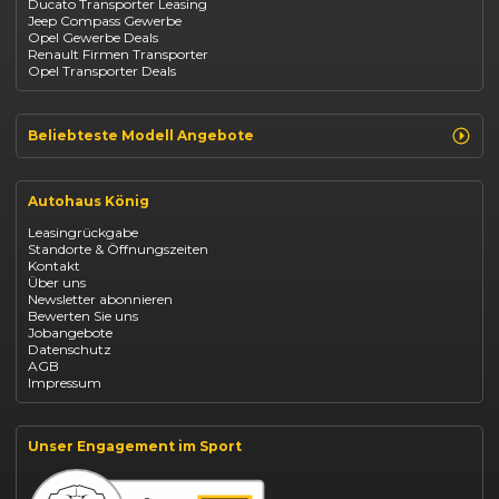
Ducato Transporter Leasing
BYD
Jeep Compass Gewerbe
Kia
Opel Gewerbe Deals
Mazda
Renault Firmen Transporter
Citroën
Opel Transporter Deals
Abarth
Fiat Professional
Beliebteste Modell Angebote
Renault Clio finanzieren
Renault Arkana Leasing
Autohaus König
Renault Captur Leasing
Opel Corsa finanzieren
Leasingrückgabe
Opel Astra leasen
Standorte & Öffnungszeiten
Opel Mokka kaufen
Kontakt
Opel Grandland finanzieren
Über uns
Opel Vivaro Gewerbeleasing
Newsletter abonnieren
Fiat 500 finanzieren
Bewerten Sie uns
Fiat Panda leasen
Jobangebote
Dacia Duster finanzieren
Datenschutz
Dacia Sandero kaufen
AGB
Dacia Jogger leasen
Impressum
Jeep Compass leasen
Jeep Renegade finanzieren
Suzuki Vitara kaufen
Suzuki Swift finanzieren
Unser Engagement im Sport
BYD Dolphin finanzieren
Kia Ceed finanzieren
Kia Sportage leasen