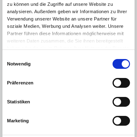
zu können und die Zugriffe auf unsere Website zu
Multimedia
:
analysieren. Außerdem geben wir Informationen zu Ihrer
Verwendung unserer Website an unsere Partner für
Navigationssystem
soziale Medien, Werbung und Analysen weiter. Unsere
USB Anschluss
Partner führen diese Informationen möglicherweise mit
weiteren Daten zusammen, die Sie ihnen bereitgestellt
Sonstiges
:
haben oder die sie im Rahmen Ihrer Nutzung der Dienste
LM-Felgen
gesammelt haben. Sie geben Einwilligung zu unseren
Einwilligungsauswahl
Notrad
Cookies, wenn Sie unsere Webseite weiterhin nutzen.
Notwendig
Motorisierung & Leistung
Präferenzen
Motor / Bauart
:
0-Zylinder
Hubraum
:
NaN cm³
Leistung PS
:
45 PS
Statistiken
Leistung kW
:
33 kW
Kraftstoff
:
Elektro
Antriebsart
:
Standardantrieb
Getriebe
:
Automatik
Marketing
Gewicht & Abmessung