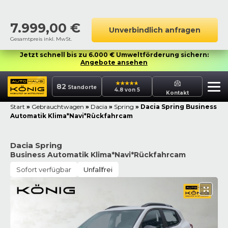
7.999,00
€
Unverbindlich anfragen
Gesamtpreis inkl. MwSt.
Jetzt schnell bis zu 6.000 € Umweltförderung sichern:
Angebote ansehen
82
Standorte
4.8 von 5
Kontakt
Start
»
Gebrauchtwagen
»
Dacia
»
Spring
»
Dacia Spring Business
Automatik Klima*Navi*Rückfahrcam
Dacia Spring
Business Automatik Klima*Navi*Rückfahrcam
Sofort verfügbar
Unfallfrei