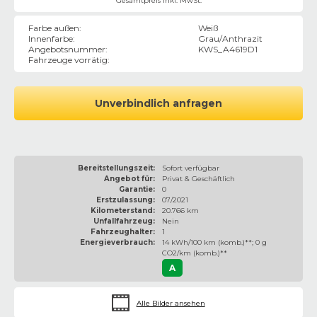
Gesamtpreis inkl. MwSt.
Farbe außen
:
Weiß
Innenfarbe
:
Grau/Anthrazit
Angebotsnummer
:
KWS_A4619D1
Fahrzeuge vorrätig
:
Unverbindlich anfragen
Bereitstellungszeit:
Sofort verfügbar
Angebot für:
Privat & Geschäftlich
Garantie:
0
Erstzulassung:
07/2021
Kilometerstand:
20.766 km
Unfallfahrzeug:
Nein
Fahrzeughalter:
1
Energieverbrauch:
14 kWh/100 km (komb.)**; 0 g
CO2/km (komb.)**
A
Alle Bilder ansehen