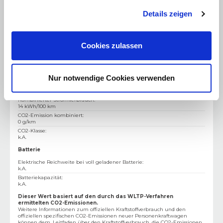
Türen
:
5
Sitze
:
4
Details zeigen
Leergewicht
:
1045 kg
Zulässiges Gesamtgewicht
:
1286
Cookies zulassen
Verbrauchswerte
Nur notwendige Cookies verwenden
Verbrauch**
Kombinierter Stromverbrauch
:
14 kWh/100 km
CO2-Emission kombiniert
:
0 g/km
CO2-Klasse
:
k.A.
Batterie
Elektrische Reichweite bei voll geladener Batterie
:
k.A.
Batteriekapazität
:
k.A.
Dieser Wert basiert auf den durch das WLTP-Verfahren
ermittelten CO2-Emissionen.
Weitere Informationen zum offiziellen Kraftstoffverbrauch und den
offiziellen spezifischen CO2-Emissionen neuer Personenkraftwagen
können dem‚ Leitfaden über den Kraftstoffverbrauch, die CO2-Emissionen