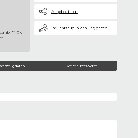
Angebot teilen
€
Ihr Fahrzeug in Zahlung geben
omb.)**; 0 g
**
ahrzeugdaten
Verbrauchswerte