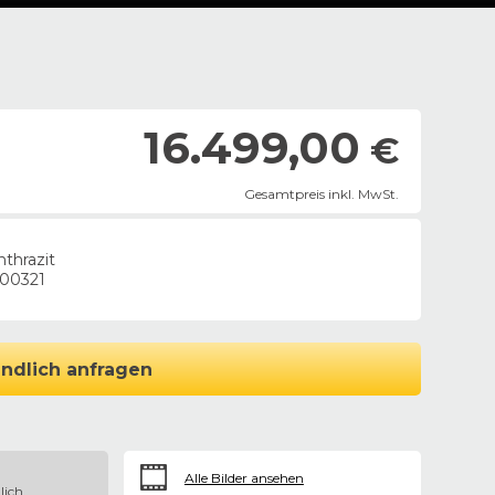
16.499,00
€
Gesamtpreis inkl. MwSt.
nthrazit
00321
ndlich anfragen
Alle Bilder ansehen
lich