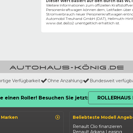
Dieser Wert basiert auf den durch das WL
Weitere Informationen zum offiziellen Kraftstoffv
Personenkraftwagen können dem‚ Leitfaden über d
Stromverbrauch neuer Personenkraftwagen entnomm
Automobil Treuhand GmbH (DAT), Hellmuth-Hirth-S
www.dat.de/co2
unentgeltlich erhältlich ist.
ortige Verfügbarkeit
Ohne Anzahlung
Bundesweit verfügb
e einen Roller! Besuchen Sie jetzt:
ROLLERHAUS 
o Marken
Beliebteste Modell Angeb
Renault Clio finanzieren
Renault Arkana Leasing