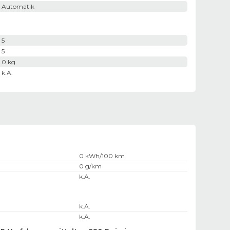
Automatik
5
5
0 kg
k.A.
0 kWh/100 km
0 g/km
k.A.
k.A.
k.A.