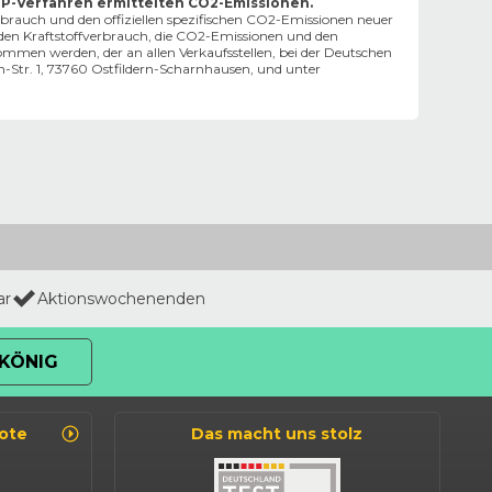
TP-Verfahren ermittelten CO2-Emissionen.
erbrauch und den offiziellen spezifischen CO2-Emissionen neuer
en Kraftstoffverbrauch, die CO2-Emissionen und den
en werden, der an allen Verkaufsstellen, bei der Deutschen
tr. 1, 73760 Ostfildern-Scharnhausen, und unter
ar
Aktionswochenenden
KÖNIG
ote
Das macht uns stolz