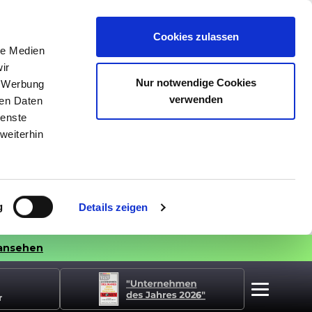
Cookies zulassen
le Medien
ir
Nur notwendige Cookies
, Werbung
verwenden
ren Daten
ienste
weiterhin
g
Details zeigen
ansehen
r