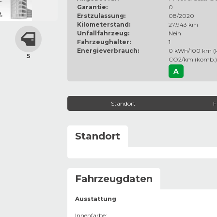
Garantie:
0
Erstzulassung:
08/2020
Kilometerstand:
27.943 km
Unfallfahrzeug:
Nein
Fahrzeughalter:
1
Energieverbrauch:
0 kWh/100 km (k
5
CO2/km (komb.)
A
Standort
F
Standort
Fahrzeugdaten
Ausstattung
Innenfarbe
: