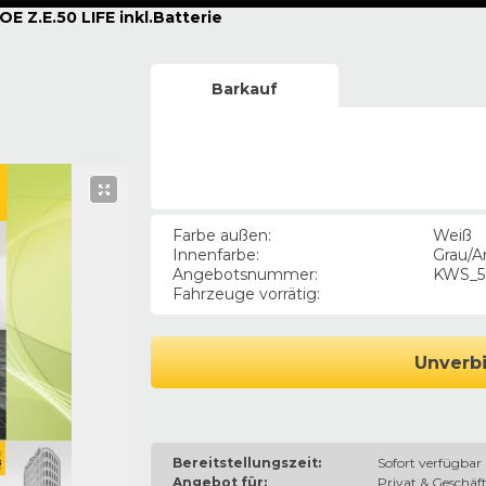
OE Z.E.50 LIFE inkl.Batterie
Barkauf
Farbe außen
:
Weiß
Innenfarbe
:
Grau/A
Angebotsnummer
:
KWS_5
Fahrzeuge vorrätig
:
Unverbi
Bereitstellungszeit:
Sofort verfügbar
Angebot für:
Privat & Geschäft