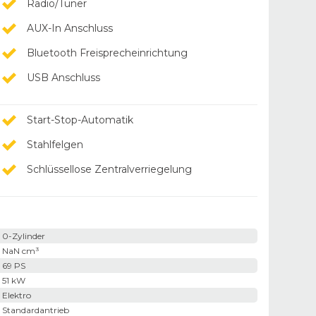
Radio/Tuner
AUX-In Anschluss
Bluetooth Freisprecheinrichtung
USB Anschluss
Start-Stop-Automatik
Stahlfelgen
Schlüssellose Zentralverriegelung
0-Zylinder
NaN cm³
69 PS
51 kW
Elektro
Standardantrieb