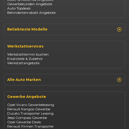
Gewerbekunden Angebote
Auto Topdeals
Behindertenrabatt Angebote
Beliebteste Modelle
Renault Clio
Renault Captur
Werkstattservices
Opel Corsa
Opel Astra
Werkstatttermin buchen
Fiat 500
Ersatzteile & Zubehör
Dacia Duster
Werkstattangebote
Dacia Sandero
Jeep Compass
Jeep Avenger
Jeep Renegade
Alle Auto Marken
Suzuki Vitara
Suzuki Swift
Renault
Kia Ceed
Opel
BYD Seal
Gewerbe Angebote
Fiat
Mazda CX-30
Dacia
Citroen C4
Opel Vivaro Gewerbeleasing
Jeep
Renault Kangoo Gewerbe
Suzuki
Ducato Transporter Leasing
BYD
Jeep Compass Gewerbe
Kia
Opel Gewerbe Deals
Mazda
Renault Firmen Transporter
Citroën