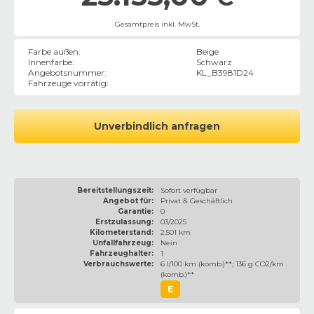
Gesamtpreis inkl. MwSt.
Farbe außen
:
Beige
Innenfarbe
:
Schwarz
Angebotsnummer
:
KL_B3981D24
Fahrzeuge vorrätig
:
Unverbindlich anfragen
Bereitstellungszeit:
Sofort verfügbar
Angebot für:
Privat & Geschäftlich
Garantie:
0
Erstzulassung:
03/2025
Kilometerstand:
2.501 km
Unfallfahrzeug:
Nein
Fahrzeughalter:
1
Verbrauchswerte:
6 l/100 km (komb.)**; 136 g CO2/km
(komb.)**
E