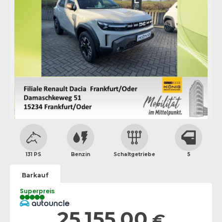
131 PS
Benzin
Schaltgetriebe
5
Barkauf
Superpreis
25.155,00
€