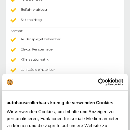
Beifahrerairbag
Seitenairbag
Komfort
:
Außenspiegel beheizbar
Elektr. Fensterheber
Klimaautomatik
Lenksäule einstellbar
Einparkhilfe (PDC) Sensoren hinten
Einparkhilfe (PDC) mit Kamera
Rücksitzbank geteilt
autohaus/rollerhaus-koenig.de verwenden Cookies
Tempomat
Wir verwenden Cookies, um Inhalte und Anzeigen zu
personalisieren, Funktionen für soziale Medien anbieten
abgedunkelte Scheiben im Fond
zu können und die Zugriffe auf unsere Website zu