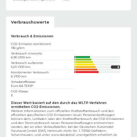
Verbrauchswerte
Verbrauch & Emissionen
CO2-Emission kombiniert
:
136 g/km
Verbrauch innerorts
:
6,90 l/100 km
Verbrauch außerorts
:
5,20 l/100 km
Kombinierter Verbrauch
:
6 l/100 km
Schadstoffklasse
:
Euro 6d-TEMP
CO2-Klasse
:
E
Dieser Wert basiert auf den durch das WLTP-Verfahren
ermittelten CO2-Emissionen.
Weitere Informationen zum offiziellen Kraftstoffverbrauch und den
offiziellen spezifischen CO2-Emissionen neuer Personenkraftwagen
können dem‚ Leitfaden über den Kraftstoffverbrauch, die CO2-Emissionen
und den Stromverbrauch neuer Personenkraftwagen entnommen
werden, der an allen Verkaufsstellen, bei der Deutschen Automobil
Treuhand GmbH (DAT), Hellmuth-Hirth-Str. 1, 73760 Ostfildern-
Scharnhausen, und unter
www.dat.de/co2
unentgeltlich erhältlich ist.