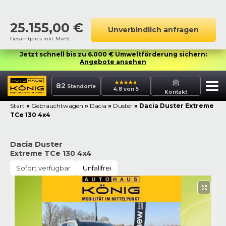
25.155,00
€
Unverbindlich anfragen
Gesamtpreis inkl. MwSt.
Jetzt schnell bis zu 6.000 € Umweltförderung sichern:
Angebote ansehen
82
Standorte
4.8 von 5
Kontakt
Start
»
Gebrauchtwagen
»
Dacia
»
Duster
»
Dacia Duster Extreme
TCe 130 4x4
Dacia Duster
Extreme TCe 130 4x4
Sofort verfügbar
Unfallfrei