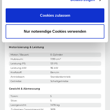
Dachreling
LM-Felgen
Cookies zulassen
Bergabfahrhilfe
Winter-Paket
Nur notwendige Cookies verwenden
Technik-Paket
Motorisierung & Leistung
Motor / Bauart
:
0-Zylinder
Hubraum
:
1199 cm³
Leistung PS
:
131 PS
Leistung kW
:
96 kW
Kraftstoff
:
Benzin
Antriebsart
:
Standardantrieb
Getriebe
:
Schaltgetriebe
Gewicht & Abmessung
Türen
:
5
Sitze
:
5
Leergewicht
:
1478 kg
Zulässiges Gesamtgewicht
:
1895