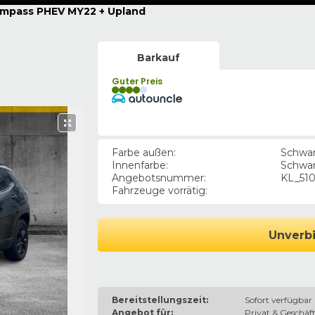
mpass PHEV MY22 + Upland
Barkauf
Guter Preis
Farbe außen
:
Schwa
Innenfarbe
:
Schwa
Angebotsnummer
:
KL_51
Fahrzeuge vorrätig
:
Unverbi
Bereitstellungszeit:
Sofort verfügbar
Angebot für:
Privat & Geschäft