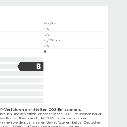
47 g/km
k.A.
k.A.
2 l/100 km
k.A.
B
TP-Verfahren ermittelten CO2-Emissionen.
erbrauch und den offiziellen spezifischen CO2-Emissionen neuer
en Kraftstoffverbrauch, die CO2-Emissionen und den
en werden, der an allen Verkaufsstellen, bei der Deutschen
tr. 1, 73760 Ostfildern-Scharnhausen, und unter