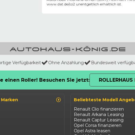
www.dat.de/co2
unentgeltlich erhältlich ist.
ortige Verfügbarkeit
Ohne Anzahlung
Bundesweit verfügb
e einen Roller! Besuchen Sie jetzt:
ROLLERHAUS 
o Marken
Beliebteste Modell Angeb
Renault Clio finanzieren
Renault Arkana Leasing
Renault Captur Leasing
Opel Corsa finanzieren
Opel Astra leasen