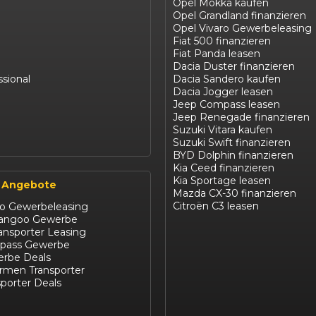
Opel Mokka kaufen
Opel Grandland finanzieren
Opel Vivaro Gewerbeleasing
Fiat 500 finanzieren
Fiat Panda leasen
Dacia Duster finanzieren
ssional
Dacia Sandero kaufen
Dacia Jogger leasen
Jeep Compass leasen
Jeep Renegade finanzieren
Suzuki Vitara kaufen
Suzuki Swift finanzieren
BYD Dolphin finanzieren
Kia Ceed finanzieren
Kia Sportage leasen
 Angebote
Mazda CX-30 finanzieren
Citroën C3 leasen
ro Gewerbeleasing
Kangoo Gewerbe
ansporter Leasing
pass Gewerbe
rbe Deals
irmen Transporter
porter Deals