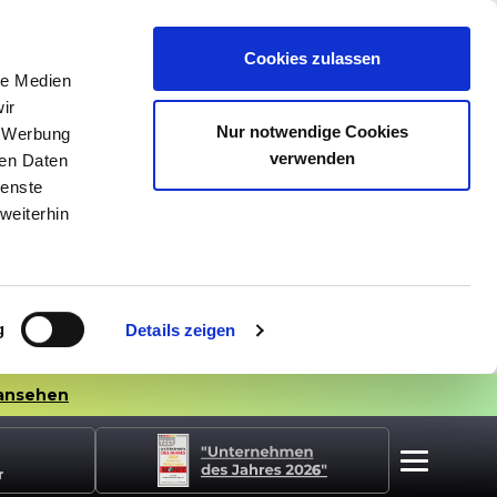
Cookies zulassen
le Medien
ir
Nur notwendige Cookies
, Werbung
verwenden
ren Daten
ienste
weiterhin
g
Details zeigen
ansehen
r