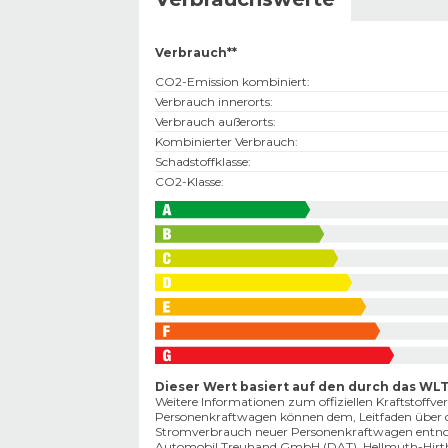
Verbrauch**
CO2-Emission kombiniert
:
Verbrauch innerorts
:
Verbrauch außerorts
:
Kombinierter Verbrauch
:
Schadstoffklasse
:
CO2-Klasse
:
Dieser Wert basiert auf den durch das WL
Weitere Informationen zum offiziellen Kraftstoffv
Personenkraftwagen können dem‚ Leitfaden über d
Stromverbrauch neuer Personenkraftwagen entnomm
Automobil Treuhand GmbH (DAT), Hellmuth-Hirth-S