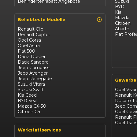
Behindertenrabatt Angebote
Suzuki
BYD
Kia
Mazda
Beliebteste Modelle
Citroën
Abarth
Renault Clio
Fiat Profe
Renault Captur
Opel Corsa
Opel Astra
Fiat 500
Dacia Duster
Dacia Sandero
Jeep Compass
Jeep Avenger
Jeep Renegade
Gewerbe
Suzuki Vitara
Suzuki Swift
Opel Viva
Kia Ceed
Renault 
BYD Seal
Ducato Tr
Mazda CX-30
Jeep Com
Citroen C4
Opel Gewe
Renault F
Opel Trans
Werkstattservices