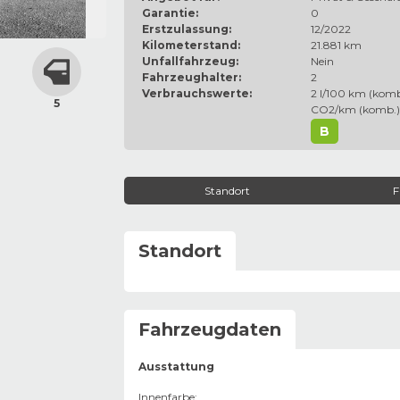
Garantie:
0
Erstzulassung:
12/2022
Kilometerstand:
21.881 km
Unfallfahrzeug:
Nein
Fahrzeughalter:
2
Verbrauchswerte:
2 l/100 km (komb.
5
CO2/km (komb.)
B
Standort
F
Standort
Fahrzeugdaten
Ausstattung
Innenfarbe
: