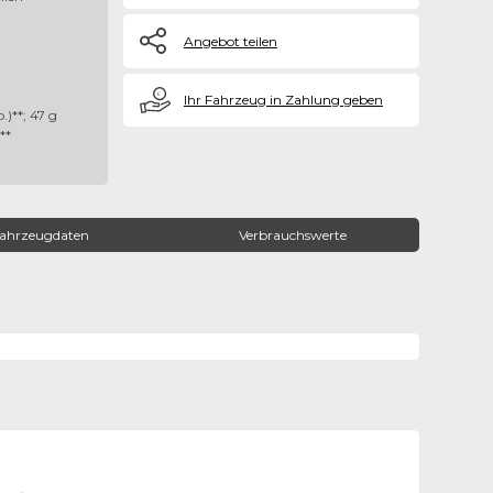
Angebot teilen
€
Ihr Fahrzeug in Zahlung geben
)**; 47 g
**
ahrzeugdaten
Verbrauchswerte