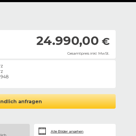
24.990,00
€
Gesamtpreis inkl. MwSt.
rz
rz
0948
ndlich anfragen
Alle Bilder ansehen
lich