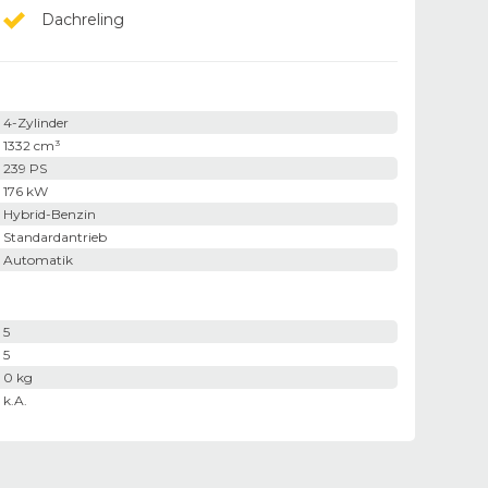
Dachreling
4-Zylinder
1332 cm³
239 PS
176 kW
Hybrid-Benzin
Standardantrieb
Automatik
5
5
0 kg
k.A.