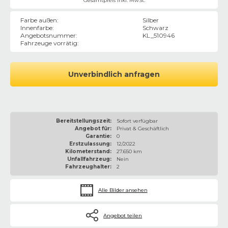
Gesamtpreis inkl. MwSt.
Farbe außen
:
Silber
Innenfarbe
:
Schwarz
Angebotsnummer
:
KL_510946
Fahrzeuge vorrätig
:
Unverbindlich anfragen
Bereitstellungszeit:
Sofort verfügbar
Angebot für:
Privat & Geschäftlich
Garantie:
0
Erstzulassung:
12/2022
Kilometerstand:
27.650 km
Unfallfahrzeug:
Nein
Fahrzeughalter:
2
Alle Bilder ansehen
Angebot teilen