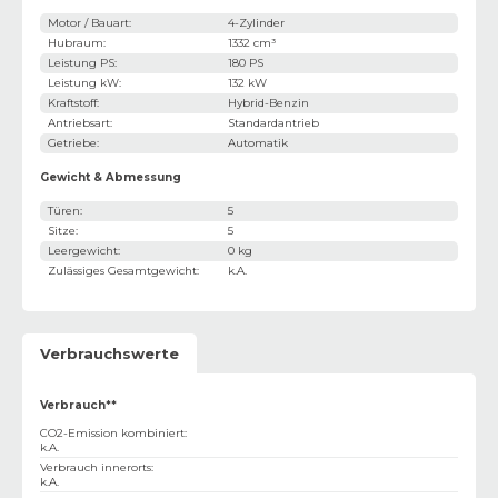
Motor / Bauart
:
4-Zylinder
Hubraum
:
1332 cm³
Leistung PS
:
180 PS
Leistung kW
:
132 kW
Kraftstoff
:
Hybrid-Benzin
Antriebsart
:
Standardantrieb
Getriebe
:
Automatik
Gewicht & Abmessung
Türen
:
5
Sitze
:
5
Leergewicht
:
0 kg
Zulässiges Gesamtgewicht
:
k.A.
Verbrauchswerte
Verbrauch**
CO2-Emission kombiniert
:
k.A.
Verbrauch innerorts
:
k.A.