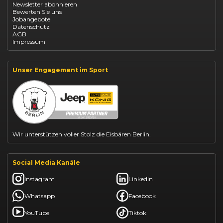
Newsletter abonnieren
Fiat 500 finanzieren
Bewerten Sie uns
Fiat Panda leasen
Jobangebote
Dacia Duster finanzieren
Datenschutz
Dacia Sandero kaufen
AGB
Dacia Jogger leasen
Impressum
Jeep Compass leasen
Jeep Renegade finanzieren
Suzuki Vitara kaufen
Suzuki Swift finanzieren
Unser Engagement im Sport
BYD Dolphin finanzieren
Kia Ceed finanzieren
Kia Sportage leasen
Mazda CX-30 finanzieren
Citroën C3 leasen
Wir unterstützen voller Stolz die Eisbären Berlin.
Social Media Kanäle
Instagram
LinkedIn
Whatsapp
Facebook
YouTube
Tiktok