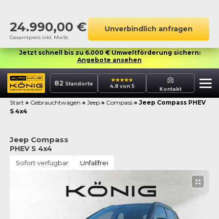
24.990,00
€
Unverbindlich anfragen
Gesamtpreis inkl. MwSt.
Jetzt schnell bis zu 6.000 € Umweltförderung sichern:
Angebote ansehen
82
Standorte
4.8 von 5
Kontakt
Start
»
Gebrauchtwagen
»
Jeep
»
Compass
»
Jeep Compass PHEV
S 4x4
Jeep Compass
PHEV S 4x4
Sofort verfügbar
Unfallfrei