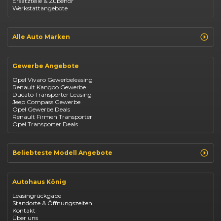
Ersatzteile & Zubehör
Dacia Duster
Werkstattangebote
Dacia Sandero
Jeep Compass
Jeep Avenger
Jeep Renegade
Alle Auto Marken
Suzuki Vitara
Suzuki Swift
Renault
Kia Ceed
Opel
BYD Seal
Gewerbe Angebote
Fiat
Mazda CX-30
Dacia
Citroen C4
Opel Vivaro Gewerbeleasing
Jeep
Renault Kangoo Gewerbe
Suzuki
Ducato Transporter Leasing
BYD
Jeep Compass Gewerbe
Kia
Opel Gewerbe Deals
Mazda
Renault Firmen Transporter
Citroën
Opel Transporter Deals
Abarth
Fiat Professional
Beliebteste Modell Angebote
Renault Clio finanzieren
Renault Arkana Leasing
Autohaus König
Renault Captur Leasing
Opel Corsa finanzieren
Leasingrückgabe
Opel Astra leasen
Standorte & Öffnungszeiten
Opel Mokka kaufen
Kontakt
Opel Grandland finanzieren
Über uns
Opel Vivaro Gewerbeleasing