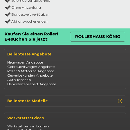
Sofortige Verfügbarkeit
Ohne Anzahlung
Bundesweit verfügbar
Aktionswochenenden
Kaufen Sie einen Roller!
ROLLERHAUS KÖNIG
Besuchen Sie jetzt:
Beliebteste Angebote
Neuwagen Angebote
Gebrauchtwagen Angebote
Roller & Motorrad Angebote
Gewerbekunden Angebote
Auto Topdeals
Behindertenrabatt Angebote
Beliebteste Modelle
Renault Clio
Renault Captur
Werkstattservices
Opel Corsa
Opel Astra
Werkstatttermin buchen
Fiat 500