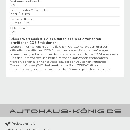
Verbrauch außerorts
:
k.A.
Kombinierter Verbrauch
:
NaN l/100 km
Schadstoffklasse
:
Euro 6d-TEMP
CO2-Klasse
:
k.A.
Dieser Wert basiert auf den durch das WLTP-Verfahren
ermittelten CO2-Emissionen.
Weitere Informationen zum offiziellen Kraftstoffverbrauch und den
offiziellen spezifischen CO2-Emissionen neuer Personenkraftwagen
können dem‚ Leitfaden über den Kraftstoffverbrauch, die CO2-Emissionen
und den Stromverbrauch neuer Personenkraftwagen entnommen
werden, der an allen Verkaufsstellen, bei der Deutschen Automobil
Treuhand GmbH (DAT), Hellmuth-Hirth-Str. 1, 73760 Ostfildern-
Scharnhausen, und unter
www.dat.de/co2
unentgeltlich erhältlich ist.
Preiswahrheit