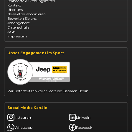
Standorte & Öffnungszeiten
Opel Mokka kaufen
Kontakt
Opel Grandland finanzieren
Über uns
Opel Vivaro Gewerbeleasing
Newsletter abonnieren
Fiat 500 finanzieren
Bewerten Sie uns
Fiat Panda leasen
Jobangebote
Dacia Duster finanzieren
Datenschutz
Dacia Sandero kaufen
AGB
Dacia Jogger leasen
Impressum
Jeep Compass leasen
Jeep Renegade finanzieren
Suzuki Vitara kaufen
Suzuki Swift finanzieren
Unser Engagement im Sport
BYD Dolphin finanzieren
Kia Ceed finanzieren
Kia Sportage leasen
Mazda CX-30 finanzieren
Citroën C3 leasen
Wir unterstützen voller Stolz die Eisbären Berlin.
Social Media Kanäle
Instagram
LinkedIn
Whatsapp
Facebook