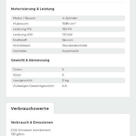
Motorisierung & Leistung
Motor / Bauart
:
4-Zylinder
Hubraum
:
1598 cm³
Leistung PS
:
150 PS
Leistung kW
:
110 kW
Kraftstoff
:
Benzin
Antriebsart
:
Standardantrieb
Getriebe
:
Automatik
Gewicht & Abmessung
Türen
:
5
Sitze
:
5
Leergewicht
:
0 kg
Zulässiges Gesamtgewicht
:
k.A.
Verbrauchswerte
Verbrauch & Emissionen
CO2-Emission kombiniert
:
130 g/km