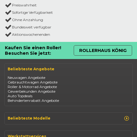
Preiswahrheit
Sofortige Verfügbarkeit
Ohne Anzahlung
Bundesweit verfügbar
Aktionswochenenden
Kaufen Sie einen Roller!
ROLLERHAUS KÖNIG
Besuchen Sie jetzt:
Beliebteste Angebote
Neuwagen Angebote
Gebrauchtwagen Angebote
Roller & Motorrad Angebote
Gewerbekunden Angebote
Auto Topdeals
Behindertenrabatt Angebote
Beliebteste Modelle
Renault Clio
Renault Captur
Werkstattservices
Opel Corsa