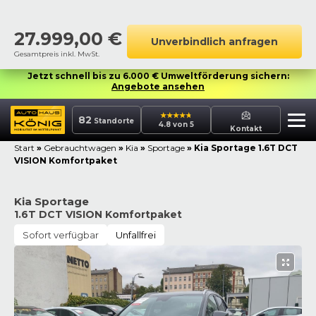
27.999,00
€
Unverbindlich anfragen
Gesamtpreis inkl. MwSt.
Jetzt schnell bis zu 6.000 € Umweltförderung sichern:
Angebote ansehen
82
Standorte
4.8 von 5
Kontakt
Start
»
Gebrauchtwagen
»
Kia
»
Sportage
»
Kia Sportage 1.6T DCT
VISION Komfortpaket
Kia Sportage
1.6T DCT VISION Komfortpaket
Sofort verfügbar
Unfallfrei