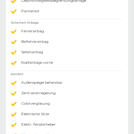
Geschwindigkeitsbegrenzungsanlage
Pannenkit
Sicherheit Airbags
:
Fahrerairbag
Beifahrerairbag
Seitenairbag
Kopfairbags vorne
Komfort
:
Außenspiegel beheizbar
Zentralverriegelung
Colorverglasung
Elektrische Sitze
Elektr. Fensterheber