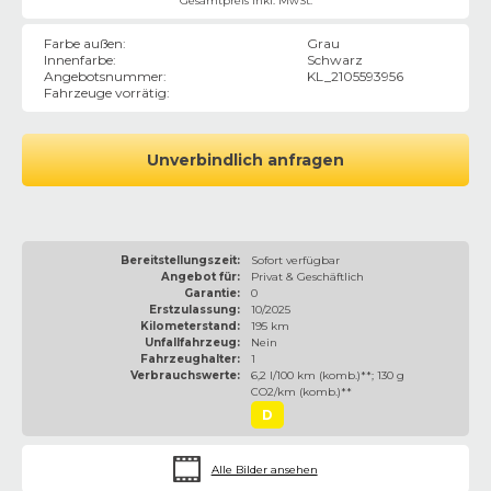
Gesamtpreis inkl. MwSt.
Farbe außen
:
Grau
Innenfarbe
:
Schwarz
Angebotsnummer
:
KL_2105593956
Fahrzeuge vorrätig
:
Unverbindlich anfragen
Bereitstellungszeit:
Sofort verfügbar
Angebot für:
Privat & Geschäftlich
Garantie:
0
Erstzulassung:
10/2025
Kilometerstand:
195 km
Unfallfahrzeug:
Nein
Fahrzeughalter:
1
Verbrauchswerte:
6,2 l/100 km (komb.)**; 130 g
CO2/km (komb.)**
D
Alle Bilder ansehen