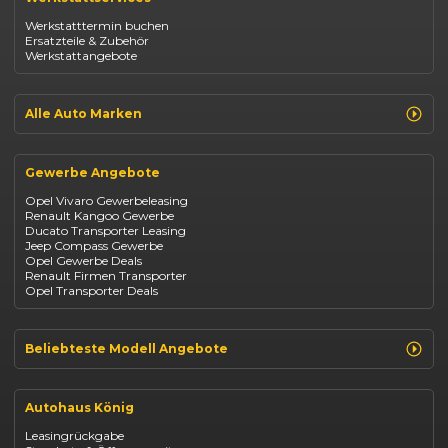
Opel Astra
Werkstatttermin buchen
Fiat 500
Ersatzteile & Zubehör
Dacia Duster
Werkstattangebote
Dacia Sandero
Jeep Compass
Jeep Avenger
Jeep Renegade
Alle Auto Marken
Suzuki Vitara
Suzuki Swift
Renault
Kia Ceed
Opel
BYD Seal
Gewerbe Angebote
Fiat
Mazda CX-30
Dacia
Citroen C4
Opel Vivaro Gewerbeleasing
Jeep
Renault Kangoo Gewerbe
Suzuki
Ducato Transporter Leasing
BYD
Jeep Compass Gewerbe
Kia
Opel Gewerbe Deals
Mazda
Renault Firmen Transporter
Citroën
Opel Transporter Deals
Abarth
Fiat Professional
Beliebteste Modell Angebote
Renault Clio finanzieren
Renault Arkana Leasing
Autohaus König
Renault Captur Leasing
Opel Corsa finanzieren
Leasingrückgabe
Opel Astra leasen