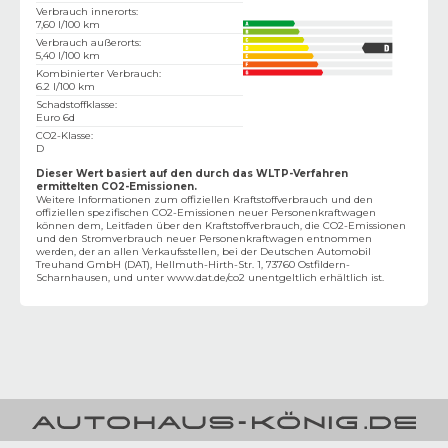
Verbrauch innerorts
:
7,60 l/100 km
Verbrauch außerorts
:
5,40 l/100 km
Kombinierter Verbrauch
:
6.2 l/100 km
Schadstoffklasse
:
Euro 6d
CO2-Klasse
:
D
Dieser Wert basiert auf den durch das WLTP-Verfahren
ermittelten CO2-Emissionen.
Weitere Informationen zum offiziellen Kraftstoffverbrauch und den
offiziellen spezifischen CO2-Emissionen neuer Personenkraftwagen
können dem‚ Leitfaden über den Kraftstoffverbrauch, die CO2-Emissionen
und den Stromverbrauch neuer Personenkraftwagen entnommen
werden, der an allen Verkaufsstellen, bei der Deutschen Automobil
Treuhand GmbH (DAT), Hellmuth-Hirth-Str. 1, 73760 Ostfildern-
Scharnhausen, und unter
www.dat.de/co2
unentgeltlich erhältlich ist.