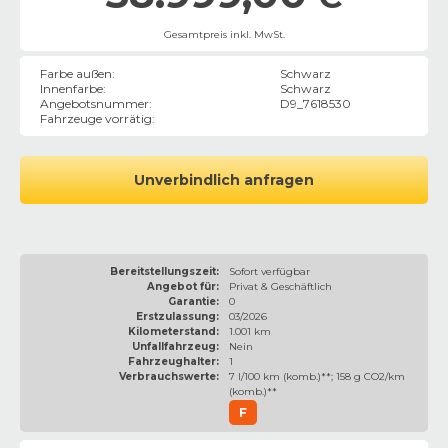
Gesamtpreis inkl. MwSt.
Farbe außen
:
Schwarz
Innenfarbe
:
Schwarz
Angebotsnummer
:
D9_7618530
Fahrzeuge vorrätig
:
Unverbindlich anfragen
Bereitstellungszeit:
Sofort verfügbar
Angebot für:
Privat & Geschäftlich
Garantie:
0
Erstzulassung:
03/2026
Kilometerstand:
1.001 km
Unfallfahrzeug:
Nein
Fahrzeughalter:
1
Verbrauchswerte:
7 l/100 km (komb.)**; 158 g CO2/km
(komb.)**
F