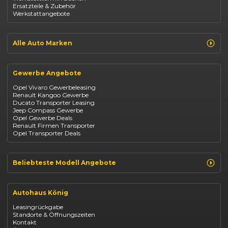
Ersatzteile & Zubehör
Dacia Duster
Werkstattangebote
Dacia Sandero
Jeep Compass
Jeep Avenger
Jeep Renegade
Alle Auto Marken
Suzuki Vitara
Suzuki Swift
Renault
Kia Ceed
Opel
BYD Seal
Gewerbe Angebote
Fiat
Mazda CX-30
Dacia
Citroen C4
Opel Vivaro Gewerbeleasing
Jeep
Renault Kangoo Gewerbe
Suzuki
Ducato Transporter Leasing
BYD
Jeep Compass Gewerbe
Kia
Opel Gewerbe Deals
Mazda
Renault Firmen Transporter
Citroën
Opel Transporter Deals
Abarth
Fiat Professional
Beliebteste Modell Angebote
Renault Clio finanzieren
Renault Arkana Leasing
Autohaus König
Renault Captur Leasing
Opel Corsa finanzieren
Leasingrückgabe
Opel Astra leasen
Standorte & Öffnungszeiten
Opel Mokka kaufen
Kontakt
Opel Grandland finanzieren