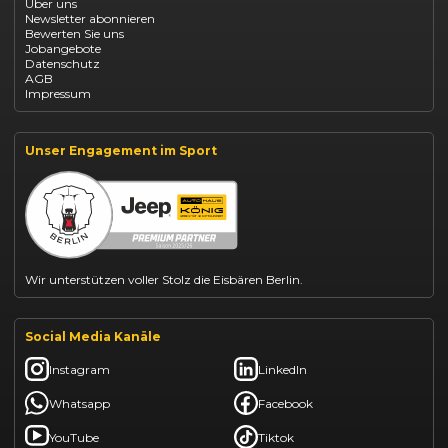
Über uns
Opel Vivaro Gewerbeleasing
Newsletter abonnieren
Fiat 500 finanzieren
Bewerten Sie uns
Fiat Panda leasen
Jobangebote
Dacia Duster finanzieren
Datenschutz
Dacia Sandero kaufen
AGB
Dacia Jogger leasen
Impressum
Jeep Compass leasen
Jeep Renegade finanzieren
Suzuki Vitara kaufen
Suzuki Swift finanzieren
Unser Engagement im Sport
BYD Dolphin finanzieren
Kia Ceed finanzieren
Kia Sportage leasen
Mazda CX-30 finanzieren
Citroën C3 leasen
Wir unterstützen voller Stolz die Eisbären Berlin.
Social Media Kanäle
Instagram
LinkedIn
Whatsapp
Facebook
YouTube
Tiktok