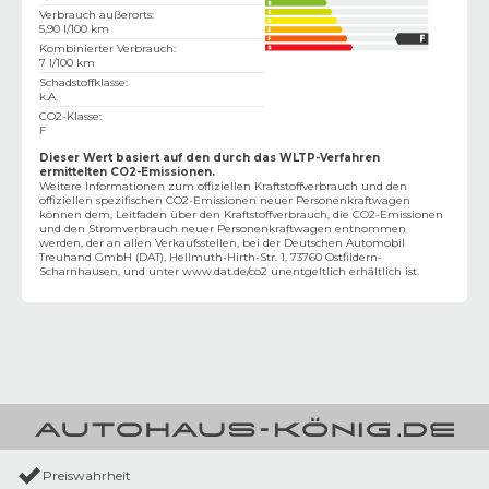
Verbrauch außerorts
:
5,90 l/100 km
Kombinierter Verbrauch
:
7 l/100 km
Schadstoffklasse
:
k.A.
CO2-Klasse
:
F
Dieser Wert basiert auf den durch das WLTP-Verfahren
ermittelten CO2-Emissionen.
Weitere Informationen zum offiziellen Kraftstoffverbrauch und den
offiziellen spezifischen CO2-Emissionen neuer Personenkraftwagen
können dem‚ Leitfaden über den Kraftstoffverbrauch, die CO2-Emissionen
und den Stromverbrauch neuer Personenkraftwagen entnommen
werden, der an allen Verkaufsstellen, bei der Deutschen Automobil
Treuhand GmbH (DAT), Hellmuth-Hirth-Str. 1, 73760 Ostfildern-
Scharnhausen, und unter
www.dat.de/co2
unentgeltlich erhältlich ist.
Preiswahrheit