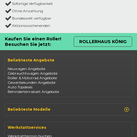
Sofortige Verfügbarkeit
Ohne Anzahlung
Bundesweit verfügbar
Aktionswochenenden
Kaufen Sie einen Roller!
ROLLERHAUS KÖNIG
Besuchen Sie jetzt:
Beliebteste Angebote
Neuwagen Angebote
Gebrauchtwagen Angebote
Roller & Motorrad Angebote
Gewerbekunden Angebote
Auto Topdeals
Behindertenrabatt Angebote
Beliebteste Modelle
Renault Clio
Renault Captur
Werkstattservices
Opel Corsa
Opel Astra
Werkstatttermin buchen
Fiat 500