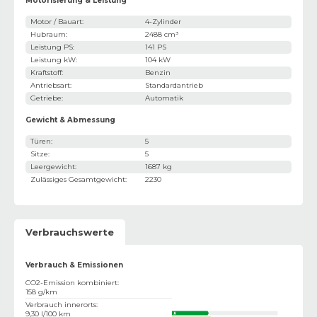
Motorisierung & Leistung
Motor / Bauart
:
4-Zylinder
Hubraum
:
2488 cm³
Leistung PS
:
141 PS
Leistung kW
:
104 kW
Kraftstoff
:
Benzin
Antriebsart
:
Standardantrieb
Getriebe
:
Automatik
Gewicht & Abmessung
Türen
:
5
Sitze
:
5
Leergewicht
:
1687 kg
Zulässiges Gesamtgewicht
:
2230
Verbrauchswerte
Verbrauch & Emissionen
CO2-Emission kombiniert
:
158 g/km
Verbrauch innerorts
:
9,30 l/100 km