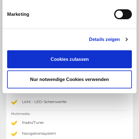
Touchscreen
Marketing
Volldigitales Kombiinstrument
Android Auto
Apple CarPlay
Details zeigen
Licht
:
Nebelscheinwerfer
Cookies zulassen
Scheinwerferreinigung
Nur notwendige Cookies verwenden
LED-Scheinwerfer
Ambiente Licht
Licht - LED-Scheinwerfer
Multimedia
:
Radio/Tuner
Navigationssystem