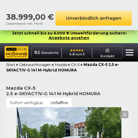
38.999,00
€
Unverbindlich anfragen
Gesamtpreis inkl. MwSt.
Jetzt schnell bis zu 6.000 € Umweltförderung sichern:
Angebote ansehen
82
Standorte
4.8 von 5
Kontakt
Start
»
Gebrauchtwagen
»
Mazda
»
CX-5
»
Mazda CX-5 2.5 e-
SKYACTIV-G 141 M-Hybrid HOMURA
Mazda CX-5
2.5 e-SKYACTIV-G 141 M-Hybrid HOMURA
Sofort verfügbar
Unfallfrei