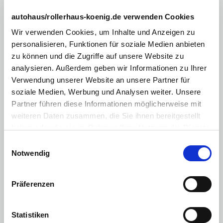
abgedunkelte Scheiben im Fond
autohaus/rollerhaus-koenig.de verwenden Cookies
Außenspiegel abklappbar
Wir verwenden Cookies, um Inhalte und Anzeigen zu
Außenspiegel elektr.
personalisieren, Funktionen für soziale Medien anbieten
zu können und die Zugriffe auf unsere Website zu
Fahrersitz höhenverstellbar
analysieren. Außerdem geben wir Informationen zu Ihrer
keyless-Go
Verwendung unserer Website an unsere Partner für
Lederlenkrad
soziale Medien, Werbung und Analysen weiter. Unsere
Partner führen diese Informationen möglicherweise mit
Mittelarmlehne
weiteren Daten zusammen, die Sie ihnen bereitgestellt
Multimediasystem
haben oder die sie im Rahmen Ihrer Nutzung der Dienste
gesammelt haben. Sie geben Einwilligung zu unseren
Einwilligungsauswahl
Sitzheizung Fondsitze
Cookies, wenn Sie unsere Webseite weiterhin nutzen.
Notwendig
Sitzheizung Vordersitze
Vordersitze höhenverstellbar
Präferenzen
Lordosenstütze
Sprachsteuerung
Statistiken