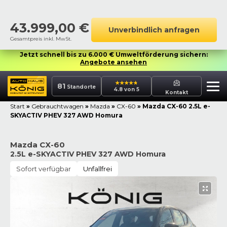
43.999,00
€
Unverbindlich anfragen
Gesamtpreis inkl. MwSt.
Jetzt schnell bis zu 6.000 € Umweltförderung sichern:
Angebote ansehen
81
Standorte
4.8 von 5
Kontakt
Start
»
Gebrauchtwagen
»
Mazda
»
CX-60
»
Mazda CX-60 2.5L e-
SKYACTIV PHEV 327 AWD Homura
Mazda CX-60
2.5L e-SKYACTIV PHEV 327 AWD Homura
Sofort verfügbar
Unfallfrei