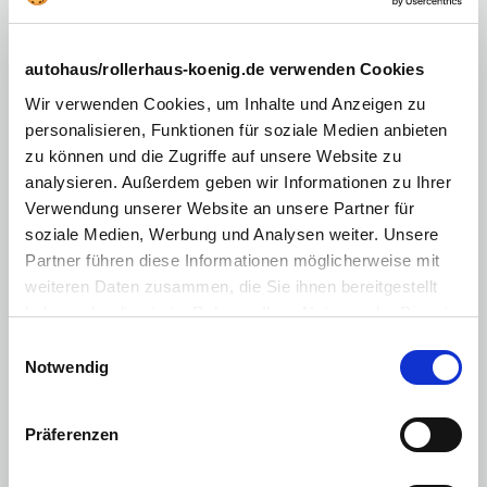
Einparkhilfe (PDC) mit Kamera
Tempomat
autohaus/rollerhaus-koenig.de verwenden Cookies
Lederlenkrad
Wir verwenden Cookies, um Inhalte und Anzeigen zu
Lenkrad beheizbar
personalisieren, Funktionen für soziale Medien anbieten
zu können und die Zugriffe auf unsere Website zu
Mittelarmlehne
analysieren. Außerdem geben wir Informationen zu Ihrer
Zentralverriegelung mit Fernbedienung
Verwendung unserer Website an unsere Partner für
Sprachsteuerung
soziale Medien, Werbung und Analysen weiter. Unsere
Partner führen diese Informationen möglicherweise mit
Touchscreen
weiteren Daten zusammen, die Sie ihnen bereitgestellt
Android Auto
haben oder die sie im Rahmen Ihrer Nutzung der Dienste
gesammelt haben. Sie geben Einwilligung zu unseren
Einwilligungsauswahl
Apple CarPlay
Cookies, wenn Sie unsere Webseite weiterhin nutzen.
Notwendig
Multimedia
:
Navigationssystem
Präferenzen
Freisprecheinrichtung