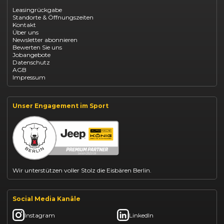
Opel Corsa finanzieren
Leasingrückgabe
Opel Astra leasen
Standorte & Öffnungszeiten
Opel Mokka kaufen
Kontakt
Opel Grandland finanzieren
Über uns
Opel Vivaro Gewerbeleasing
Newsletter abonnieren
Fiat 500 finanzieren
Bewerten Sie uns
Fiat Panda leasen
Jobangebote
Dacia Duster finanzieren
Datenschutz
Dacia Sandero kaufen
AGB
Dacia Jogger leasen
Impressum
Jeep Compass leasen
Jeep Renegade finanzieren
Suzuki Vitara kaufen
Suzuki Swift finanzieren
Unser Engagement im Sport
BYD Dolphin finanzieren
Kia Ceed finanzieren
Kia Sportage leasen
Mazda CX-30 finanzieren
Citroën C3 leasen
Wir unterstützen voller Stolz die Eisbären Berlin.
Social Media Kanäle
Instagram
LinkedIn