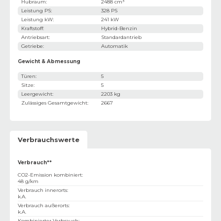
Hubraum
:
2488 cm³
Leistung PS
:
328 PS
Leistung kW
:
241 kW
Kraftstoff
:
Hybrid-Benzin
Antriebsart
:
Standardantrieb
Getriebe
:
Automatik
Gewicht & Abmessung
Türen
:
5
Sitze
:
5
Leergewicht
:
2203 kg
Zulässiges Gesamtgewicht
:
2667
Verbrauchswerte
Verbrauch**
CO2-Emission kombiniert
:
48 g/km
Verbrauch innerorts
:
k.A.
Verbrauch außerorts
:
k.A.
Kombinierter Verbrauch
: