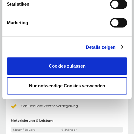
Bluetooth Freisprecheinrichtung
Statistiken
USB Anschluss
Marketing
Sonstiges
:
Stoßfänger in Wagenfarbe
Berganfahrhilfe
Details zeigen
Dachspoiler
Gepäckraumabdeckung
Cookies zulassen
Trennnetz
Start-Stop-Automatik
Nur notwendige Cookies verwenden
Schaltwippen
Schlüssellose Zentralverriegelung
Motorisierung & Leistung
Motor / Bauart
:
4-Zylinder