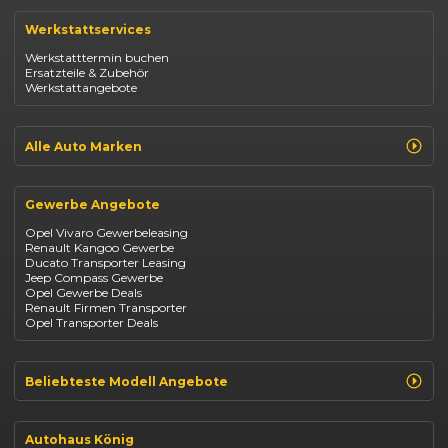
Renault Clio
Renault Captur
Werkstattservices
Opel Corsa
Opel Astra
Werkstatttermin buchen
Fiat 500
Ersatzteile & Zubehör
Dacia Duster
Werkstattangebote
Dacia Sandero
Jeep Compass
Jeep Avenger
Jeep Renegade
Alle Auto Marken
Suzuki Vitara
Suzuki Swift
Renault
Kia Ceed
Opel
BYD Seal
Gewerbe Angebote
Fiat
Mazda CX-30
Dacia
Citroen C4
Opel Vivaro Gewerbeleasing
Jeep
Renault Kangoo Gewerbe
Suzuki
Ducato Transporter Leasing
BYD
Jeep Compass Gewerbe
Kia
Opel Gewerbe Deals
Mazda
Renault Firmen Transporter
Citroën
Opel Transporter Deals
Abarth
Fiat Professional
Beliebteste Modell Angebote
Renault Clio finanzieren
Renault Arkana Leasing
Autohaus König
Renault Captur Leasing