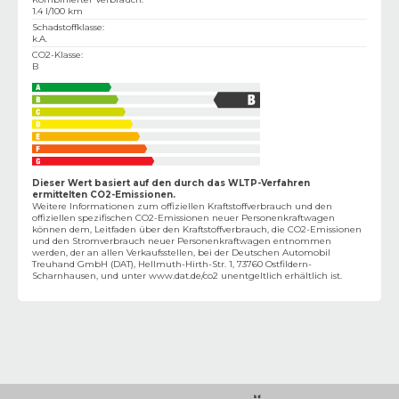
1.4 l/100 km
Schadstoffklasse
:
k.A.
CO2-Klasse
:
B
Dieser Wert basiert auf den durch das WLTP-Verfahren
ermittelten CO2-Emissionen.
Weitere Informationen zum offiziellen Kraftstoffverbrauch und den
offiziellen spezifischen CO2-Emissionen neuer Personenkraftwagen
können dem‚ Leitfaden über den Kraftstoffverbrauch, die CO2-Emissionen
und den Stromverbrauch neuer Personenkraftwagen entnommen
werden, der an allen Verkaufsstellen, bei der Deutschen Automobil
Treuhand GmbH (DAT), Hellmuth-Hirth-Str. 1, 73760 Ostfildern-
Scharnhausen, und unter
www.dat.de/co2
unentgeltlich erhältlich ist.