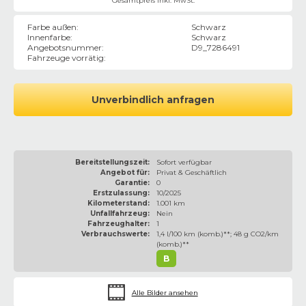
Gesamtpreis inkl. MwSt.
Farbe außen
:
Schwarz
Innenfarbe
:
Schwarz
Angebotsnummer
:
D9_7286491
Fahrzeuge vorrätig
:
Unverbindlich anfragen
Bereitstellungszeit:
Sofort verfügbar
Angebot für:
Privat & Geschäftlich
Garantie:
0
Erstzulassung:
10/2025
Kilometerstand:
1.001 km
Unfallfahrzeug:
Nein
Fahrzeughalter:
1
Verbrauchswerte:
1,4 l/100 km (komb.)**; 48 g CO2/km
(komb.)**
B
Alle Bilder ansehen