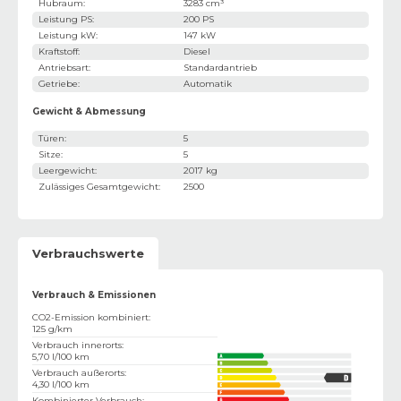
Hubraum
:
3283 cm³
Leistung PS
:
200 PS
Leistung kW
:
147 kW
Kraftstoff
:
Diesel
Antriebsart
:
Standardantrieb
Getriebe
:
Automatik
Gewicht & Abmessung
Türen
:
5
Sitze
:
5
Leergewicht
:
2017 kg
Zulässiges Gesamtgewicht
:
2500
Verbrauchswerte
Verbrauch & Emissionen
CO2-Emission kombiniert
:
125 g/km
Verbrauch innerorts
:
5,70 l/100 km
Verbrauch außerorts
:
4,30 l/100 km
Kombinierter Verbrauch
: