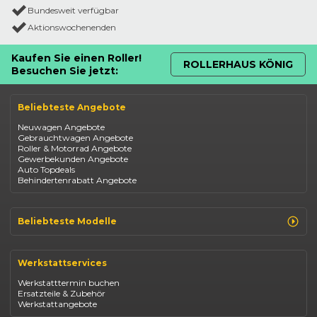
Bundesweit verfügbar
Aktionswochenenden
Kaufen Sie einen Roller!
ROLLERHAUS KÖNIG
Besuchen Sie jetzt:
Beliebteste Angebote
Neuwagen Angebote
Gebrauchtwagen Angebote
Roller & Motorrad Angebote
Gewerbekunden Angebote
Auto Topdeals
Behindertenrabatt Angebote
Beliebteste Modelle
Renault Clio
Renault Captur
Werkstattservices
Opel Corsa
Opel Astra
Werkstatttermin buchen
Fiat 500
Ersatzteile & Zubehör
Dacia Duster
Werkstattangebote
Dacia Sandero
Jeep Compass