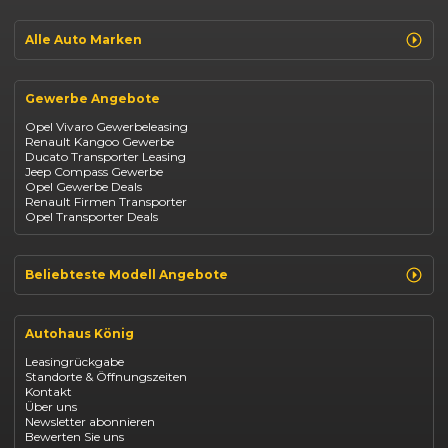
Jeep Avenger
Jeep Renegade
Alle Auto Marken
Suzuki Vitara
Suzuki Swift
Renault
Kia Ceed
Opel
BYD Seal
Gewerbe Angebote
Fiat
Mazda CX-30
Dacia
Citroen C4
Opel Vivaro Gewerbeleasing
Jeep
Renault Kangoo Gewerbe
Suzuki
Ducato Transporter Leasing
BYD
Jeep Compass Gewerbe
Kia
Opel Gewerbe Deals
Mazda
Renault Firmen Transporter
Citroën
Opel Transporter Deals
Abarth
Fiat Professional
Beliebteste Modell Angebote
Renault Clio finanzieren
Renault Arkana Leasing
Autohaus König
Renault Captur Leasing
Opel Corsa finanzieren
Leasingrückgabe
Opel Astra leasen
Standorte & Öffnungszeiten
Opel Mokka kaufen
Kontakt
Opel Grandland finanzieren
Über uns
Opel Vivaro Gewerbeleasing
Newsletter abonnieren
Fiat 500 finanzieren
Bewerten Sie uns
Fiat Panda leasen