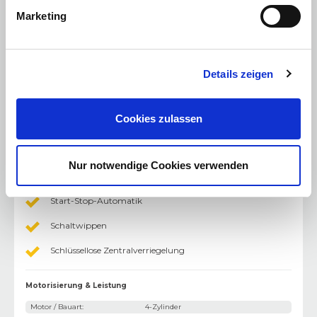
Bluetooth Freisprecheinrichtung
Marketing
USB Anschluss
Sonstiges
:
Details zeigen
Stoßfänger in Wagenfarbe
Berganfahrhilfe
Cookies zulassen
Dachspoiler
Gepäckraumabdeckung
Nur notwendige Cookies verwenden
Trennnetz
Start-Stop-Automatik
Schaltwippen
Schlüssellose Zentralverriegelung
Motorisierung & Leistung
Motor / Bauart
:
4-Zylinder