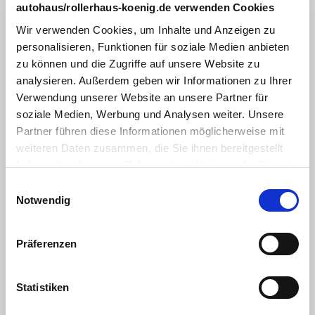
Einparkhilfe (PDC) mit Kamera
autohaus/rollerhaus-koenig.de verwenden Cookies
Tempomat
Wir verwenden Cookies, um Inhalte und Anzeigen zu
personalisieren, Funktionen für soziale Medien anbieten
Lederlenkrad
zu können und die Zugriffe auf unsere Website zu
Lenkrad beheizbar
analysieren. Außerdem geben wir Informationen zu Ihrer
Verwendung unserer Website an unsere Partner für
Mittelarmlehne
soziale Medien, Werbung und Analysen weiter. Unsere
Zentralverriegelung mit Fernbedienung
Partner führen diese Informationen möglicherweise mit
weiteren Daten zusammen, die Sie ihnen bereitgestellt
Sprachsteuerung
haben oder die sie im Rahmen Ihrer Nutzung der Dienste
Touchscreen
gesammelt haben. Sie geben Einwilligung zu unseren
Einwilligungsauswahl
Cookies, wenn Sie unsere Webseite weiterhin nutzen.
Android Auto
Notwendig
Apple CarPlay
Präferenzen
Multimedia
:
Navigationssystem
Statistiken
Freisprecheinrichtung