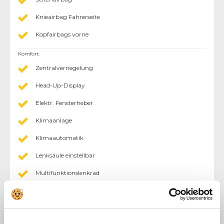
Knieairbag Fahrerseite
Kopfairbags vorne
Komfort
:
Zentralverriegelung
Head-Up-Display
Elektr. Fensterheber
Klimaanlage
Klimaautomatik
Lenksäule einstellbar
Multifunktionslenkrad
Einparkhilfe (PDC) Sensoren vorne
Einparkhilfe (PDC) Sensoren hinten