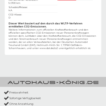
5 l/100 km
Schadstoffklasse
:
k.A.
CO2-Klasse
:
D
Dieser Wert basiert auf den durch das WLTP-Verfahren
ermittelten CO2-Emissionen.
Weitere Informationen zum offiziellen Kraftstoffverbrauch und den
offiziellen spezifischen CO2-Emissionen neuer Personenkraftwagen
können dem‚ Leitfaden über den Kraftstoffverbrauch, die CO2-Emissionen
und den Stromverbrauch neuer Personenkraftwagen entnommen
werden, der an allen Verkaufsstellen, bei der Deutschen Automobil
Treuhand GmbH (DAT), Hellmuth-Hirth-Str. 1, 73760 Ostfildern-
Scharnhausen, und unter
www.dat.de/co2
unentgeltlich erhältlich ist.
Preiswahrheit
Sofortige Verfügbarkeit
Ohne Anzahlung