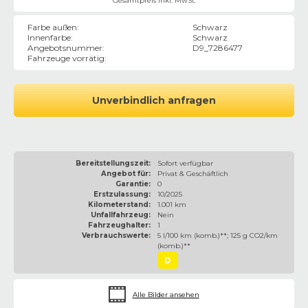
Gesamtpreis inkl. MwSt.
Farbe außen
:
Schwarz
Innenfarbe
:
Schwarz
Angebotsnummer
:
D9_7286477
Fahrzeuge vorrätig
:
Unverbindlich anfragen
Bereitstellungszeit:
Sofort verfügbar
Angebot für:
Privat & Geschäftlich
Garantie:
0
Erstzulassung:
10/2025
Kilometerstand:
1.001 km
Unfallfahrzeug:
Nein
Fahrzeughalter:
1
Verbrauchswerte:
5 l/100 km (komb.)**; 125 g CO2/km
(komb.)**
D
Alle Bilder ansehen