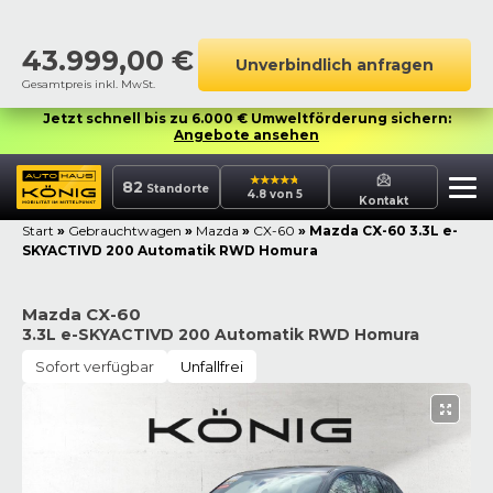
43.999,00
€
Unverbindlich anfragen
Gesamtpreis inkl. MwSt.
Jetzt schnell bis zu 6.000 € Umweltförderung sichern:
Angebote ansehen
82
Standorte
4.8 von 5
Kontakt
Start
»
Gebrauchtwagen
»
Mazda
»
CX-60
»
Mazda CX-60 3.3L e-
SKYACTIVD 200 Automatik RWD Homura
Mazda CX-60
3.3L e-SKYACTIVD 200 Automatik RWD Homura
Sofort verfügbar
Unfallfrei