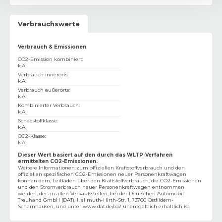
Verbrauchswerte
Verbrauch & Emissionen
CO2-Emission kombiniert
:
k.A.
Verbrauch innerorts
:
k.A.
Verbrauch außerorts
:
k.A.
Kombinierter Verbrauch
:
k.A.
Schadstoffklasse
:
k.A.
CO2-Klasse
:
k.A.
Dieser Wert basiert auf den durch das WLTP-Verfahren
ermittelten CO2-Emissionen.
Weitere Informationen zum offiziellen Kraftstoffverbrauch und den
offiziellen spezifischen CO2-Emissionen neuer Personenkraftwagen
können dem‚ Leitfaden über den Kraftstoffverbrauch, die CO2-Emissionen
und den Stromverbrauch neuer Personenkraftwagen entnommen
werden, der an allen Verkaufsstellen, bei der Deutschen Automobil
Treuhand GmbH (DAT), Hellmuth-Hirth-Str. 1, 73760 Ostfildern-
Scharnhausen, und unter
www.dat.de/co2
unentgeltlich erhältlich ist.