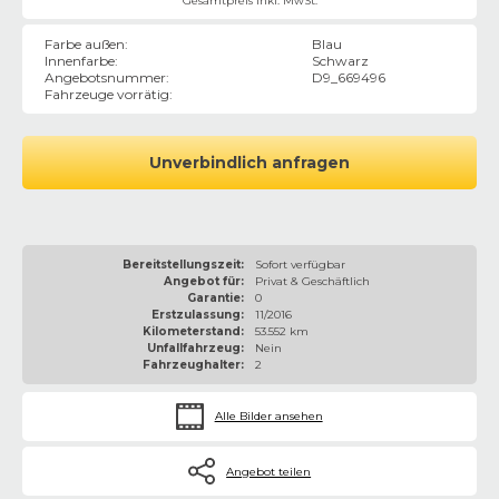
Gesamtpreis inkl. MwSt.
Farbe außen
:
Blau
Innenfarbe
:
Schwarz
Angebotsnummer
:
D9_669496
Fahrzeuge vorrätig
:
Unverbindlich anfragen
Bereitstellungszeit:
Sofort verfügbar
Angebot für:
Privat & Geschäftlich
Garantie:
0
Erstzulassung:
11/2016
Kilometerstand:
53.552 km
Unfallfahrzeug:
Nein
Fahrzeughalter:
2
Alle Bilder ansehen
Angebot teilen