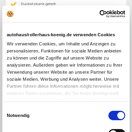
Rücksitzbank geteilt
Tempomat
Fahrersitz höhenverstellbar
autohaus/rollerhaus-koenig.de verwenden Cookies
Nichtraucherfahrzeug
Wir verwenden Cookies, um Inhalte und Anzeigen zu
Zentralverriegelung mit Fernbedienung
personalisieren, Funktionen für soziale Medien anbieten
Multimedia
:
zu können und die Zugriffe auf unsere Website zu
Radio/Tuner
analysieren. Außerdem geben wir Informationen zu Ihrer
Verwendung unserer Website an unsere Partner für
Navigationssystem
soziale Medien, Werbung und Analysen weiter. Unsere
AUX-In Anschluss
Partner führen diese Informationen möglicherweise mit
weiteren Daten zusammen, die Sie ihnen bereitgestellt
Bluetooth Freisprecheinrichtung
haben oder die sie im Rahmen Ihrer Nutzung der Dienste
USB Anschluss
gesammelt haben. Sie geben Einwilligung zu unseren
Einwilligungsauswahl
Cookies, wenn Sie unsere Webseite weiterhin nutzen.
Notwendig
Radio/MP3
DAB+ Digital Radio