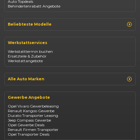
Auto Topdeals
Behindertenrabatt Angebote
Beliebteste Modelle
Renault Clio
Renault Captur
Werkstattservices
Opel Corsa
Opel Astra
Werkstatttermin buchen
Fiat 500
Ersatzteile & Zubehör
Dacia Duster
Werkstattangebote
Dacia Sandero
Jeep Compass
Jeep Avenger
Jeep Renegade
Alle Auto Marken
Suzuki Vitara
Suzuki Swift
Renault
Kia Ceed
Opel
BYD Seal
Gewerbe Angebote
Fiat
Mazda CX-30
Dacia
Citroen C4
Opel Vivaro Gewerbeleasing
Jeep
Renault Kangoo Gewerbe
Suzuki
Ducato Transporter Leasing
BYD
Jeep Compass Gewerbe
Kia
Opel Gewerbe Deals
Mazda
Renault Firmen Transporter
Citroën
Opel Transporter Deals
Abarth
Fiat Professional