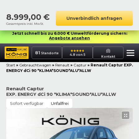
8.999,00
€
Unverbindlich anfragen
Gesamtpreis inkl. MwSt.
Jetzt schnell bis zu 6.000 € Umweltförderung sichern:
Angebote ansehen
81
Standorte
4.8 von 5
Kontakt
Start
»
Gebrauchtwagen
»
Renault
»
Captur
»
Renault Captur EXP.
ENERGY dCi 90 *KLIMA*SOUND*ALU*ALLW
Renault Captur
EXP. ENERGY dCi 90 *KLIMA*SOUND*ALU*ALLW
Sofort verfügbar
Unfallfrei