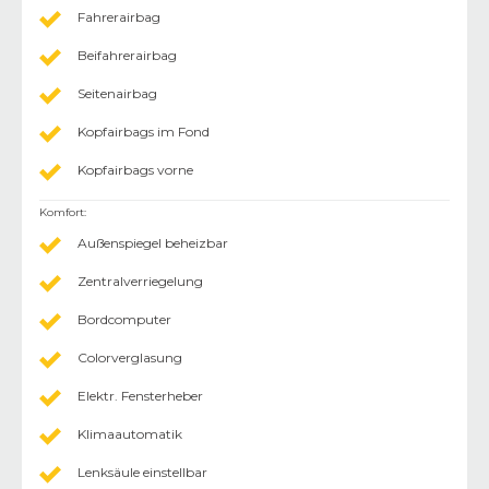
Fahrerairbag
Beifahrerairbag
Seitenairbag
Kopfairbags im Fond
Kopfairbags vorne
Komfort
:
Außenspiegel beheizbar
Zentralverriegelung
Bordcomputer
Colorverglasung
Elektr. Fensterheber
Klimaautomatik
Lenksäule einstellbar