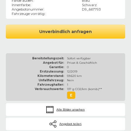
Farbe außen
:
Blau
Innenfarbe
:
Schwarz
Angebotsnummer
:
D9_667793
Fahrzeuge vorrätig
:
Unverbindlich anfragen
Bereitstellungszeit:
Sofort verfügbar
Angebot für:
Privat & Geschäftlich
Garantie:
0
Erstzulassung:
12/2019
Kilometerstand:
59.620 km
Unfallfahrzeug:
Nein
Fahrzeughalter:
1
Verbrauchswerte:
137 g CO2/km (komb.)**
E
Alle Bilder ansehen
Angebot teilen