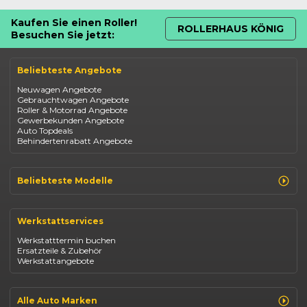
Kaufen Sie einen Roller!
ROLLERHAUS KÖNIG
Besuchen Sie jetzt:
Beliebteste Angebote
Neuwagen Angebote
Gebrauchtwagen Angebote
Roller & Motorrad Angebote
Gewerbekunden Angebote
Auto Topdeals
Behindertenrabatt Angebote
Beliebteste Modelle
Renault Clio
Renault Captur
Werkstattservices
Opel Corsa
Opel Astra
Werkstatttermin buchen
Fiat 500
Ersatzteile & Zubehör
Dacia Duster
Werkstattangebote
Dacia Sandero
Jeep Compass
Jeep Avenger
Jeep Renegade
Alle Auto Marken
Suzuki Vitara