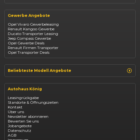
Suzuki Swift
Renault
Kia Ceed
Opel
BYD Seal
Gewerbe Angebote
Fiat
Mazda CX-30
Dacia
Citroen C4
Opel Vivaro Gewerbeleasing
Jeep
Renault Kangoo Gewerbe
Suzuki
Ducato Transporter Leasing
BYD
Jeep Compass Gewerbe
Kia
Opel Gewerbe Deals
Mazda
Renault Firmen Transporter
Citroën
Opel Transporter Deals
Abarth
Fiat Professional
Beliebteste Modell Angebote
Renault Clio finanzieren
Renault Arkana Leasing
Autohaus König
Renault Captur Leasing
Opel Corsa finanzieren
Leasingrückgabe
Opel Astra leasen
Standorte & Öffnungszeiten
Opel Mokka kaufen
Kontakt
Opel Grandland finanzieren
Über uns
Opel Vivaro Gewerbeleasing
Newsletter abonnieren
Fiat 500 finanzieren
Bewerten Sie uns
Fiat Panda leasen
Jobangebote
Dacia Duster finanzieren
Datenschutz
Dacia Sandero kaufen
AGB
Dacia Jogger leasen
Impressum