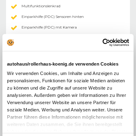
Multifunktionslenkrad
Einparkhilfe (PDC) Sensoren hinten
Einparkhilfe (PDC) mit Kamera
Sitzheizung
Rücksitzbank geteilt
Tempomat
autohaus/rollerhaus-koenig.de verwenden Cookies
Außenspiegel elektr.
Wir verwenden Cookies, um Inhalte und Anzeigen zu
Fahrersitz höhenverstellbar
personalisieren, Funktionen für soziale Medien anbieten
zu können und die Zugriffe auf unsere Website zu
Lederlenkrad
analysieren. Außerdem geben wir Informationen zu Ihrer
Mittelarmlehne
Verwendung unserer Website an unsere Partner für
soziale Medien, Werbung und Analysen weiter. Unsere
Sitzheizung Vordersitze
Partner führen diese Informationen möglicherweise mit
Zentralverriegelung mit Fernbedienung
weiteren Daten zusammen, die Sie ihnen bereitgestellt
haben oder die sie im Rahmen Ihrer Nutzung der Dienste
Elektr. Fensterheber vorne/hinten