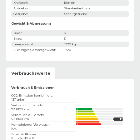
Kraftstoff
:
Benzin
Antriebsart
:
Standardantrieb
Getriebe
:
Schaltgetriebe
Gewicht & Abmessung
Türen
:
5
Sitze
:
5
Leergewicht
:
1270 kg
Zulässiges Gesamtgewicht
:
1720
Verbrauchswerte
Verbrauch & Emissionen
CO2-Emission kombiniert
:
137 g/km
Verbrauch innerorts
:
7,3 l/100 km
Verbrauch außerorts
:
5,3 l/100 km
Kombinierter Verbrauch
:
k.A.
Schadstoffklasse
:
Euro 6d-TEMP