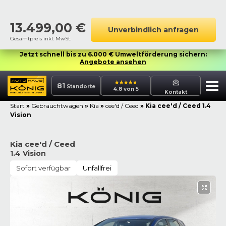
13.499,00
€
Unverbindlich anfragen
Gesamtpreis inkl. MwSt.
Jetzt schnell bis zu 6.000 € Umweltförderung sichern:
Angebote ansehen
81
Standorte
4.8 von 5
Kontakt
Start
»
Gebrauchtwagen
»
Kia
»
cee'd / Ceed
»
Kia cee'd / Ceed 1.4
Vision
Kia cee'd / Ceed
1.4 Vision
Sofort verfügbar
Unfallfrei