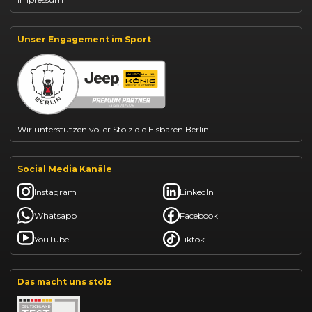
Jeep Compass leasen
Jeep Renegade finanzieren
Suzuki Vitara kaufen
Suzuki Swift finanzieren
Unser Engagement im Sport
BYD Dolphin finanzieren
Kia Ceed finanzieren
Kia Sportage leasen
Mazda CX-30 finanzieren
Citroën C3 leasen
Wir unterstützen voller Stolz die Eisbären Berlin.
Social Media Kanäle
Instagram
LinkedIn
Whatsapp
Facebook
YouTube
Tiktok
Das macht uns stolz