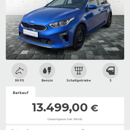
99 PS
Benzin
Schaltgetriebe
5
Barkauf
13.499,00
€
Gesamtpreis inkl. MwSt.