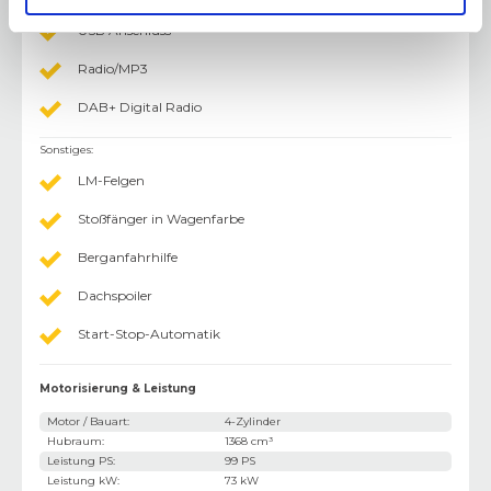
USB Anschluss
Radio/MP3
DAB+ Digital Radio
Sonstiges
:
LM-Felgen
Stoßfänger in Wagenfarbe
Berganfahrhilfe
Dachspoiler
Start-Stop-Automatik
Motorisierung & Leistung
Motor / Bauart
:
4-Zylinder
Hubraum
:
1368 cm³
Leistung PS
:
99 PS
Leistung kW
:
73 kW