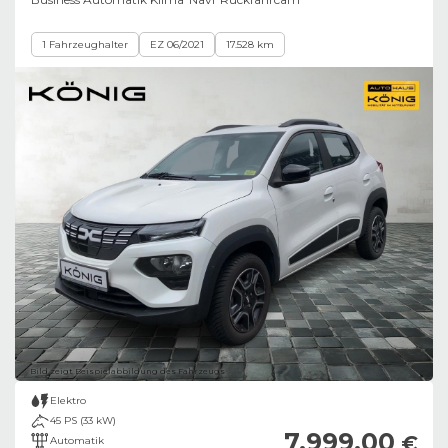
1 Fahrzeughalter
EZ 06/2021
17.528 km
Bild zeigt Beispielabbildung des Fahrzeugs
Elektro
45 PS (33 kW)
7.999,00
€
Automatik