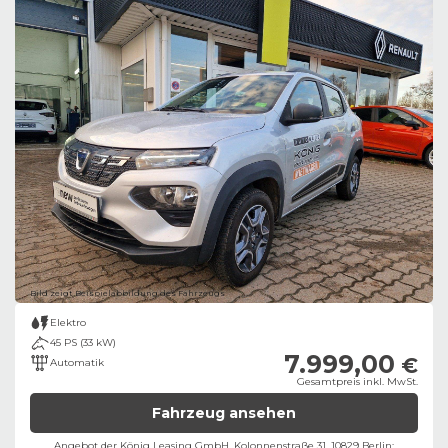
Bild zeigt Beispielabbildung des Fahrzeugs
Elektro
45 PS (33 kW)
7.999,00
€
Automatik
Gesamtpreis inkl. MwSt.
Fahrzeug ansehen
Angebot der König Leasing GmbH, Kolonnenstraße 31, 10829 Berlin;