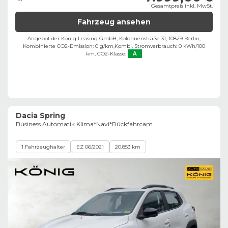
Gesamtpreis inkl. MwSt.
Fahrzeug ansehen
Angebot der König Leasing GmbH, Kolonnenstraße 31, 10829 Berlin;
Kombinierte CO2-Emission: 0 g/km,
Kombi. Stromverbrauch: 0 kWh/100
km,
CO2-Klasse:
A
Dacia Spring
Business Automatik Klima*Navi*Rückfahrcam
1 Fahrzeughalter
EZ 06/2021
20.853 km