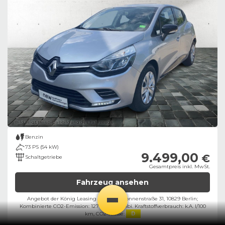
Bild zeigt Beispielabbildung des Fahrzeugs
Benzin
73 PS (54 kW)
9.499,00
€
Schaltgetriebe
Gesamtpreis inkl. MwSt.
Fahrzeug ansehen
Angebot der König Leasing GmbH, Kolonnenstraße 31, 10829 Berlin;
Kombinierte CO2-Emission: 127 g/km,
Kombi. Kraftstoffverbrauch: k.A. l/100
km,
CO2-Klasse:
D