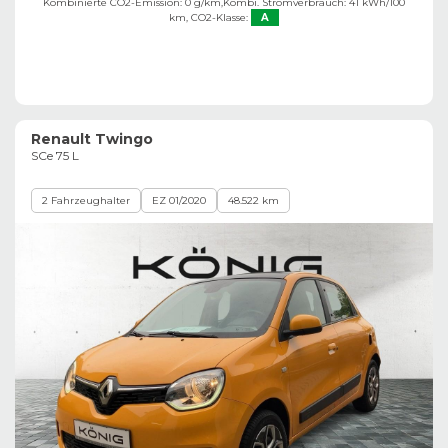
Kombinierte CO2-Emission: 0 g/km,
Kombi. Stromverbrauch: 41 kWh/100
km,
CO2-Klasse:
A
Renault Twingo
SCe 75 L
2 Fahrzeughalter
EZ 01/2020
48.522 km