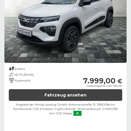
Bild zeigt Beispielabbildung des Fahrzeugs
Elektro
45 PS (33 kW)
7.999,00
€
Automatik
Gesamtpreis inkl. MwSt.
Fahrzeug ansehen
Angebot der König Leasing GmbH, Kolonnenstraße 31, 10829 Berlin;
Kombinierte CO2-Emission: 0 g/km,
Kombi. Stromverbrauch: 0 kWh/100
km,
CO2-Klasse:
A