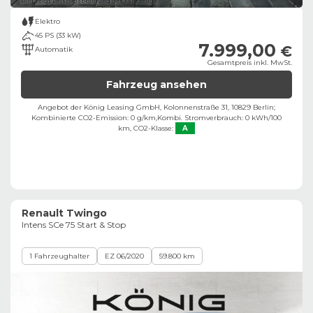
Bild zeigt Beispielabbildung des Fahrzeugs
Elektro
45 PS (33 kW)
7.999,00
€
Automatik
Gesamtpreis inkl. MwSt.
Fahrzeug ansehen
Angebot der König Leasing GmbH, Kolonnenstraße 31, 10829 Berlin;
Kombinierte CO2-Emission: 0 g/km,
Kombi. Stromverbrauch: 0 kWh/100
km,
CO2-Klasse:
A
Renault Twingo
Intens SCe 75 Start & Stop
1 Fahrzeughalter
EZ 06/2020
59.800 km