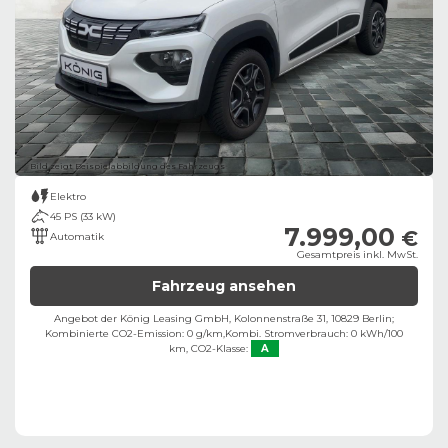
Bild zeigt Beispielabbildung des Fahrzeugs
Elektro
45 PS (33 kW)
7.999,00
€
Automatik
Gesamtpreis inkl. MwSt.
Fahrzeug ansehen
Angebot der König Leasing GmbH, Kolonnenstraße 31, 10829 Berlin;
Kombinierte CO2-Emission: 0 g/km,
Kombi. Stromverbrauch: 0 kWh/100
km,
CO2-Klasse:
A