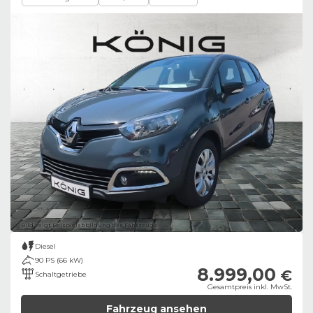
Bild zeigt Beispielabbildung des Fahrzeugs
Diesel
90 PS (66 kW)
8.999,00
€
Schaltgetriebe
Gesamtpreis inkl. MwSt.
Fahrzeug ansehen