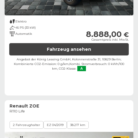
Bild zeigt Beispielabbildung des Fahrzeugs
Elektro
45 PS (33 kW)
8.888,00
€
Automatik
Gesamtpreis inkl. MwSt.
Fahrzeug ansehen
Angebot der König Leasing GmbH, Kolonnenstraße 31, 10829 Berlin;
Kombinierte CO2-Emission: 0 g/km,
Kombi. Stromverbrauch: 0 kWh/100
km,
CO2-Klasse:
A
Renault ZOE
R110 Life
2 Fahrzeughalter
EZ 04/2019
38.217 km