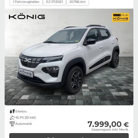
1 Fahrzeughalter
EZ 07/2021
20.766 km
Bild zeigt Beispielabbildung des Fahrzeugs
Elektro
45 PS (33 kW)
7.999,00
€
Automatik
Gesamtpreis inkl. MwSt.