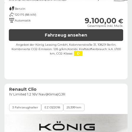
Benzin
120 PS (88 kW)
9.100,00
€
Automatik
Gesamtpreis inkl. MwSt.
Fahrzeug ansehen
Angebot der König Leasing GmbH, Kolonnenstraße 31, 10829 Berlin;
Kombinierte CO2-Emission: 128 g/km,
Kombi. Kraftstoffverbrauch: k.A. l/100
km,
CO2-Klasse:
D
Renault Clio
IV Limited 1.2 16V Navi|Klima|GJR
3 Fahrzeughalter
EZ 03/2018
25.399 km