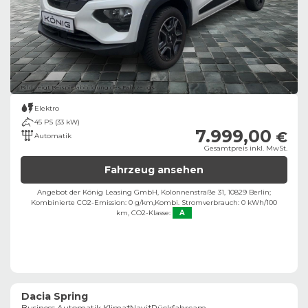
Bild zeigt Beispielabbildung des Fahrzeugs
Elektro
45 PS (33 kW)
7.999,00
€
Automatik
Gesamtpreis inkl. MwSt.
Fahrzeug ansehen
Angebot der König Leasing GmbH, Kolonnenstraße 31, 10829 Berlin;
Kombinierte CO2-Emission: 0 g/km,
Kombi. Stromverbrauch: 0 kWh/100
km,
CO2-Klasse:
A
Dacia Spring
Business Automatik Klima*Navi*Rückfahrcam