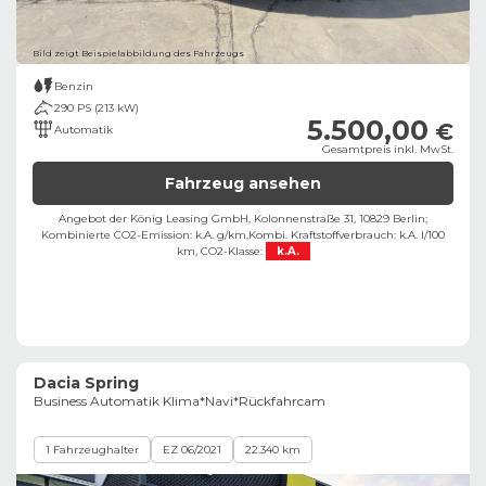
Bild zeigt Beispielabbildung des Fahrzeugs
Benzin
290 PS (213 kW)
5.500,00
€
Automatik
Gesamtpreis inkl. MwSt.
Fahrzeug ansehen
Angebot der König Leasing GmbH, Kolonnenstraße 31, 10829 Berlin;
Kombinierte CO2-Emission: k.A. g/km,
Kombi. Kraftstoffverbrauch: k.A. l/100
km,
CO2-Klasse:
k.A.
Dacia Spring
Business Automatik Klima*Navi*Rückfahrcam
1 Fahrzeughalter
EZ 06/2021
22.340 km