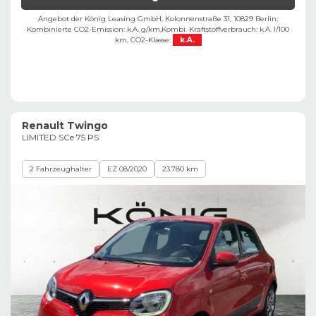
Angebot der König Leasing GmbH, Kolonnenstraße 31, 10829 Berlin;
Kombinierte CO2-Emission: k.A. g/km,
Kombi. Kraftstoffverbrauch: k.A. l/100
km,
CO2-Klasse:
k.A.
Renault Twingo
LIMITED SCe 75 PS
2 Fahrzeughalter
EZ 08/2020
23.780 km