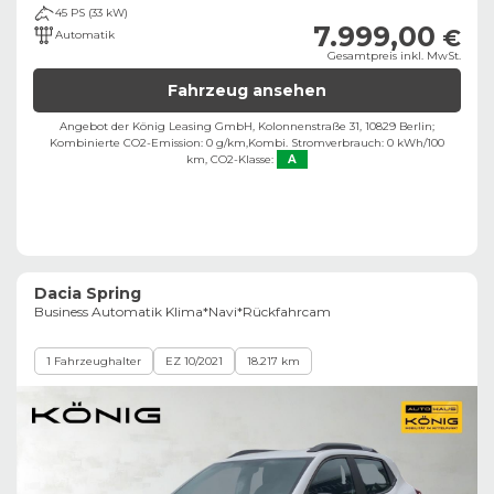
45 PS (33 kW)
7.999,00
€
Automatik
Gesamtpreis inkl. MwSt.
Fahrzeug ansehen
Angebot der König Leasing GmbH, Kolonnenstraße 31, 10829 Berlin;
Kombinierte CO2-Emission: 0 g/km,
Kombi. Stromverbrauch: 0 kWh/100
km,
CO2-Klasse:
A
Dacia Spring
Business Automatik Klima*Navi*Rückfahrcam
1 Fahrzeughalter
EZ 10/2021
18.217 km