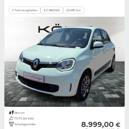
2 Fahrzeughalter
EZ 08/2020
23.490 km
Bild zeigt Beispielabbildung des Fahrzeugs
Benzin
73 PS (54 kW)
8.999,00
€
Schaltgetriebe