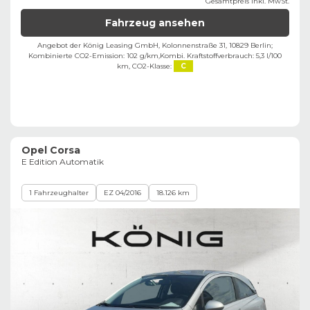
Gesamtpreis inkl. MwSt.
Fahrzeug ansehen
Angebot der König Leasing GmbH, Kolonnenstraße 31, 10829 Berlin;
Kombinierte CO2-Emission: 102 g/km,
Kombi. Kraftstoffverbrauch: 5,3 l/100
km,
CO2-Klasse:
C
Opel Corsa
E Edition Automatik
1 Fahrzeughalter
EZ 04/2016
18.126 km