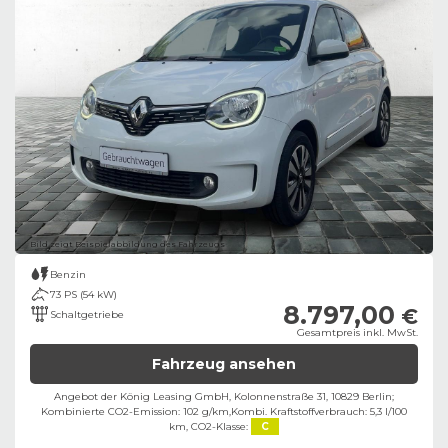
Bild zeigt Beispielabbildung des Fahrzeugs
Benzin
73 PS (54 kW)
8.797,00
€
Schaltgetriebe
Gesamtpreis inkl. MwSt.
Fahrzeug ansehen
Angebot der König Leasing GmbH, Kolonnenstraße 31, 10829 Berlin;
Kombinierte CO2-Emission: 102 g/km,
Kombi. Kraftstoffverbrauch: 5,3 l/100
km,
CO2-Klasse:
C