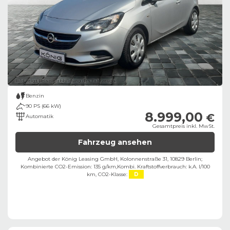
Bild zeigt Beispielabbildung des Fahrzeugs
Benzin
90 PS (66 kW)
8.999,00
€
Automatik
Gesamtpreis inkl. MwSt.
Fahrzeug ansehen
Angebot der König Leasing GmbH, Kolonnenstraße 31, 10829 Berlin;
Kombinierte CO2-Emission: 135 g/km,
Kombi. Kraftstoffverbrauch: k.A. l/100
km,
CO2-Klasse:
D