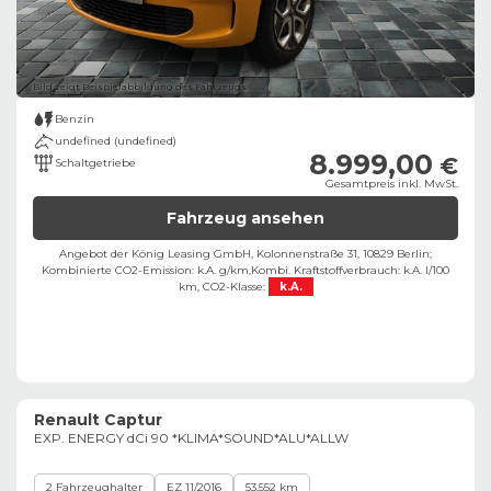
Bild zeigt Beispielabbildung des Fahrzeugs
Benzin
undefined (undefined)
8.999,00
€
Schaltgetriebe
Gesamtpreis inkl. MwSt.
Fahrzeug ansehen
Angebot der König Leasing GmbH, Kolonnenstraße 31, 10829 Berlin;
Kombinierte CO2-Emission: k.A. g/km,
Kombi. Kraftstoffverbrauch: k.A. l/100
km,
CO2-Klasse:
k.A.
Renault Captur
EXP. ENERGY dCi 90 *KLIMA*SOUND*ALU*ALLW
2 Fahrzeughalter
EZ 11/2016
53.552 km