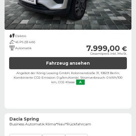
Bild zeigt Beispielabbildung des Fahrzeugs
Elektro
45 PS (33 kW)
7.999,00
€
Automatik
Gesamtpreis inkl. MwSt.
Fahrzeug ansehen
Angebot der König Leasing GmbH, Kolonnenstraße 31, 10829 Berlin;
Kombinierte CO2-Emission: 0 g/km,
Kombi. Stromverbrauch: 0 kWh/100
km,
CO2-Klasse:
A
Dacia Spring
Business Automatik Klima*Navi*Rückfahrcam