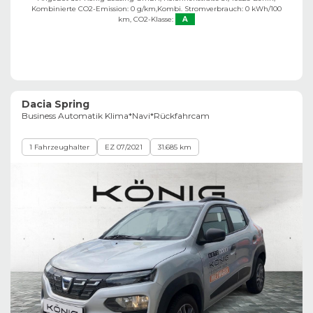
Kombinierte CO2-Emission: 0 g/km,
Kombi. Stromverbrauch: 0 kWh/100
km,
CO2-Klasse:
A
Dacia Spring
Business Automatik Klima*Navi*Rückfahrcam
1 Fahrzeughalter
EZ 07/2021
31.685 km