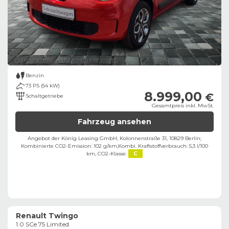
Bild zeigt Beispielabbildung des Fahrzeugs
Benzin
73 PS (54 kW)
8.999,00
€
Schaltgetriebe
Gesamtpreis inkl. MwSt.
Fahrzeug ansehen
Angebot der König Leasing GmbH, Kolonnenstraße 31, 10829 Berlin;
Kombinierte CO2-Emission: 102 g/km,
Kombi. Kraftstoffverbrauch: 5,3 l/100
km,
CO2-Klasse:
C
Renault Twingo
1.0 SCe 75 Limited