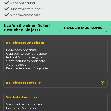
Ohne Anzahlung
Bundesweit verfügbar
Aktionswochenenden
Kaufen Sie einen Roller!
ROLLERHAUS KÖNIG
Besuchen Sie jetzt:
Beliebteste Angebote
Neuwagen Angebote
Gebrauchtwagen Angebote
Roller & Motorrad Angebote
Gewerbekunden Angebote
Auto Topdeals
Behindertenrabatt Angebote
Beliebteste Modelle
Renault Clio
Renault Captur
Werkstattservices
Opel Corsa
Opel Astra
Werkstatttermin buchen
Fiat 500
Ersatzteile & Zubehör
Dacia Duster