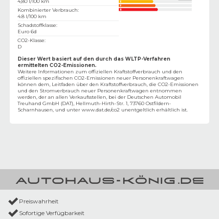
4,80 l/100 km
Kombinierter Verbrauch
:
4.8 l/100 km
Schadstoffklasse
:
Euro 6d
CO2-Klasse
:
D
Dieser Wert basiert auf den durch das WLTP-Verfahren
ermittelten CO2-Emissionen.
Weitere Informationen zum offiziellen Kraftstoffverbrauch und den
offiziellen spezifischen CO2-Emissionen neuer Personenkraftwagen
können dem‚ Leitfaden über den Kraftstoffverbrauch, die CO2-Emissionen
und den Stromverbrauch neuer Personenkraftwagen entnommen
werden, der an allen Verkaufsstellen, bei der Deutschen Automobil
Treuhand GmbH (DAT), Hellmuth-Hirth-Str. 1, 73760 Ostfildern-
Scharnhausen, und unter
www.dat.de/co2
unentgeltlich erhältlich ist.
Preiswahrheit
Sofortige Verfügbarkeit