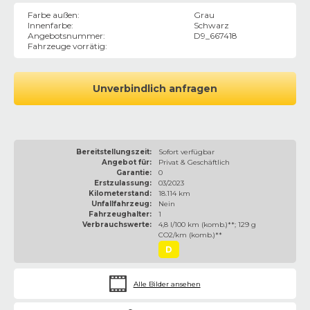
Farbe außen
:
Grau
Innenfarbe
:
Schwarz
Angebotsnummer
:
D9_667418
Fahrzeuge vorrätig
:
Unverbindlich anfragen
Bereitstellungszeit:
Sofort verfügbar
Angebot für:
Privat & Geschäftlich
Garantie:
0
Erstzulassung:
03/2023
Kilometerstand:
18.114 km
Unfallfahrzeug:
Nein
Fahrzeughalter:
1
Verbrauchswerte:
4,8 l/100 km (komb.)**; 129 g
CO2/km (komb.)**
D
Alle Bilder ansehen