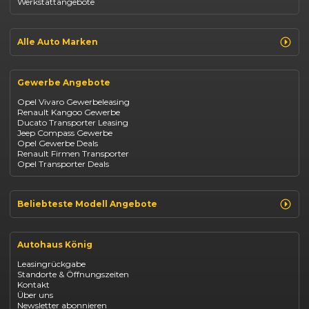
Werkstattangebote
Dacia Sandero
Jeep Compass
Jeep Avenger
Jeep Renegade
Alle Auto Marken
Suzuki Vitara
Suzuki Swift
Renault
Kia Ceed
Opel
BYD Seal
Gewerbe Angebote
Fiat
Mazda CX-30
Dacia
Citroen C4
Opel Vivaro Gewerbeleasing
Jeep
Renault Kangoo Gewerbe
Suzuki
Ducato Transporter Leasing
BYD
Jeep Compass Gewerbe
Kia
Opel Gewerbe Deals
Mazda
Renault Firmen Transporter
Citroën
Opel Transporter Deals
Abarth
Fiat Professional
Beliebteste Modell Angebote
Renault Clio finanzieren
Renault Arkana Leasing
Autohaus König
Renault Captur Leasing
Opel Corsa finanzieren
Leasingrückgabe
Opel Astra leasen
Standorte & Öffnungszeiten
Opel Mokka kaufen
Kontakt
Opel Grandland finanzieren
Über uns
Opel Vivaro Gewerbeleasing
Newsletter abonnieren
Fiat 500 finanzieren