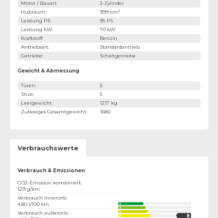
Motor / Bauart
:
3-Zylinder
Hubraum
:
999 cm³
Leistung PS
:
95 PS
Leistung kW
:
70 kW
Kraftstoff
:
Benzin
Antriebsart
:
Standardantrieb
Getriebe
:
Schaltgetriebe
Gewicht & Abmessung
Türen
:
5
Sitze
:
5
Leergewicht
:
1217 kg
Zulässiges Gesamtgewicht
:
1680
Verbrauchswerte
Verbrauch & Emissionen
CO2-Emission kombiniert
:
129 g/km
Verbrauch innerorts
:
4,80 l/100 km
Verbrauch außerorts
: