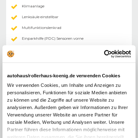
Klimaanlage
Lenksäule einstellbar
Multifunktionslenkrad
Einparkhilfe (PDC) Sensoren vorne
Einparkhilfe (PDC) Sensoren hinten
Pollenfilter
abgedunkelte Scheiben im Fond
autohaus/rollerhaus-koenig.de verwenden Cookies
Außenspiegel abklappbar
Wir verwenden Cookies, um Inhalte und Anzeigen zu
Außenspiegel elektr.
personalisieren, Funktionen für soziale Medien anbieten
zu können und die Zugriffe auf unsere Website zu
Fahrersitz höhenverstellbar
analysieren. Außerdem geben wir Informationen zu Ihrer
Innenraumfilter
Verwendung unserer Website an unsere Partner für
soziale Medien, Werbung und Analysen weiter. Unsere
Lederlenkrad
Partner führen diese Informationen möglicherweise mit
Mittelarmlehne
weiteren Daten zusammen, die Sie ihnen bereitgestellt