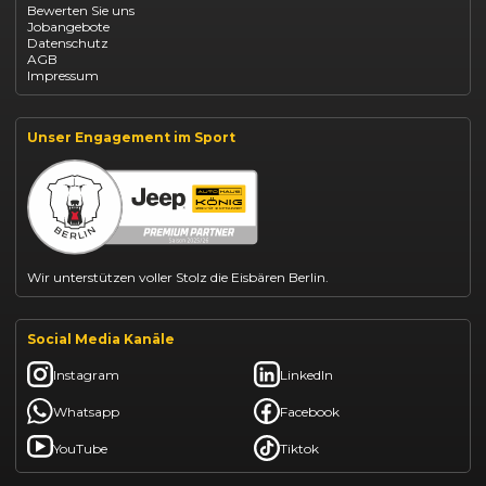
Bewerten Sie uns
Fiat Panda leasen
Jobangebote
Dacia Duster finanzieren
Datenschutz
Dacia Sandero kaufen
AGB
Dacia Jogger leasen
Impressum
Jeep Compass leasen
Jeep Renegade finanzieren
Suzuki Vitara kaufen
Suzuki Swift finanzieren
Unser Engagement im Sport
BYD Dolphin finanzieren
Kia Ceed finanzieren
Kia Sportage leasen
Mazda CX-30 finanzieren
Citroën C3 leasen
Wir unterstützen voller Stolz die Eisbären Berlin.
Social Media Kanäle
Instagram
LinkedIn
Whatsapp
Facebook
YouTube
Tiktok