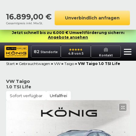
16.899,00
€
Unverbindlich anfragen
Gesamtpreis inkl. MwSt.
Jetzt schnell bis zu 6.000 € Umweltförderung sichern:
Angebote ansehen
82
Standorte
4.8 von 5
Kontakt
Start
»
Gebrauchtwagen
»
VW
»
Taigo
»
VW Taigo 1.0 TSI Life
VW Taigo
1.0 TSI Life
Sofort verfügbar
Unfallfrei