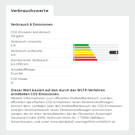
Verbrauchswerte
Verbrauch & Emissionen
CO2-Emission kombiniert
:
133 g/km
Verbrauch innerorts
:
k.A.
Verbrauch außerorts
:
k.A.
Kombinierter Verbrauch
:
6.4 l/100 km
Schadstoffklasse
:
Euro 6d
CO2-Klasse
:
D
Dieser Wert basiert auf den durch das WLTP-Verfahren
ermittelten CO2-Emissionen.
Weitere Informationen zum offiziellen Kraftstoffverbrauch und den
offiziellen spezifischen CO2-Emissionen neuer Personenkraftwagen
können dem‚ Leitfaden über den Kraftstoffverbrauch, die CO2-Emissionen
und den Stromverbrauch neuer Personenkraftwagen entnommen
werden, der an allen Verkaufsstellen, bei der Deutschen Automobil
Treuhand GmbH (DAT), Hellmuth-Hirth-Str. 1, 73760 Ostfildern-
Scharnhausen, und unter
www.dat.de/co2
unentgeltlich erhältlich ist.