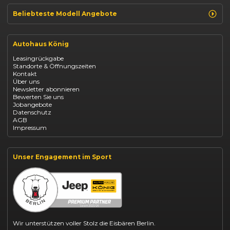
Beliebteste Modell Angebote
Renault Clio finanzieren
Renault Arkana Leasing
Autohaus König
Renault Captur Leasing
Opel Corsa finanzieren
Leasingrückgabe
Opel Astra leasen
Standorte & Öffnungszeiten
Opel Mokka kaufen
Kontakt
Opel Grandland finanzieren
Über uns
Opel Vivaro Gewerbeleasing
Newsletter abonnieren
Fiat 500 finanzieren
Bewerten Sie uns
Fiat Panda leasen
Jobangebote
Dacia Duster finanzieren
Datenschutz
Dacia Sandero kaufen
AGB
Dacia Jogger leasen
Impressum
Jeep Compass leasen
Jeep Renegade finanzieren
Suzuki Vitara kaufen
Suzuki Swift finanzieren
Unser Engagement im Sport
BYD Dolphin finanzieren
Kia Ceed finanzieren
Kia Sportage leasen
Mazda CX-30 finanzieren
Citroën C3 leasen
Wir unterstützen voller Stolz die Eisbären Berlin.