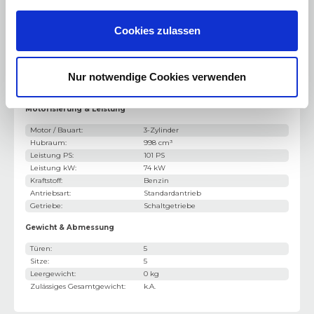
Sonstiges
:
Stoßfänger in Wagenfarbe
Cookies zulassen
Berganfahrhilfe
Dachspoiler
Nur notwendige Cookies verwenden
Motorisierung & Leistung
Motor / Bauart
:
3-Zylinder
Hubraum
:
998 cm³
Leistung PS
:
101 PS
Leistung kW
:
74 kW
Kraftstoff
:
Benzin
Antriebsart
:
Standardantrieb
Getriebe
:
Schaltgetriebe
Gewicht & Abmessung
Türen
:
5
Sitze
:
5
Leergewicht
:
0 kg
Zulässiges Gesamtgewicht
:
k.A.