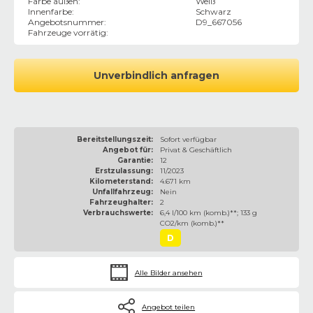
Farbe außen
:
Weiß
Innenfarbe
:
Schwarz
Angebotsnummer
:
D9_667056
Fahrzeuge vorrätig
:
Unverbindlich anfragen
Bereitstellungszeit:
Sofort verfügbar
Angebot für:
Privat & Geschäftlich
Garantie:
12
Erstzulassung:
11/2023
Kilometerstand:
4.671 km
Unfallfahrzeug:
Nein
Fahrzeughalter:
2
Verbrauchswerte:
6,4 l/100 km (komb.)**; 133 g
CO2/km (komb.)**
D
Alle Bilder ansehen
Angebot teilen