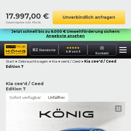
17.997,00
€
Unverbindlich anfragen
Gesamtpreis inkl. MwSt.
Jetzt schnell bis zu 6.000 € Umweltförderung sichern:
Angebote ansehen
82
Standorte
4.8 von 5
Kontakt
Start
»
Gebrauchtwagen
»
Kia
»
cee'd / Ceed
»
Kia cee'd / Ceed
Edition 7
Kia cee'd / Ceed
Edition 7
Sofort verfügbar
Unfallfrei