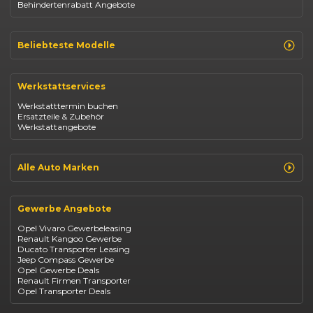
Behindertenrabatt Angebote
Beliebteste Modelle
Renault Clio
Renault Captur
Werkstattservices
Opel Corsa
Opel Astra
Werkstatttermin buchen
Fiat 500
Ersatzteile & Zubehör
Dacia Duster
Werkstattangebote
Dacia Sandero
Jeep Compass
Jeep Avenger
Jeep Renegade
Alle Auto Marken
Suzuki Vitara
Suzuki Swift
Renault
Kia Ceed
Opel
BYD Seal
Gewerbe Angebote
Fiat
Mazda CX-30
Dacia
Citroen C4
Opel Vivaro Gewerbeleasing
Jeep
Renault Kangoo Gewerbe
Suzuki
Ducato Transporter Leasing
BYD
Jeep Compass Gewerbe
Kia
Opel Gewerbe Deals
Mazda
Renault Firmen Transporter
Citroën
Opel Transporter Deals
Abarth
Fiat Professional