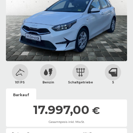
101 PS
Benzin
Schaltgetriebe
5
Barkauf
17.997,00
€
Gesamtpreis inkl. MwSt.