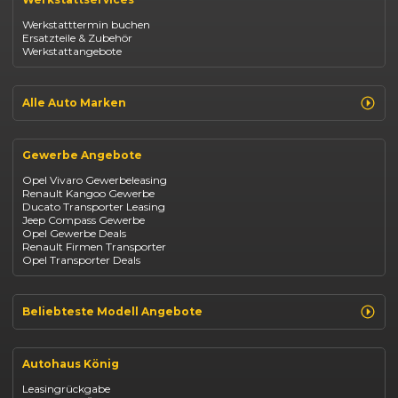
Opel Corsa
Opel Astra
Werkstatttermin buchen
Fiat 500
Ersatzteile & Zubehör
Dacia Duster
Werkstattangebote
Dacia Sandero
Jeep Compass
Jeep Avenger
Jeep Renegade
Alle Auto Marken
Suzuki Vitara
Suzuki Swift
Renault
Kia Ceed
Opel
BYD Seal
Gewerbe Angebote
Fiat
Mazda CX-30
Dacia
Citroen C4
Opel Vivaro Gewerbeleasing
Jeep
Renault Kangoo Gewerbe
Suzuki
Ducato Transporter Leasing
BYD
Jeep Compass Gewerbe
Kia
Opel Gewerbe Deals
Mazda
Renault Firmen Transporter
Citroën
Opel Transporter Deals
Abarth
Fiat Professional
Beliebteste Modell Angebote
Renault Clio finanzieren
Renault Arkana Leasing
Autohaus König
Renault Captur Leasing
Opel Corsa finanzieren
Leasingrückgabe
Opel Astra leasen