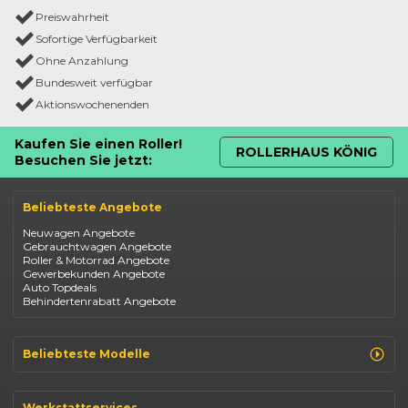
Preiswahrheit
Sofortige Verfügbarkeit
Ohne Anzahlung
Bundesweit verfügbar
Aktionswochenenden
Kaufen Sie einen Roller!
ROLLERHAUS KÖNIG
Besuchen Sie jetzt:
Beliebteste Angebote
Neuwagen Angebote
Gebrauchtwagen Angebote
Roller & Motorrad Angebote
Gewerbekunden Angebote
Auto Topdeals
Behindertenrabatt Angebote
Beliebteste Modelle
Renault Clio
Renault Captur
Werkstattservices