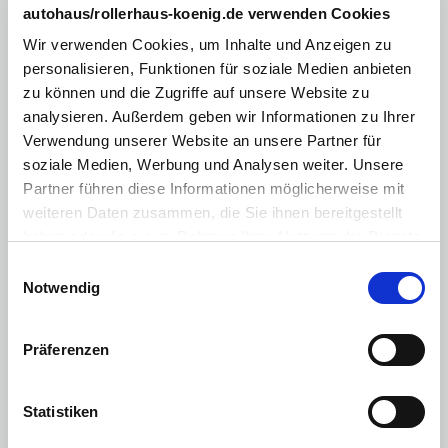
autohaus/rollerhaus-koenig.de verwenden Cookies
Lenkrad beheizbar
Wir verwenden Cookies, um Inhalte und Anzeigen zu
Sitzheizung Vordersitze
personalisieren, Funktionen für soziale Medien anbieten
Zentralverriegelung mit Fernbedienung
zu können und die Zugriffe auf unsere Website zu
analysieren. Außerdem geben wir Informationen zu Ihrer
Elektr. Fensterheber vorne/hinten
Verwendung unserer Website an unsere Partner für
Touchscreen
soziale Medien, Werbung und Analysen weiter. Unsere
Partner führen diese Informationen möglicherweise mit
Android Auto
weiteren Daten zusammen, die Sie ihnen bereitgestellt
Apple CarPlay
haben oder die sie im Rahmen Ihrer Nutzung der Dienste
gesammelt haben. Sie geben Einwilligung zu unseren
Licht
:
Einwilligungsauswahl
Cookies, wenn Sie unsere Webseite weiterhin nutzen.
Notwendig
Nebelscheinwerfer
Multimedia
:
Präferenzen
Bluetooth Freisprecheinrichtung
Radio/MP3
Statistiken
DAB+ Digital Radio