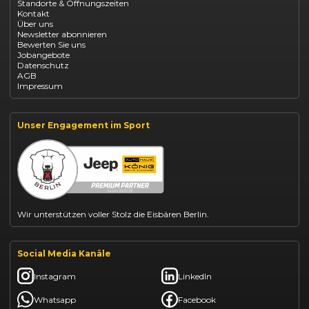
Standorte & Öffnungszeiten
Opel Mokka kaufen
Kontakt
Opel Grandland finanzieren
Über uns
Opel Vivaro Gewerbeleasing
Newsletter abonnieren
Fiat 500 finanzieren
Bewerten Sie uns
Fiat Panda leasen
Jobangebote
Dacia Duster finanzieren
Datenschutz
Dacia Sandero kaufen
AGB
Dacia Jogger leasen
Impressum
Jeep Compass leasen
Jeep Renegade finanzieren
Suzuki Vitara kaufen
Suzuki Swift finanzieren
Unser Engagement im Sport
BYD Dolphin finanzieren
Kia Ceed finanzieren
Kia Sportage leasen
Mazda CX-30 finanzieren
Citroën C3 leasen
Wir unterstützen voller Stolz die Eisbären Berlin.
Social Media Kanäle
Instagram
LinkedIn
Whatsapp
Facebook