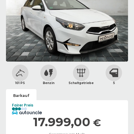
101 PS
Benzin
Schaltgetriebe
5
Barkauf
Fairer Preis
17.999,00
€