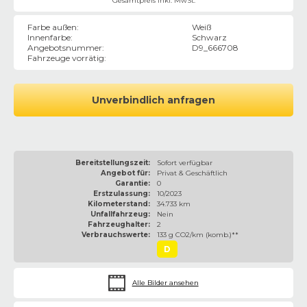
Gesamtpreis inkl. MwSt.
Farbe außen
:
Weiß
Innenfarbe
:
Schwarz
Angebotsnummer
:
D9_666708
Fahrzeuge vorrätig
:
Unverbindlich anfragen
Bereitstellungszeit:
Sofort verfügbar
Angebot für:
Privat & Geschäftlich
Garantie:
0
Erstzulassung:
10/2023
Kilometerstand:
34.733 km
Unfallfahrzeug:
Nein
Fahrzeughalter:
2
Verbrauchswerte:
133 g CO2/km (komb.)**
D
Alle Bilder ansehen