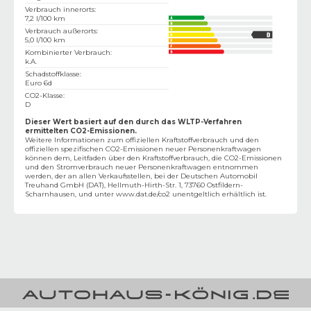
Verbrauch innerorts
:
7,2 l/100 km
Verbrauch außerorts
:
5,0 l/100 km
Kombinierter Verbrauch
:
k.A.
Schadstoffklasse
:
Euro 6d
CO2-Klasse
:
D
Dieser Wert basiert auf den durch das WLTP-Verfahren
ermittelten CO2-Emissionen.
Weitere Informationen zum offiziellen Kraftstoffverbrauch und den
offiziellen spezifischen CO2-Emissionen neuer Personenkraftwagen
können dem‚ Leitfaden über den Kraftstoffverbrauch, die CO2-Emissionen
und den Stromverbrauch neuer Personenkraftwagen entnommen
werden, der an allen Verkaufsstellen, bei der Deutschen Automobil
Treuhand GmbH (DAT), Hellmuth-Hirth-Str. 1, 73760 Ostfildern-
Scharnhausen, und unter
www.dat.de/co2
unentgeltlich erhältlich ist.