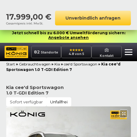
17.999,00
€
Unverbindlich anfragen
Gesamtpreis inkl. MwSt.
Jetzt schnell bis zu 6.000 € Umweltförderung sichern:
Angebote ansehen
82
Standorte
4.8 von 5
Kontakt
Start
»
Gebrauchtwagen
»
Kia
»
cee'd Sportswagon
»
Kia cee'd
Sportswagon 1.0 T-GDI Edition 7
Kia cee'd Sportswagon
1.0 T-GDI Edition 7
Sofort verfügbar
Unfallfrei