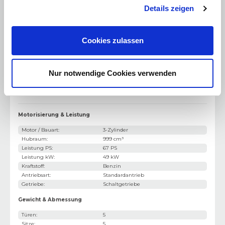
Bluetooth Freisprecheinrichtung
Details zeigen
USB Anschluss
DAB+ Digital Radio
Cookies zulassen
Sonstiges
:
LM-Felgen
Nur notwendige Cookies verwenden
Berganfahrhilfe
Motorisierung & Leistung
Motor / Bauart
:
3-Zylinder
Hubraum
:
999 cm³
Leistung PS
:
67 PS
Leistung kW
:
49 kW
Kraftstoff
:
Benzin
Antriebsart
:
Standardantrieb
Getriebe
:
Schaltgetriebe
Gewicht & Abmessung
Türen
:
5
Sitze
:
5