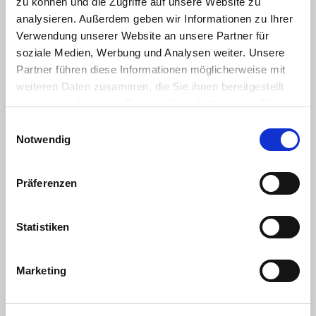
zu können und die Zugriffe auf unsere Website zu
Fahrersitz höhenverstellbar
analysieren. Außerdem geben wir Informationen zu Ihrer
Lederlenkrad
Verwendung unserer Website an unsere Partner für
Sitzheizung Vordersitze
soziale Medien, Werbung und Analysen weiter. Unsere
Partner führen diese Informationen möglicherweise mit
Zentralverriegelung mit Fernbedienung
weiteren Daten zusammen, die Sie ihnen bereitgestellt
Android Auto
haben oder die sie im Rahmen Ihrer Nutzung der Dienste
gesammelt haben. Sie geben Einwilligung zu unseren
Einwilligungsauswahl
Apple CarPlay
Cookies, wenn Sie unsere Webseite weiterhin nutzen.
Notwendig
Abstandswarner
Multimedia
:
Präferenzen
Radio/Tuner
Navigationssystem
Statistiken
Soundsystem
Marketing
AUX-In Anschluss
Freisprecheinrichtung