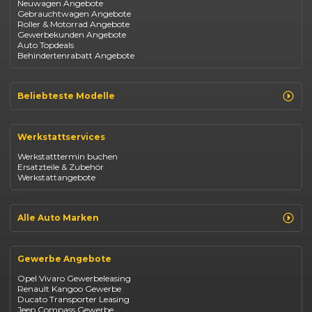
Neuwagen Angebote
Gebrauchtwagen Angebote
Roller & Motorrad Angebote
Gewerbekunden Angebote
Auto Topdeals
Behindertenrabatt Angebote
Beliebteste Modelle
Renault Clio
Renault Captur
Werkstattservices
Opel Corsa
Opel Astra
Werkstatttermin buchen
Fiat 500
Ersatzteile & Zubehör
Dacia Duster
Werkstattangebote
Dacia Sandero
Jeep Compass
Jeep Avenger
Jeep Renegade
Alle Auto Marken
Suzuki Vitara
Suzuki Swift
Renault
Kia Ceed
Opel
BYD Seal
Gewerbe Angebote
Fiat
Mazda CX-30
Dacia
Citroen C4
Opel Vivaro Gewerbeleasing
Jeep
Renault Kangoo Gewerbe
Suzuki
Ducato Transporter Leasing
BYD
Jeep Compass Gewerbe
Kia