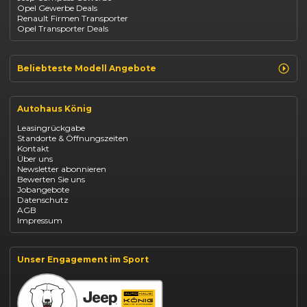
Opel Gewerbe Deals
Mazda
Renault Firmen Transporter
Citroën
Opel Transporter Deals
Abarth
Fiat Professional
Beliebteste Modell Angebote
Renault Clio finanzieren
Renault Arkana Leasing
Autohaus König
Renault Captur Leasing
Opel Corsa finanzieren
Leasingrückgabe
Opel Astra leasen
Standorte & Öffnungszeiten
Opel Mokka kaufen
Kontakt
Opel Grandland finanzieren
Über uns
Opel Vivaro Gewerbeleasing
Newsletter abonnieren
Fiat 500 finanzieren
Bewerten Sie uns
Fiat Panda leasen
Jobangebote
Dacia Duster finanzieren
Datenschutz
Dacia Sandero kaufen
AGB
Dacia Jogger leasen
Impressum
Jeep Compass leasen
Jeep Renegade finanzieren
Suzuki Vitara kaufen
Suzuki Swift finanzieren
Unser Engagement im Sport
BYD Dolphin finanzieren
Kia Ceed finanzieren
Kia Sportage leasen
Mazda CX-30 finanzieren
Citroën C3 leasen