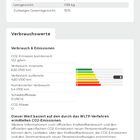
Leergewicht
:
1139 kg
Zulässiges Gesamtgewicht
:
1575
Verbrauchswerte
Verbrauch & Emissionen
CO2-Emission kombiniert
:
122 g/km
Verbrauch innerorts
:
6,50 l/100 km
Verbrauch außerorts
:
4,60 l/100 km
Kombinierter Verbrauch
:
5.4 l/100 km
Schadstoffklasse
:
EURO 6
CO2-Klasse
:
D
Dieser Wert basiert auf den durch das WLTP-Verfahren
ermittelten CO2-Emissionen.
Weitere Informationen zum offiziellen Kraftstoffverbrauch und den
offiziellen spezifischen CO2-Emissionen neuer Personenkraftwagen
können dem‚ Leitfaden über den Kraftstoffverbrauch, die CO2-Emissionen
und den Stromverbrauch neuer Personenkraftwagen entnommen