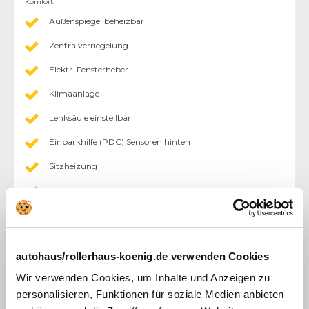
Komfort
:
Außenspiegel beheizbar
Zentralverriegelung
Elektr. Fensterheber
Klimaanlage
Lenksäule einstellbar
Einparkhilfe (PDC) Sensoren hinten
Sitzheizung
Rücksitzbank geteilt
Tempomat
abgedunkelte Scheiben im Fond
autohaus/rollerhaus-koenig.de verwenden Cookies
Außenspiegel abklappbar
Wir verwenden Cookies, um Inhalte und Anzeigen zu
Außenspiegel elektr.
personalisieren, Funktionen für soziale Medien anbieten