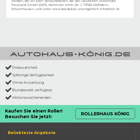
werden, der an allen Verkaufsstellen, bei der Deutschen Automobil
Treuhand GmbH (DAT), Hellmuth-Hirth-Str. 1, 73760 Ostfildern-
Scharnhausen, und unter
www.dat.de/co2
unentgeltlich erhältlich ist.
Preiswahrheit
Sofortige Verfügbarkeit
Ohne Anzahlung
Bundesweit verfügbar
Aktionswochenenden
Kaufen Sie einen Roller!
ROLLERHAUS KÖNIG
Besuchen Sie jetzt:
Beliebteste Angebote