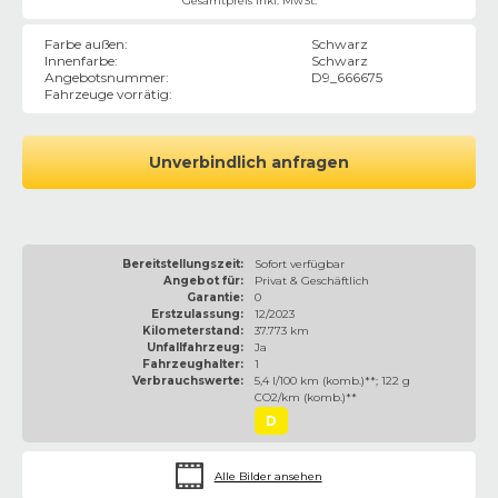
Gesamtpreis inkl. MwSt.
Farbe außen
:
Schwarz
Innenfarbe
:
Schwarz
Angebotsnummer
:
D9_666675
Fahrzeuge vorrätig
:
Unverbindlich anfragen
Bereitstellungszeit:
Sofort verfügbar
Angebot für:
Privat & Geschäftlich
Garantie:
0
Erstzulassung:
12/2023
Kilometerstand:
37.773 km
Unfallfahrzeug:
Ja
Fahrzeughalter:
1
Verbrauchswerte:
5,4 l/100 km (komb.)**; 122 g
CO2/km (komb.)**
D
Alle Bilder ansehen