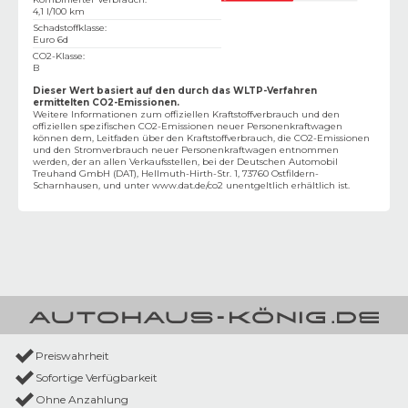
4,1 l/100 km
Schadstoffklasse
:
Euro 6d
CO2-Klasse
:
B
Dieser Wert basiert auf den durch das WLTP-Verfahren
ermittelten CO2-Emissionen.
Weitere Informationen zum offiziellen Kraftstoffverbrauch und den
offiziellen spezifischen CO2-Emissionen neuer Personenkraftwagen
können dem‚ Leitfaden über den Kraftstoffverbrauch, die CO2-Emissionen
und den Stromverbrauch neuer Personenkraftwagen entnommen
werden, der an allen Verkaufsstellen, bei der Deutschen Automobil
Treuhand GmbH (DAT), Hellmuth-Hirth-Str. 1, 73760 Ostfildern-
Scharnhausen, und unter
www.dat.de/co2
unentgeltlich erhältlich ist.
Preiswahrheit
Sofortige Verfügbarkeit
Ohne Anzahlung