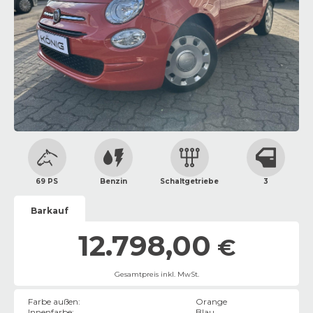
69 PS
Benzin
Schaltgetriebe
3
Barkauf
12.798,00
€
Gesamtpreis inkl. MwSt.
Farbe außen
:
Orange
Innenfarbe
:
Blau