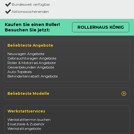
Bundesweit verfügbar
Aktionswochenenden
Kaufen Sie einen Roller!
ROLLERHAUS KÖNIG
Besuchen Sie jetzt:
Beliebteste Angebote
Neuwagen Angebote
Gebrauchtwagen Angebote
Roller & Motorrad Angebote
Gewerbekunden Angebote
Auto Topdeals
Behindertenrabatt Angebote
Beliebteste Modelle
Renault Clio
Renault Captur
Werkstattservices
Opel Corsa
Opel Astra
Werkstatttermin buchen
Fiat 500
Ersatzteile & Zubehör
Dacia Duster
Werkstattangebote
Dacia Sandero
Jeep Compass