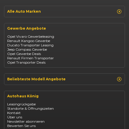
Jeep Avenger
Jeep Renegade
Alle Auto Marken
Suzuki Vitara
Suzuki Swift
Renault
Kia Ceed
Opel
BYD Seal
Gewerbe Angebote
Fiat
Mazda CX-30
Dacia
Citroen C4
Opel Vivaro Gewerbeleasing
Jeep
Renault Kangoo Gewerbe
Suzuki
Ducato Transporter Leasing
BYD
Jeep Compass Gewerbe
Kia
Opel Gewerbe Deals
Mazda
Renault Firmen Transporter
Citroën
Opel Transporter Deals
Abarth
Fiat Professional
Beliebteste Modell Angebote
Renault Clio finanzieren
Renault Arkana Leasing
Autohaus König
Renault Captur Leasing
Opel Corsa finanzieren
Leasingrückgabe
Opel Astra leasen
Standorte & Öffnungszeiten
Opel Mokka kaufen
Kontakt
Opel Grandland finanzieren
Über uns
Opel Vivaro Gewerbeleasing
Newsletter abonnieren
Fiat 500 finanzieren
Bewerten Sie uns
Fiat Panda leasen