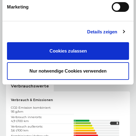
Hubraum
:
999 cm³
Marketing
Leistung PS
:
69 PS
Leistung kW
:
51 kW
Kraftstoff
:
Benzin
Antriebsart
:
Standardantrieb
Getriebe
:
Schaltgetriebe
Details zeigen
Gewicht & Abmessung
Türen
:
3
Cookies zulassen
Sitze
:
4
Leergewicht
:
1055 kg
Zulässiges Gesamtgewicht
:
1360
Nur notwendige Cookies verwenden
Verbrauchswerte
Verbrauch & Emissionen
CO2-Emission kombiniert
:
93 g/km
Verbrauch innerorts
:
4,9 l/100 km
Verbrauch außerorts
:
3,6 l/100 km
Kombinierter Verbrauch
: