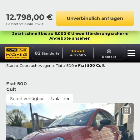
12.798,00
€
Unverbindlich anfragen
Gesamtpreis inkl. MwSt.
Jetzt schnell bis zu 6.000 € Umweltförderung sichern:
Angebote ansehen
82
Standorte
4.8 von 5
Kontakt
Start
»
Gebrauchtwagen
»
Fiat
»
500
»
Fiat 500 Cult
Fiat 500
Cult
Sofort verfügbar
Unfallfrei