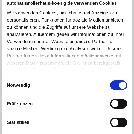
Lenksäule einstellbar
autohaus/rollerhaus-koenig.de verwenden Cookies
Wir verwenden Cookies, um Inhalte und Anzeigen zu
Multifunktionslenkrad
personalisieren, Funktionen für soziale Medien anbieten
Außenspiegel elektr.
zu können und die Zugriffe auf unsere Website zu
analysieren. Außerdem geben wir Informationen zu Ihrer
Zentralverriegelung mit Fernbedienung
Verwendung unserer Website an unsere Partner für
Multimedia
:
soziale Medien, Werbung und Analysen weiter. Unsere
Radio/Tuner
Partner führen diese Informationen möglicherweise mit
weiteren Daten zusammen, die Sie ihnen bereitgestellt
DAB+ Digital Radio
haben oder die sie im Rahmen Ihrer Nutzung der Dienste
Sonstiges
:
gesammelt haben. Sie geben Einwilligung zu unseren
Einwilligungsauswahl
Cookies, wenn Sie unsere Webseite weiterhin nutzen.
Stoßfänger in Wagenfarbe
Notwendig
Berganfahrhilfe
Präferenzen
Start-Stop-Automatik
Motorisierung & Leistung
Statistiken
Motor / Bauart
:
3-Zylinder