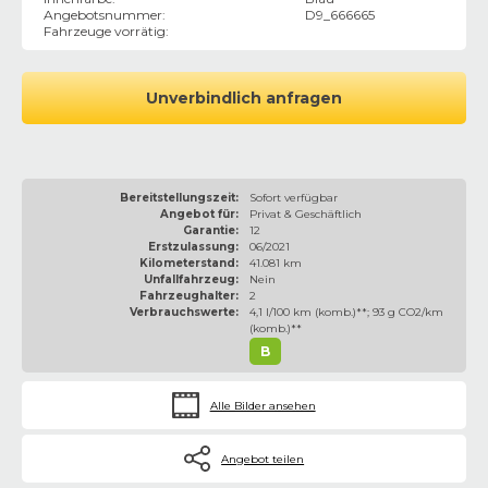
Angebotsnummer
:
D9_666665
Fahrzeuge vorrätig
:
Unverbindlich anfragen
Bereitstellungszeit:
Sofort verfügbar
Angebot für:
Privat & Geschäftlich
Garantie:
12
Erstzulassung:
06/2021
Kilometerstand:
41.081 km
Unfallfahrzeug:
Nein
Fahrzeughalter:
2
Verbrauchswerte:
4,1 l/100 km (komb.)**; 93 g CO2/km
(komb.)**
B
Alle Bilder ansehen
Angebot teilen