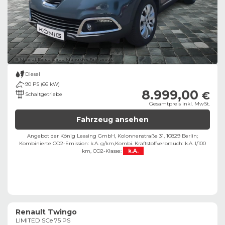
Bild zeigt Beispielabbildung des Fahrzeugs
Diesel
90 PS (66 kW)
8.999,00
€
Schaltgetriebe
Gesamtpreis inkl. MwSt.
Fahrzeug ansehen
Angebot der König Leasing GmbH, Kolonnenstraße 31, 10829 Berlin;
Kombinierte CO2-Emission: k.A. g/km,
Kombi. Kraftstoffverbrauch: k.A. l/100
km,
CO2-Klasse:
k.A.
Renault Twingo
LIMITED SCe 75 PS