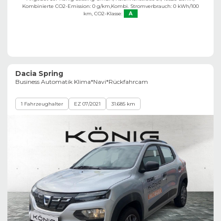
Kombinierte CO2-Emission: 0 g/km,
Kombi. Stromverbrauch: 0 kWh/100
km,
CO2-Klasse:
A
Dacia Spring
Business Automatik Klima*Navi*Rückfahrcam
1 Fahrzeughalter
EZ 07/2021
31.685 km