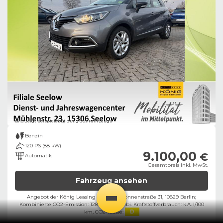
Bild zeigt Beispielabbildung des Fahrzeugs
Benzin
120 PS (88 kW)
9.100,00
€
Automatik
Gesamtpreis inkl. MwSt.
Fahrzeug ansehen
Angebot der König Leasing GmbH, Kolonnenstraße 31, 10829 Berlin;
Kombinierte CO2-Emission: 128 g/km,
Kombi. Kraftstoffverbrauch: k.A. l/100
km,
CO2-Klasse:
D