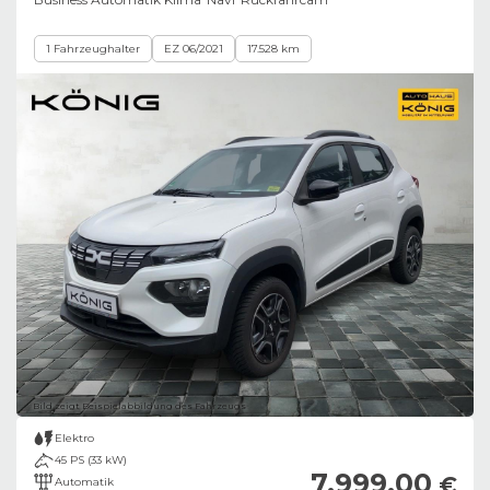
1 Fahrzeughalter
EZ 06/2021
17.528 km
Bild zeigt Beispielabbildung des Fahrzeugs
Elektro
45 PS (33 kW)
7.999,00
€
Automatik