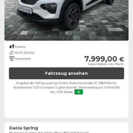
Bild zeigt Beispielabbildung des Fahrzeugs
Elektro
45 PS (33 kW)
7.999,00
€
Automatik
Gesamtpreis inkl. MwSt.
Fahrzeug ansehen
Angebot der König Leasing GmbH, Kolonnenstraße 31, 10829 Berlin;
Kombinierte CO2-Emission: 0 g/km,
Kombi. Stromverbrauch: 0 kWh/100
km,
CO2-Klasse:
A
Dacia Spring
Business Automatik Klima*Navi*Rückfahrcam