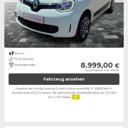
Bild zeigt Beispielabbildung des Fahrzeugs
Benzin
73 PS (54 kW)
8.999,00
€
Schaltgetriebe
Gesamtpreis inkl. MwSt.
Fahrzeug ansehen
Angebot der König Leasing GmbH, Kolonnenstraße 31, 10829 Berlin;
Kombinierte CO2-Emission: 102 g/km,
Kombi. Kraftstoffverbrauch: 5,3 l/100
km,
CO2-Klasse:
C