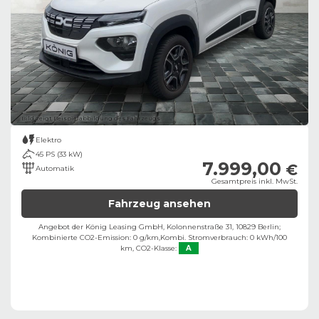
Bild zeigt Beispielabbildung des Fahrzeugs
Elektro
45 PS (33 kW)
7.999,00
€
Automatik
Gesamtpreis inkl. MwSt.
Fahrzeug ansehen
Angebot der König Leasing GmbH, Kolonnenstraße 31, 10829 Berlin;
Kombinierte CO2-Emission: 0 g/km,
Kombi. Stromverbrauch: 0 kWh/100
km,
CO2-Klasse:
A