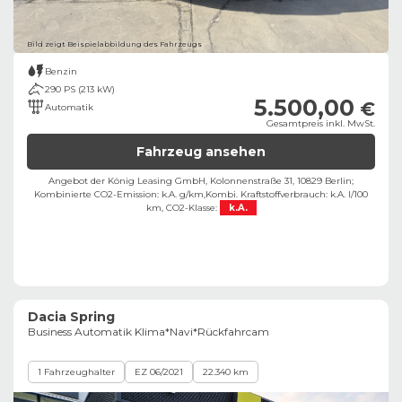
Bild zeigt Beispielabbildung des Fahrzeugs
Benzin
290 PS (213 kW)
5.500,00
€
Automatik
Gesamtpreis inkl. MwSt.
Fahrzeug ansehen
Angebot der König Leasing GmbH, Kolonnenstraße 31, 10829 Berlin;
Kombinierte CO2-Emission: k.A. g/km,
Kombi. Kraftstoffverbrauch: k.A. l/100
km,
CO2-Klasse:
k.A.
Dacia Spring
Business Automatik Klima*Navi*Rückfahrcam
1 Fahrzeughalter
EZ 06/2021
22.340 km