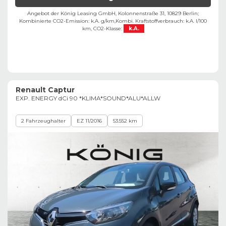
Angebot der König Leasing GmbH, Kolonnenstraße 31, 10829 Berlin;
Kombinierte CO2-Emission: k.A. g/km,
Kombi. Kraftstoffverbrauch: k.A. l/100
km,
CO2-Klasse:
k.A.
Renault Captur
EXP. ENERGY dCi 90 *KLIMA*SOUND*ALU*ALLW
2 Fahrzeughalter
EZ 11/2016
53.552 km