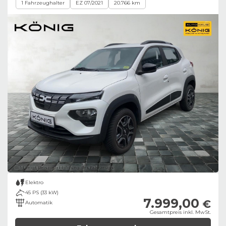
1 Fahrzeughalter
EZ 07/2021
20.766 km
Bild zeigt Beispielabbildung des Fahrzeugs
Elektro
45 PS (33 kW)
7.999,00
€
Automatik
Gesamtpreis inkl. MwSt.