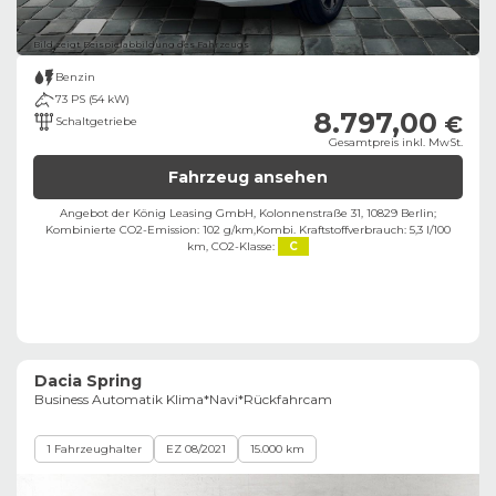
Bild zeigt Beispielabbildung des Fahrzeugs
Benzin
73 PS (54 kW)
8.797,00
€
Schaltgetriebe
Gesamtpreis inkl. MwSt.
Fahrzeug ansehen
Angebot der König Leasing GmbH, Kolonnenstraße 31, 10829 Berlin;
Kombinierte CO2-Emission: 102 g/km,
Kombi. Kraftstoffverbrauch: 5,3 l/100
km,
CO2-Klasse:
C
Dacia Spring
Business Automatik Klima*Navi*Rückfahrcam
1 Fahrzeughalter
EZ 08/2021
15.000 km