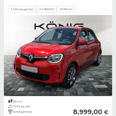
2 Fahrzeughalter
EZ 08/2020
23.780 km
Bild zeigt Beispielabbildung des Fahrzeugs
Benzin
73 PS (54 kW)
8.999,00
€
Schaltgetriebe