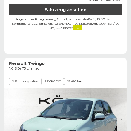
Gesamtpreis inkl. MwSt.
Fahrzeug ansehen
Angebot der König Leasing GmbH, Kolonnenstraße 31, 10829 Berlin;
Kombinierte CO2-Emission: 102 g/km,
Kombi. Kraftstoffverbrauch: 5,3 l/100
km,
CO2-Klasse:
C
Renault Twingo
1.0 SCe 75 Limited
2 Fahrzeughalter
EZ 08/2020
23.490 km