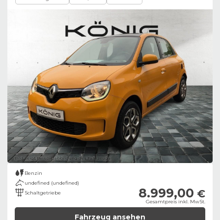
Bild zeigt Beispielabbildung des Fahrzeugs
Benzin
undefined (undefined)
8.999,00
€
Schaltgetriebe
Gesamtpreis inkl. MwSt.
Fahrzeug ansehen