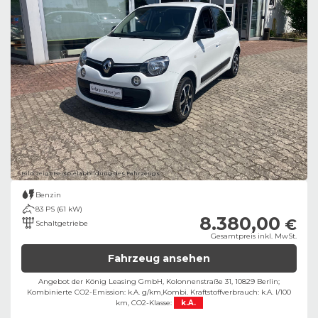
Bild zeigt Beispielabbildung des Fahrzeugs
Benzin
83 PS (61 kW)
8.380,00
€
Schaltgetriebe
Gesamtpreis inkl. MwSt.
Fahrzeug ansehen
Angebot der König Leasing GmbH, Kolonnenstraße 31, 10829 Berlin;
Kombinierte CO2-Emission: k.A. g/km,
Kombi. Kraftstoffverbrauch: k.A. l/100
km,
CO2-Klasse:
k.A.