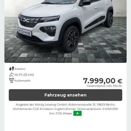
Bild zeigt Beispielabbildung des Fahrzeugs
Elektro
45 PS (33 kW)
7.999,00
€
Automatik
Gesamtpreis inkl. MwSt.
Fahrzeug ansehen
Angebot der König Leasing GmbH, Kolonnenstraße 31, 10829 Berlin;
Kombinierte CO2-Emission: 0 g/km,
Kombi. Stromverbrauch: 0 kWh/100
km,
CO2-Klasse:
A