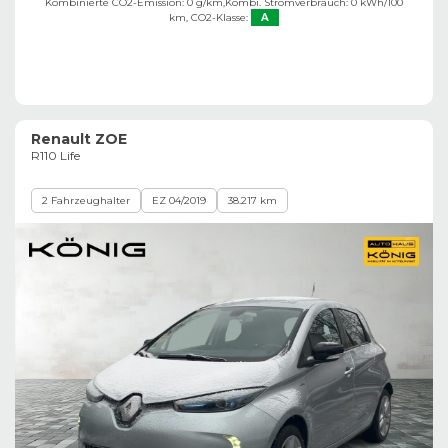
Kombinierte CO2-Emission: 0 g/km,
Kombi. Stromverbrauch: 0 kWh/100
km,
CO2-Klasse:
A
Renault ZOE
R110 Life
2 Fahrzeughalter
EZ 04/2019
38.217 km