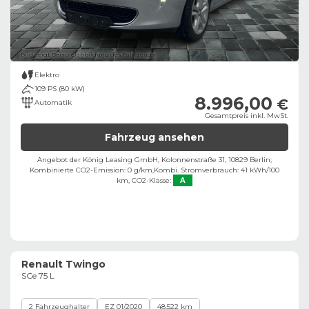
Bild zeigt Beispielabbildung des Fahrzeugs
Elektro
109 PS (80 kW)
8.996,00
€
Automatik
Gesamtpreis inkl. MwSt.
Fahrzeug ansehen
Angebot der König Leasing GmbH, Kolonnenstraße 31, 10829 Berlin;
Kombinierte CO2-Emission: 0 g/km,
Kombi. Stromverbrauch: 41 kWh/100
km,
CO2-Klasse:
A
Renault Twingo
SCe 75 L
2 Fahrzeughalter
EZ 01/2020
48.522 km