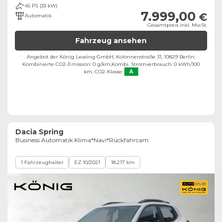
45 PS (33 kW)
7.999,00
€
Automatik
Gesamtpreis inkl. MwSt.
Fahrzeug ansehen
Angebot der König Leasing GmbH, Kolonnenstraße 31, 10829 Berlin;
Kombinierte CO2-Emission: 0 g/km,
Kombi. Stromverbrauch: 0 kWh/100
km,
CO2-Klasse:
A
Dacia Spring
Business Automatik Klima*Navi*Rückfahrcam
1 Fahrzeughalter
EZ 10/2021
18.217 km