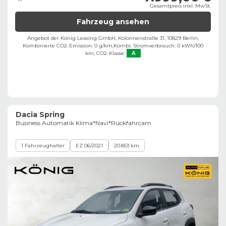
Gesamtpreis inkl. MwSt.
Fahrzeug ansehen
Angebot der König Leasing GmbH, Kolonnenstraße 31, 10829 Berlin;
Kombinierte CO2-Emission: 0 g/km,
Kombi. Stromverbrauch: 0 kWh/100
km,
CO2-Klasse:
A
Dacia Spring
Business Automatik Klima*Navi*Rückfahrcam
1 Fahrzeughalter
EZ 06/2021
20.853 km