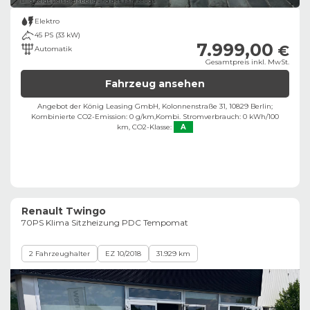
Bild zeigt Beispielabbildung des Fahrzeugs
Elektro
45 PS (33 kW)
7.999,00
€
Automatik
Gesamtpreis inkl. MwSt.
Fahrzeug ansehen
Angebot der König Leasing GmbH, Kolonnenstraße 31, 10829 Berlin;
Kombinierte CO2-Emission: 0 g/km,
Kombi. Stromverbrauch: 0 kWh/100
km,
CO2-Klasse:
A
Renault Twingo
70PS Klima Sitzheizung PDC Tempomat
2 Fahrzeughalter
EZ 10/2018
31.929 km