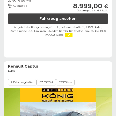
90 PS (66 kW)
8.999,00
€
Automatik
Gesamtpreis inkl. MwSt.
Fahrzeug ansehen
Angebot der König Leasing GmbH, Kolonnenstraße 31, 10829 Berlin;
Kombinierte CO2-Emission: 135 g/km,
Kombi. Kraftstoffverbrauch: k.A. l/100
km,
CO2-Klasse:
D
Renault Captur
Luxe
2 Fahrzeughalter
EZ 03/2014
99.303 km