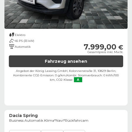
Bild zeigt Beispielabbildung des Fahrzeugs
Elektro
45 PS (33 kW)
7.999,00
€
Automatik
Gesamtpreis inkl. MwSt.
Fahrzeug ansehen
Angebot der König Leasing GmbH, Kolonnenstraße 31, 10829 Berlin;
Kombinierte CO2-Emission: 0 g/km,
Kombi. Stromverbrauch: 0 kWh/100
km,
CO2-Klasse:
A
Dacia Spring
Business Automatik Klima*Navi*Rückfahrcam