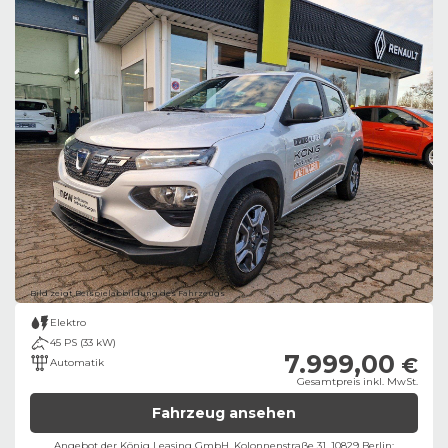
Bild zeigt Beispielabbildung des Fahrzeugs
Elektro
45 PS (33 kW)
7.999,00
€
Automatik
Gesamtpreis inkl. MwSt.
Fahrzeug ansehen
Angebot der König Leasing GmbH, Kolonnenstraße 31, 10829 Berlin;