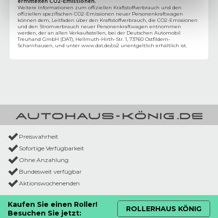
ermittelten CO2-Emissionen.
Weitere Informationen zum offiziellen Kraftstoffverbrauch und den
offiziellen spezifischen CO2-Emissionen neuer Personenkraftwagen
können dem‚ Leitfaden über den Kraftstoffverbrauch, die CO2-Emissionen
und den Stromverbrauch neuer Personenkraftwagen entnommen
werden, der an allen Verkaufsstellen, bei der Deutschen Automobil
Treuhand GmbH (DAT), Hellmuth-Hirth-Str. 1, 73760 Ostfildern-
Scharnhausen, und unter
www.dat.de/co2
unentgeltlich erhältlich ist.
Preiswahrheit
Sofortige Verfügbarkeit
Ohne Anzahlung
Bundesweit verfügbar
Aktionswochenenden
Kaufen Sie einen Roller!
ROLLERHAUS KÖNIG
Besuchen Sie jetzt: