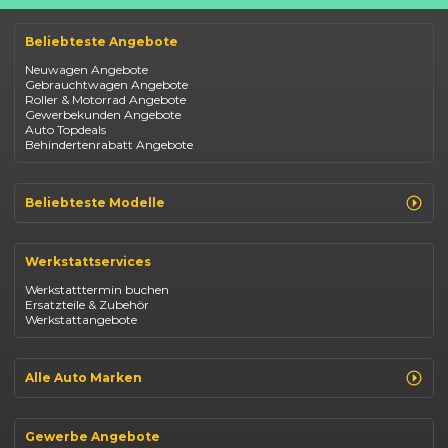
Beliebteste Angebote
Neuwagen Angebote
Gebrauchtwagen Angebote
Roller & Motorrad Angebote
Gewerbekunden Angebote
Auto Topdeals
Behindertenrabatt Angebote
Beliebteste Modelle
Renault Clio
Renault Captur
Werkstattservices
Opel Corsa
Opel Astra
Werkstatttermin buchen
Fiat 500
Ersatzteile & Zubehör
Dacia Duster
Werkstattangebote
Dacia Sandero
Jeep Compass
Jeep Avenger
Jeep Renegade
Alle Auto Marken
Suzuki Vitara
Suzuki Swift
Renault
Kia Ceed
Opel
BYD Seal
Gewerbe Angebote
Fiat
Mazda CX-30