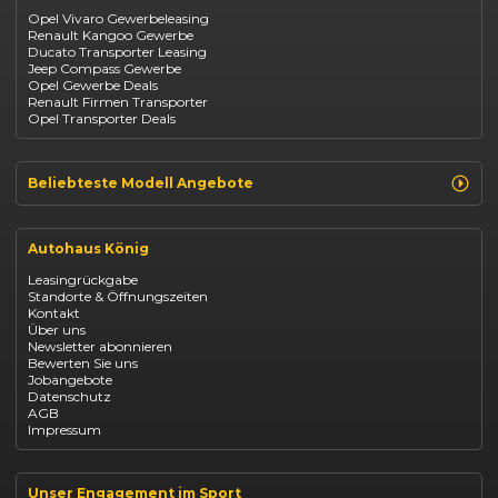
Dacia
Citroen C4
Opel Vivaro Gewerbeleasing
Jeep
Renault Kangoo Gewerbe
Suzuki
Ducato Transporter Leasing
BYD
Jeep Compass Gewerbe
Kia
Opel Gewerbe Deals
Mazda
Renault Firmen Transporter
Citroën
Opel Transporter Deals
Abarth
Fiat Professional
Beliebteste Modell Angebote
Renault Clio finanzieren
Renault Arkana Leasing
Autohaus König
Renault Captur Leasing
Opel Corsa finanzieren
Leasingrückgabe
Opel Astra leasen
Standorte & Öffnungszeiten
Opel Mokka kaufen
Kontakt
Opel Grandland finanzieren
Über uns
Opel Vivaro Gewerbeleasing
Newsletter abonnieren
Fiat 500 finanzieren
Bewerten Sie uns
Fiat Panda leasen
Jobangebote
Dacia Duster finanzieren
Datenschutz
Dacia Sandero kaufen
AGB
Dacia Jogger leasen
Impressum
Jeep Compass leasen
Jeep Renegade finanzieren
Suzuki Vitara kaufen
Suzuki Swift finanzieren
Unser Engagement im Sport