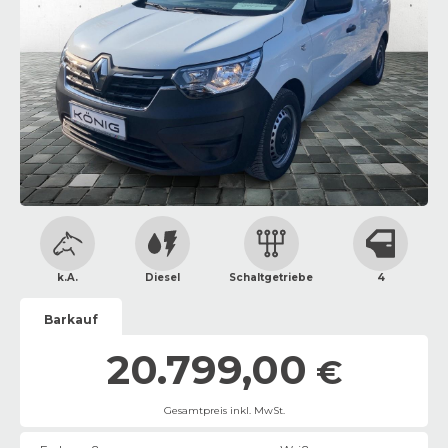
k.A.
Diesel
Schaltgetriebe
4
Barkauf
20.799,00
€
Gesamtpreis inkl. MwSt.