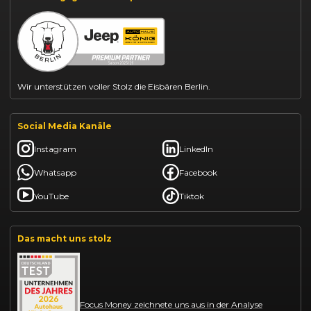
BYD Dolphin finanzieren
Kia Ceed finanzieren
Kia Sportage leasen
Mazda CX-30 finanzieren
Citroën C3 leasen
Wir unterstützen voller Stolz die Eisbären Berlin.
Social Media Kanäle
Instagram
LinkedIn
Whatsapp
Facebook
YouTube
Tiktok
Das macht uns stolz
Focus Money zeichnete uns aus in der Analyse