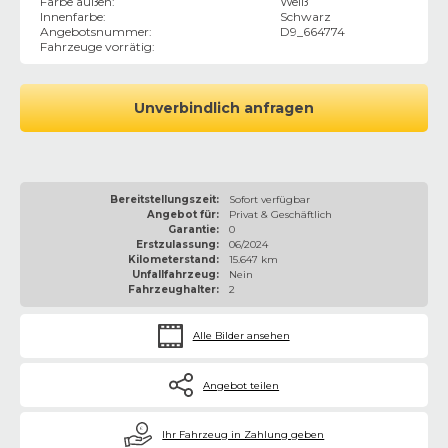
Farbe außen
:
Weiß
Innenfarbe
:
Schwarz
Angebotsnummer
:
D9_664774
Fahrzeuge vorrätig
:
Unverbindlich anfragen
Bereitstellungszeit:
Sofort verfügbar
Angebot für:
Privat & Geschäftlich
Garantie:
0
Erstzulassung:
06/2024
Kilometerstand:
15.647 km
Unfallfahrzeug:
Nein
Fahrzeughalter:
2
Alle Bilder ansehen
Angebot teilen
€
Ihr Fahrzeug in Zahlung geben