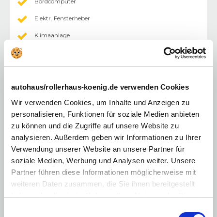
Bordcomputer
Elektr. Fensterheber
Klimaanlage
Multifunktionslenkrad
Einparkhilfe (PDC) Sensoren hinten
Zentralverriegelung mit Fernbedienung
autohaus/rollerhaus-koenig.de verwenden Cookies
Wir verwenden Cookies, um Inhalte und Anzeigen zu
Multimedia
:
personalisieren, Funktionen für soziale Medien anbieten
Bluetooth Freisprecheinrichtung
zu können und die Zugriffe auf unsere Website zu
Radio/MP3
analysieren. Außerdem geben wir Informationen zu Ihrer
Verwendung unserer Website an unsere Partner für
soziale Medien, Werbung und Analysen weiter. Unsere
Motorisierung & Leistung
Partner führen diese Informationen möglicherweise mit
Motor / Bauart
:
0-Zylinder
weiteren Daten zusammen, die Sie ihnen bereitgestellt
Hubraum
:
NaN cm³
Kraftstoff
:
Diesel
haben oder die sie im Rahmen Ihrer Nutzung der Dienste
Antriebsart
:
Standardantrieb
gesammelt haben. Sie geben Einwilligung zu unseren
Getriebe
:
Schaltgetriebe
Einwilligungsauswahl