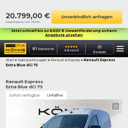
20.799,00
€
Unverbindlich anfragen
Gesamtpreis inkl. MwSt.
Jetzt schnell bis zu 6.000 € Umweltförderung sichern:
Angebote ansehen
81
Standorte
4.8 von 5
Kontakt
Start
»
Gebrauchtwagen
»
Renault
»
Express
»
Renault Express
Extra Blue dCi 75
Renault Express
Extra Blue dCi 75
Sofort verfügbar
Unfallfrei