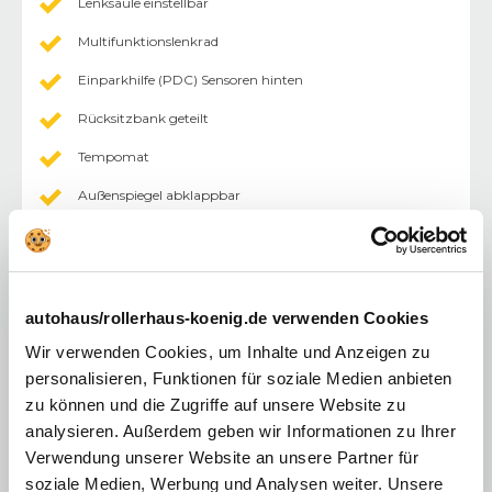
Lenksäule einstellbar
Multifunktionslenkrad
Einparkhilfe (PDC) Sensoren hinten
Rücksitzbank geteilt
Tempomat
Außenspiegel abklappbar
Außenspiegel elektr.
Durchlademoeglichkeit
Fahrersitz höhenverstellbar
autohaus/rollerhaus-koenig.de verwenden Cookies
Innenraumfilter
Wir verwenden Cookies, um Inhalte und Anzeigen zu
personalisieren, Funktionen für soziale Medien anbieten
keyless-Go
zu können und die Zugriffe auf unsere Website zu
Lederlenkrad
analysieren. Außerdem geben wir Informationen zu Ihrer
Verwendung unserer Website an unsere Partner für
Mittelarmlehne
soziale Medien, Werbung und Analysen weiter. Unsere