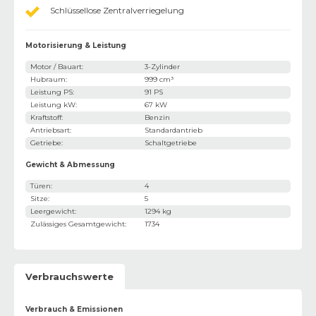
Schlüssellose Zentralverriegelung
Motorisierung & Leistung
Motor / Bauart
:
3-Zylinder
Hubraum
:
999 cm³
Leistung PS
:
91 PS
Leistung kW
:
67 kW
Kraftstoff
:
Benzin
Antriebsart
:
Standardantrieb
Getriebe
:
Schaltgetriebe
Gewicht & Abmessung
Türen
:
4
Sitze
:
5
Leergewicht
:
1294 kg
Zulässiges Gesamtgewicht
:
1734
Verbrauchswerte
Verbrauch & Emissionen