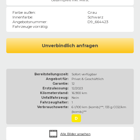
Gesamtpreis inkl. MwSt.
Farbe außen
:
Grau
Innenfarbe
:
Schwarz
Angebotsnummer
:
D9_664423
Fahrzeuge vorrätig
:
Unverbindlich anfragen
Bereitstellungszeit:
Sofort verfügbar
Angebot für:
Privat & Geschäftlich
Garantie:
12
Erstzulassung:
12/2023
Kilometerstand:
16.900 km
Unfallfahrzeug:
Nein
Fahrzeughalter:
1
Verbrauchswerte:
6 l/100 km (komb.)**; 133 g CO2/km
(komb.)**
D
Alle Bilder ansehen