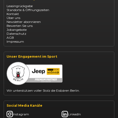
Opel Corsa finanzieren
Leasingrückgabe
Opel Astra leasen
Standorte & Öffnungszeiten
Opel Mokka kaufen
Kontakt
Opel Grandland finanzieren
Über uns
Opel Vivaro Gewerbeleasing
Newsletter abonnieren
Fiat 500 finanzieren
Bewerten Sie uns
Fiat Panda leasen
Jobangebote
Dacia Duster finanzieren
Datenschutz
Dacia Sandero kaufen
AGB
Dacia Jogger leasen
Impressum
Jeep Compass leasen
Jeep Renegade finanzieren
Suzuki Vitara kaufen
Suzuki Swift finanzieren
Unser Engagement im Sport
BYD Dolphin finanzieren
Kia Ceed finanzieren
Kia Sportage leasen
Mazda CX-30 finanzieren
Citroën C3 leasen
Wir unterstützen voller Stolz die Eisbären Berlin.
Social Media Kanäle
Instagram
LinkedIn