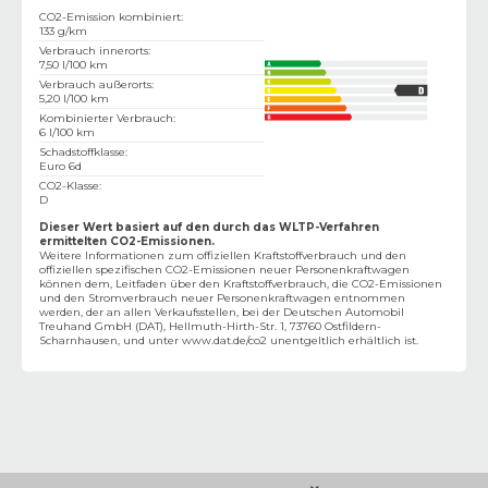
CO2-Emission kombiniert
:
133 g/km
Verbrauch innerorts
:
7,50 l/100 km
Verbrauch außerorts
:
5,20 l/100 km
Kombinierter Verbrauch
:
6 l/100 km
Schadstoffklasse
:
Euro 6d
CO2-Klasse
:
D
Dieser Wert basiert auf den durch das WLTP-Verfahren
ermittelten CO2-Emissionen.
Weitere Informationen zum offiziellen Kraftstoffverbrauch und den
offiziellen spezifischen CO2-Emissionen neuer Personenkraftwagen
können dem‚ Leitfaden über den Kraftstoffverbrauch, die CO2-Emissionen
und den Stromverbrauch neuer Personenkraftwagen entnommen
werden, der an allen Verkaufsstellen, bei der Deutschen Automobil
Treuhand GmbH (DAT), Hellmuth-Hirth-Str. 1, 73760 Ostfildern-
Scharnhausen, und unter
www.dat.de/co2
unentgeltlich erhältlich ist.