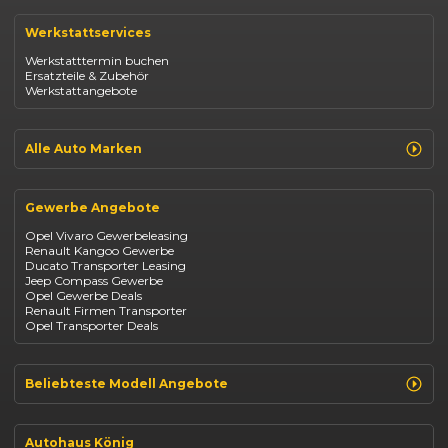
Renault Clio
Renault Captur
Werkstattservices
Opel Corsa
Opel Astra
Werkstatttermin buchen
Fiat 500
Ersatzteile & Zubehör
Dacia Duster
Werkstattangebote
Dacia Sandero
Jeep Compass
Jeep Avenger
Jeep Renegade
Alle Auto Marken
Suzuki Vitara
Suzuki Swift
Renault
Kia Ceed
Opel
BYD Seal
Gewerbe Angebote
Fiat
Mazda CX-30
Dacia
Citroen C4
Opel Vivaro Gewerbeleasing
Jeep
Renault Kangoo Gewerbe
Suzuki
Ducato Transporter Leasing
BYD
Jeep Compass Gewerbe
Kia
Opel Gewerbe Deals
Mazda
Renault Firmen Transporter
Citroën
Opel Transporter Deals
Abarth
Fiat Professional
Beliebteste Modell Angebote
Renault Clio finanzieren
Renault Arkana Leasing
Autohaus König
Renault Captur Leasing