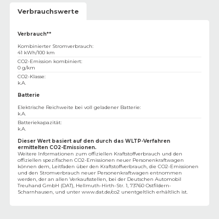
Verbrauchswerte
Verbrauch**
Kombinierter Stromverbrauch
:
41 kWh/100 km
CO2-Emission kombiniert
:
0 g/km
CO2-Klasse
:
k.A.
Batterie
Elektrische Reichweite bei voll geladener Batterie
:
k.A.
Batteriekapazität
:
k.A.
Dieser Wert basiert auf den durch das WLTP-Verfahren
ermittelten CO2-Emissionen.
Weitere Informationen zum offiziellen Kraftstoffverbrauch und den
offiziellen spezifischen CO2-Emissionen neuer Personenkraftwagen
können dem‚ Leitfaden über den Kraftstoffverbrauch, die CO2-Emissionen
und den Stromverbrauch neuer Personenkraftwagen entnommen
werden, der an allen Verkaufsstellen, bei der Deutschen Automobil
Treuhand GmbH (DAT), Hellmuth-Hirth-Str. 1, 73760 Ostfildern-
Scharnhausen, und unter
www.dat.de/co2
unentgeltlich erhältlich ist.