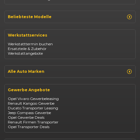
Beliebteste Modelle
Renault Clio
Renault Captur
Werkstattservices
Opel Corsa
Opel Astra
Werkstatttermin buchen
Fiat 500
Ersatzteile & Zubehör
Dacia Duster
Werkstattangebote
Dacia Sandero
Jeep Compass
Jeep Avenger
Jeep Renegade
Alle Auto Marken
Suzuki Vitara
Suzuki Swift
Renault
Kia Ceed
Opel
BYD Seal
Gewerbe Angebote
Fiat
Mazda CX-30
Dacia
Citroen C4
Opel Vivaro Gewerbeleasing
Jeep
Renault Kangoo Gewerbe
Suzuki
Ducato Transporter Leasing
BYD
Jeep Compass Gewerbe
Kia
Opel Gewerbe Deals
Mazda
Renault Firmen Transporter
Citroën
Opel Transporter Deals
Abarth
Fiat Professional