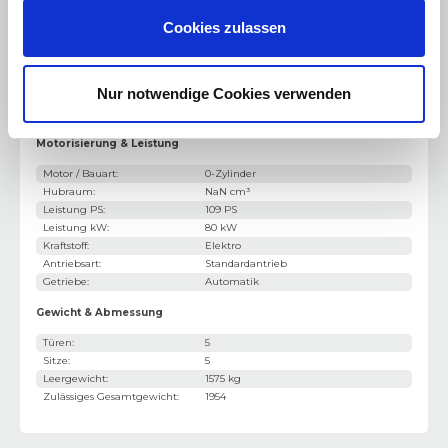
USB Anschluss
Cookies zulassen
Radio/MP3
Nur notwendige Cookies verwenden
DAB+ Digital Radio
Motorisierung & Leistung
Motor / Bauart
:
0-Zylinder
Hubraum
:
NaN cm³
Leistung PS
:
109 PS
Leistung kW
:
80 kW
Kraftstoff
:
Elektro
Antriebsart
:
Standardantrieb
Getriebe
:
Automatik
Gewicht & Abmessung
Türen
:
5
Sitze
:
5
Leergewicht
:
1575 kg
Zulässiges Gesamtgewicht
:
1954