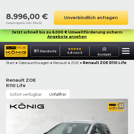
8.996,00
€
Unverbindlich anfragen
Gesamtpreis inkl. MwSt.
Jetzt schnell bis zu 6.000 € Umweltförderung sichern:
Angebote ansehen
81
Standorte
4.8 von 5
Kontakt
Start
»
Gebrauchtwagen
»
Renault
»
ZOE
»
Renault ZOE R110 Life
Renault ZOE
R110 Life
Sofort verfügbar
Unfallfrei