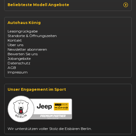
Beliebteste Modell Angebote
Renault Clio finanzieren
Renault Arkana Leasing
Autohaus König
Renault Captur Leasing
Opel Corsa finanzieren
Leasingrückgabe
Opel Astra leasen
Standorte & Öffnungszeiten
Opel Mokka kaufen
Kontakt
Opel Grandland finanzieren
Über uns
Opel Vivaro Gewerbeleasing
Newsletter abonnieren
Fiat 500 finanzieren
Bewerten Sie uns
Fiat Panda leasen
Jobangebote
Dacia Duster finanzieren
Datenschutz
Dacia Sandero kaufen
AGB
Dacia Jogger leasen
Impressum
Jeep Compass leasen
Jeep Renegade finanzieren
Suzuki Vitara kaufen
Suzuki Swift finanzieren
Unser Engagement im Sport
BYD Dolphin finanzieren
Kia Ceed finanzieren
Kia Sportage leasen
Mazda CX-30 finanzieren
Citroën C3 leasen
Wir unterstützen voller Stolz die Eisbären Berlin.