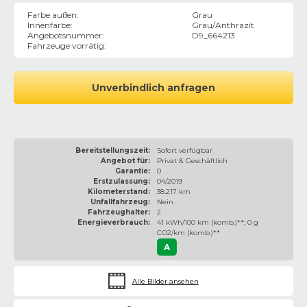
Farbe außen
:
Grau
Innenfarbe
:
Grau/Anthrazit
Angebotsnummer
:
D9_664213
Fahrzeuge vorrätig
:
Unverbindlich anfragen
Bereitstellungszeit:
Sofort verfügbar
Angebot für:
Privat & Geschäftlich
Garantie:
0
Erstzulassung:
04/2019
Kilometerstand:
38.217 km
Unfallfahrzeug:
Nein
Fahrzeughalter:
2
Energieverbrauch:
41 kWh/100 km (komb.)**; 0 g
CO2/km (komb.)**
A
Alle Bilder ansehen