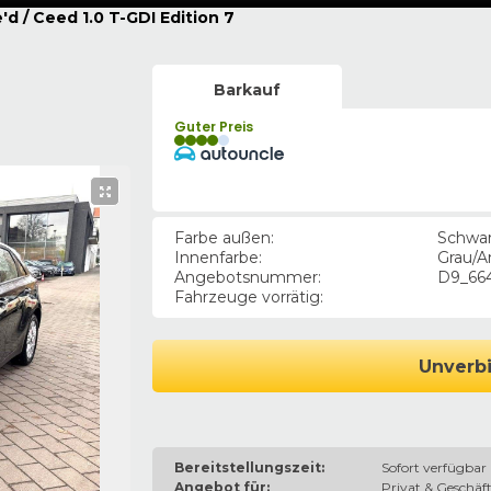
'd / Ceed 1.0 T-GDI Edition 7
Barkauf
Guter Preis
Farbe außen
:
Schwa
Innenfarbe
:
Grau/A
Angebotsnummer
:
D9_66
Fahrzeuge vorrätig
:
Unverbi
Bereitstellungszeit:
Sofort verfügbar
Angebot für:
Privat & Geschäft