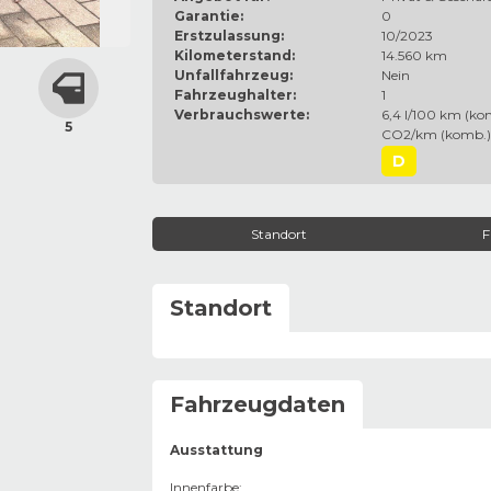
Garantie:
0
Erstzulassung:
10/2023
Kilometerstand:
14.560 km
Unfallfahrzeug:
Nein
Fahrzeughalter:
1
Verbrauchswerte:
6,4 l/100 km (kom
5
CO2/km (komb.)
D
Standort
F
Standort
Fahrzeugdaten
Ausstattung
Innenfarbe
: