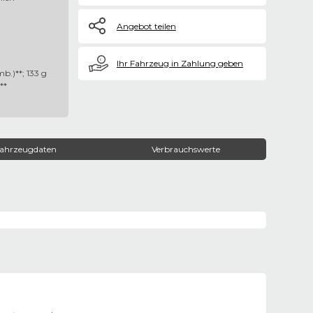
Angebot teilen
€
Ihr Fahrzeug in Zahlung geben
b.)**; 133 g
**
ahrzeugdaten
Verbrauchswerte