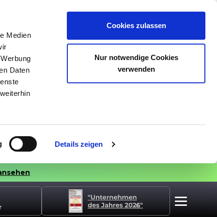
Cookies zulassen
le Medien
ir
Nur notwendige Cookies
, Werbung
verwenden
ren Daten
ienste
weiterhin
g
Details zeigen
ansehen
r