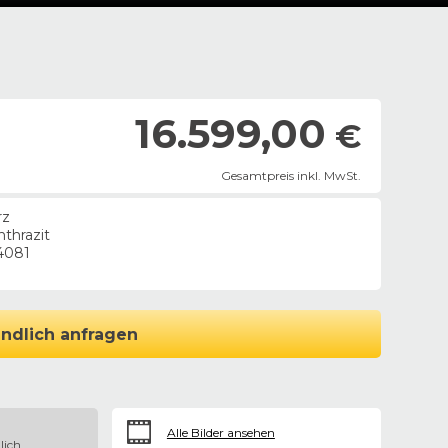
16.599,00
€
Gesamtpreis inkl. MwSt.
rz
nthrazit
4081
ndlich anfragen
Alle Bilder ansehen
lich