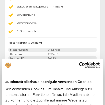
elektr. Stabilitätsprogramm (ESP)
Servolenkung
Wegfahrsperre
3. Bremsleuchte
Motorisierung & Leistung
Motor / Bauart
:
0-Zylinder
Hubraum
:
1332 cm³
Leistung PS
:
140 PS
Leistung kW
:
103 kW
Kraftstoff
:
Benzin
Antriebsart
:
Standardantrieb
Getriebe
:
Schaltgetriebe
autohaus/rollerhaus-koenig.de verwenden Cookies
Gewicht & Abmessung
Wir verwenden Cookies, um Inhalte und Anzeigen zu
Türen
:
5
Sitze
:
5
personalisieren, Funktionen für soziale Medien anbieten
Leergewicht
:
0 kg
zu können und die Zugriffe auf unsere Website zu
Zulässiges Gesamtgewicht
:
k.A.