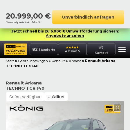
20.999,00
€
Unverbindlich anfragen
Gesamtpreis inkl. MwSt.
Jetzt schnell bis zu 6.000 € Umweltförderung sichern:
Angebote ansehen
82
Standorte
4.8 von 5
Kontakt
Start
»
Gebrauchtwagen
»
Renault
»
Arkana
»
Renault Arkana
TECHNO TCe 140
Renault Arkana
TECHNO TCe 140
Sofort verfügbar
Unfallfrei