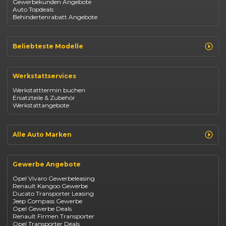
Gewerbekunden Angebote
Auto Topdeals
Behindertenrabatt Angebote
Beliebteste Modelle
Renault Clio
Renault Captur
Werkstattservices
Opel Corsa
Opel Astra
Werkstatttermin buchen
Fiat 500
Ersatzteile & Zubehör
Dacia Duster
Werkstattangebote
Dacia Sandero
Jeep Compass
Jeep Avenger
Jeep Renegade
Alle Auto Marken
Suzuki Vitara
Suzuki Swift
Renault
Kia Ceed
Opel
BYD Seal
Gewerbe Angebote
Fiat
Mazda CX-30
Dacia
Citroen C4
Opel Vivaro Gewerbeleasing
Jeep
Renault Kangoo Gewerbe
Suzuki
Ducato Transporter Leasing
BYD
Jeep Compass Gewerbe
Kia
Opel Gewerbe Deals
Mazda
Renault Firmen Transporter
Citroën
Opel Transporter Deals
Abarth