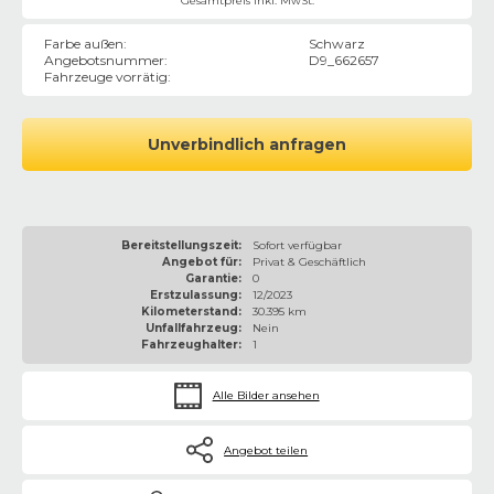
Gesamtpreis inkl. MwSt.
Farbe außen
:
Schwarz
Angebotsnummer
:
D9_662657
Fahrzeuge vorrätig
:
Unverbindlich anfragen
Bereitstellungszeit:
Sofort verfügbar
Angebot für:
Privat & Geschäftlich
Garantie:
0
Erstzulassung:
12/2023
Kilometerstand:
30.395 km
Unfallfahrzeug:
Nein
Fahrzeughalter:
1
Alle Bilder ansehen
Angebot teilen