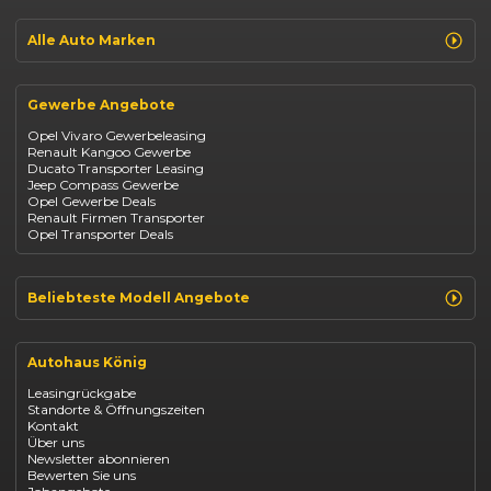
Jeep Avenger
Jeep Renegade
Alle Auto Marken
Suzuki Vitara
Suzuki Swift
Renault
Kia Ceed
Opel
BYD Seal
Gewerbe Angebote
Fiat
Mazda CX-30
Dacia
Citroen C4
Opel Vivaro Gewerbeleasing
Jeep
Renault Kangoo Gewerbe
Suzuki
Ducato Transporter Leasing
BYD
Jeep Compass Gewerbe
Kia
Opel Gewerbe Deals
Mazda
Renault Firmen Transporter
Citroën
Opel Transporter Deals
Abarth
Fiat Professional
Beliebteste Modell Angebote
Renault Clio finanzieren
Renault Arkana Leasing
Autohaus König
Renault Captur Leasing
Opel Corsa finanzieren
Leasingrückgabe
Opel Astra leasen
Standorte & Öffnungszeiten
Opel Mokka kaufen
Kontakt
Opel Grandland finanzieren
Über uns
Opel Vivaro Gewerbeleasing
Newsletter abonnieren
Fiat 500 finanzieren
Bewerten Sie uns
Fiat Panda leasen