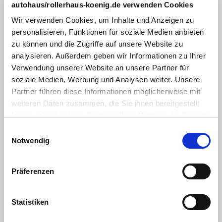
Lederlenkrad
autohaus/rollerhaus-koenig.de verwenden Cookies
Lenkrad beheizbar
Wir verwenden Cookies, um Inhalte und Anzeigen zu
personalisieren, Funktionen für soziale Medien anbieten
Multimediasystem
zu können und die Zugriffe auf unsere Website zu
Sitzheizung Vordersitze
analysieren. Außerdem geben wir Informationen zu Ihrer
Verwendung unserer Website an unsere Partner für
Zentralverriegelung mit Fernbedienung
soziale Medien, Werbung und Analysen weiter. Unsere
Elektr. Fensterheber vorne/hinten
Partner führen diese Informationen möglicherweise mit
weiteren Daten zusammen, die Sie ihnen bereitgestellt
Touchscreen
haben oder die sie im Rahmen Ihrer Nutzung der Dienste
Volldigitales Kombiinstrument
gesammelt haben. Sie geben Einwilligung zu unseren
Einwilligungsauswahl
Cookies, wenn Sie unsere Webseite weiterhin nutzen.
Notwendig
Android Auto
Apple CarPlay
Präferenzen
Licht
:
LED-Scheinwerfer
Statistiken
Ambiente Licht