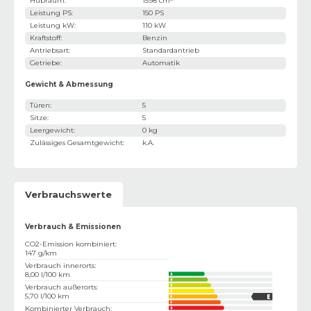
Hubraum
:
1598 cm³
Leistung PS
:
150 PS
Leistung kW
:
110 kW
Kraftstoff
:
Benzin
Antriebsart
:
Standardantrieb
Getriebe
:
Automatik
Gewicht & Abmessung
Türen
:
5
Sitze
:
5
Leergewicht
:
0 kg
Zulässiges Gesamtgewicht
:
k.A.
Verbrauchswerte
Verbrauch & Emissionen
CO2-Emission kombiniert
:
147 g/km
Verbrauch innerorts
:
8,00 l/100 km
Verbrauch außerorts
:
5,70 l/100 km
Kombinierter Verbrauch
: