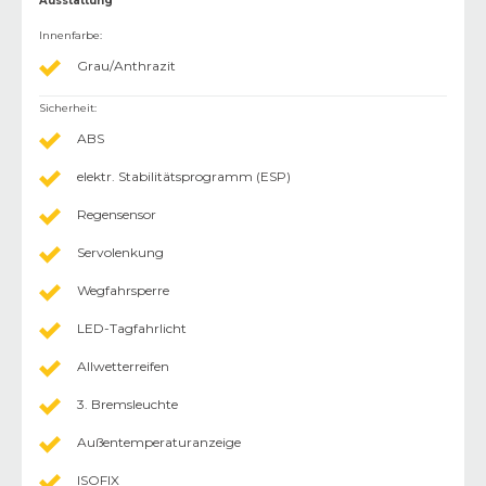
Ausstattung
Innenfarbe
:
Grau/Anthrazit
Sicherheit
:
ABS
elektr. Stabilitätsprogramm (ESP)
Regensensor
Servolenkung
Wegfahrsperre
LED-Tagfahrlicht
Allwetterreifen
3. Bremsleuchte
Außentemperaturanzeige
ISOFIX