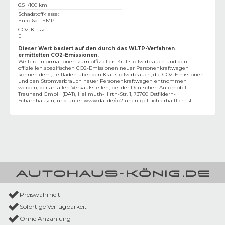
6.5 l/100 km
Schadstoffklasse
:
Euro 6d-TEMP
CO2-Klasse
:
E
Dieser Wert basiert auf den durch das WLTP-Verfahren
ermittelten CO2-Emissionen.
Weitere Informationen zum offiziellen Kraftstoffverbrauch und den
offiziellen spezifischen CO2-Emissionen neuer Personenkraftwagen
können dem‚ Leitfaden über den Kraftstoffverbrauch, die CO2-Emissionen
und den Stromverbrauch neuer Personenkraftwagen entnommen
werden, der an allen Verkaufsstellen, bei der Deutschen Automobil
Treuhand GmbH (DAT), Hellmuth-Hirth-Str. 1, 73760 Ostfildern-
Scharnhausen, und unter
www.dat.de/co2
unentgeltlich erhältlich ist.
Preiswahrheit
Sofortige Verfügbarkeit
Ohne Anzahlung