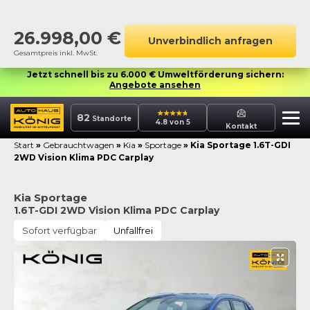
26.998,00
€
Unverbindlich anfragen
Gesamtpreis inkl. MwSt.
Jetzt schnell bis zu 6.000 € Umweltförderung sichern:
Angebote ansehen
82
Standorte
4.8 von 5
Kontakt
Start
»
Gebrauchtwagen
»
Kia
»
Sportage
»
Kia Sportage 1.6T-GDI
2WD Vision Klima PDC Carplay
Kia Sportage
1.6T-GDI 2WD Vision Klima PDC Carplay
Sofort verfügbar
Unfallfrei