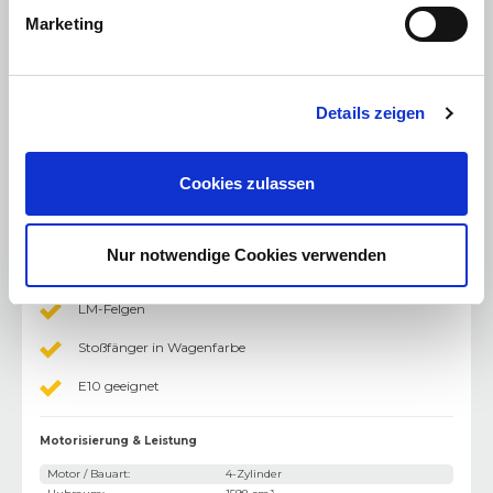
Multimedia
:
Marketing
Navigationssystem
Freisprecheinrichtung
Details zeigen
Bluetooth Freisprecheinrichtung
USB Anschluss
Cookies zulassen
Radio/MP3
DAB+ Digital Radio
Nur notwendige Cookies verwenden
Sonstiges
:
LM-Felgen
Stoßfänger in Wagenfarbe
E10 geeignet
Motorisierung & Leistung
Motor / Bauart
:
4-Zylinder