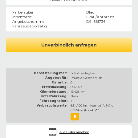
Gesamtpreis inkl. MwSt.
Farbe außen
:
Blau
Innenfarbe
:
Grau/Anthrazit
Angebotsnummer
:
D9_661736
Fahrzeuge vorrätig
:
Unverbindlich anfragen
Bereitstellungszeit:
Sofort verfügbar
Angebot für:
Privat & Geschäftlich
Garantie:
0
Erstzulassung:
05/2023
Kilometerstand:
16.425 km
Unfallfahrzeug:
Nein
Fahrzeughalter:
1
Verbrauchswerte:
6,5 l/100 km (komb.)**; 147 g
CO2/km (komb.)**
E
Alle Bilder ansehen