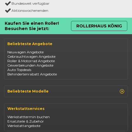
Bundesweit verfügbar
Aktionswochenenden
Kaufen Sie einen Roller!
ROLLERHAUS KÖNIG
Besuchen Sie jetzt:
Beliebteste Angebote
Neuwagen Angebote
Gebrauchtwagen Angebote
Roller & Motorrad Angebote
Gewerbekunden Angebote
Auto Topdeals
Behindertenrabatt Angebote
Beliebteste Modelle
Renault Clio
Renault Captur
Werkstattservices
Opel Corsa
Opel Astra
Werkstatttermin buchen
Fiat 500
Ersatzteile & Zubehör
Dacia Duster
Werkstattangebote
Dacia Sandero
Jeep Compass