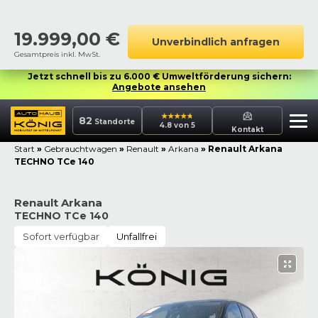
19.999,00
€
Unverbindlich anfragen
Gesamtpreis inkl. MwSt.
Jetzt schnell bis zu 6.000 € Umweltförderung sichern:
Angebote ansehen
82
Standorte
4.8 von 5
Kontakt
Start
»
Gebrauchtwagen
»
Renault
»
Arkana
»
Renault Arkana
TECHNO TCe 140
Renault Arkana
TECHNO TCe 140
Sofort verfügbar
Unfallfrei