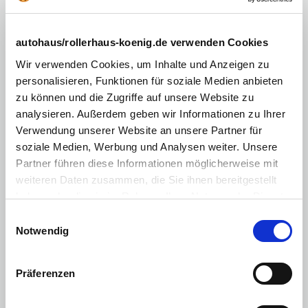
Tempomat
abgedunkelte Scheiben im Fond
autohaus/rollerhaus-koenig.de verwenden Cookies
Außenspiegel abklappbar
Wir verwenden Cookies, um Inhalte und Anzeigen zu
Außenspiegel elektr.
personalisieren, Funktionen für soziale Medien anbieten
zu können und die Zugriffe auf unsere Website zu
Fahrersitz höhenverstellbar
analysieren. Außerdem geben wir Informationen zu Ihrer
Multimediasystem
Verwendung unserer Website an unsere Partner für
soziale Medien, Werbung und Analysen weiter. Unsere
Vordersitze höhenverstellbar
Partner führen diese Informationen möglicherweise mit
Touchscreen
weiteren Daten zusammen, die Sie ihnen bereitgestellt
Induktionsladen für Smartphones
haben oder die sie im Rahmen Ihrer Nutzung der Dienste
gesammelt haben. Sie geben Einwilligung zu unseren
Einwilligungsauswahl
Volldigitales Kombiinstrument
Cookies, wenn Sie unsere Webseite weiterhin nutzen.
Notwendig
Android Auto
Apple CarPlay
Präferenzen
Abstandswarner