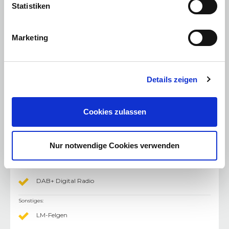
Statistiken
Licht
:
LED-Scheinwerfer
Marketing
Ambiente Licht
Licht - LED-Scheinwerfer
Multimedia
:
Details zeigen
Radio/Tuner
AUX-In Anschluss
Cookies zulassen
Freisprecheinrichtung
Nur notwendige Cookies verwenden
Bluetooth Freisprecheinrichtung
USB Anschluss
DAB+ Digital Radio
Sonstiges
:
LM-Felgen