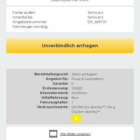
Gesamtpreis inkl. MwSt.
Farbe außen
:
Schwarz
Innenfarbe
:
Schwarz
Angebotsnummer
:
D9_661701
Fahrzeuge vorrätig
:
Unverbindlich anfragen
Bereitstellungszeit:
Sofort verfügbar
Angebot für:
Privat & Geschäftlich
Garantie:
0
Erstzulassung:
11/2023
Kilometerstand:
40.419 km
Unfallfahrzeug:
Nein
Fahrzeughalter:
1
Verbrauchswerte:
5,9 l/100 km (komb.)**; 124 g
CO2/km (komb.)**
D
Alle Bilder ansehen