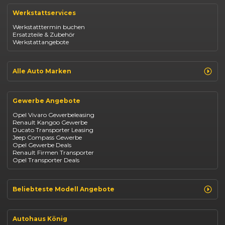
Renault Captur
Werkstattservices
Opel Corsa
Opel Astra
Werkstatttermin buchen
Fiat 500
Ersatzteile & Zubehör
Dacia Duster
Werkstattangebote
Dacia Sandero
Jeep Compass
Jeep Avenger
Jeep Renegade
Alle Auto Marken
Suzuki Vitara
Suzuki Swift
Renault
Kia Ceed
Opel
BYD Seal
Gewerbe Angebote
Fiat
Mazda CX-30
Dacia
Citroen C4
Opel Vivaro Gewerbeleasing
Jeep
Renault Kangoo Gewerbe
Suzuki
Ducato Transporter Leasing
BYD
Jeep Compass Gewerbe
Kia
Opel Gewerbe Deals
Mazda
Renault Firmen Transporter
Citroën
Opel Transporter Deals
Abarth
Fiat Professional
Beliebteste Modell Angebote
Renault Clio finanzieren
Renault Arkana Leasing
Autohaus König
Renault Captur Leasing