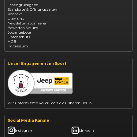
Opel Corsa finanzieren
Leasingrückgabe
Opel Astra leasen
Standorte & Öffnungszeiten
Opel Mokka kaufen
Kontakt
Opel Grandland finanzieren
Über uns
Opel Vivaro Gewerbeleasing
Newsletter abonnieren
Fiat 500 finanzieren
Bewerten Sie uns
Fiat Panda leasen
Jobangebote
Dacia Duster finanzieren
Datenschutz
Dacia Sandero kaufen
AGB
Dacia Jogger leasen
Impressum
Jeep Compass leasen
Jeep Renegade finanzieren
Suzuki Vitara kaufen
Suzuki Swift finanzieren
Unser Engagement im Sport
BYD Dolphin finanzieren
Kia Ceed finanzieren
Kia Sportage leasen
Mazda CX-30 finanzieren
Citroën C3 leasen
Wir unterstützen voller Stolz die Eisbären Berlin.
Social Media Kanäle
Instagram
LinkedIn