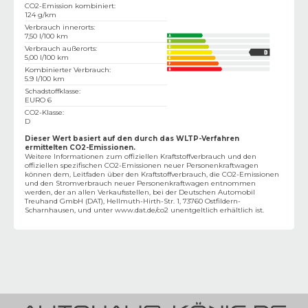
CO2-Emission kombiniert
:
124 g/km
Verbrauch innerorts
:
7,50 l/100 km
Verbrauch außerorts
:
5,00 l/100 km
Kombinierter Verbrauch
:
5.9 l/100 km
Schadstoffklasse
:
EURO 6
CO2-Klasse
:
D
Dieser Wert basiert auf den durch das WLTP-Verfahren
ermittelten CO2-Emissionen.
Weitere Informationen zum offiziellen Kraftstoffverbrauch und den
offiziellen spezifischen CO2-Emissionen neuer Personenkraftwagen
können dem‚ Leitfaden über den Kraftstoffverbrauch, die CO2-Emissionen
und den Stromverbrauch neuer Personenkraftwagen entnommen
werden, der an allen Verkaufsstellen, bei der Deutschen Automobil
Treuhand GmbH (DAT), Hellmuth-Hirth-Str. 1, 73760 Ostfildern-
Scharnhausen, und unter
www.dat.de/co2
unentgeltlich erhältlich ist.