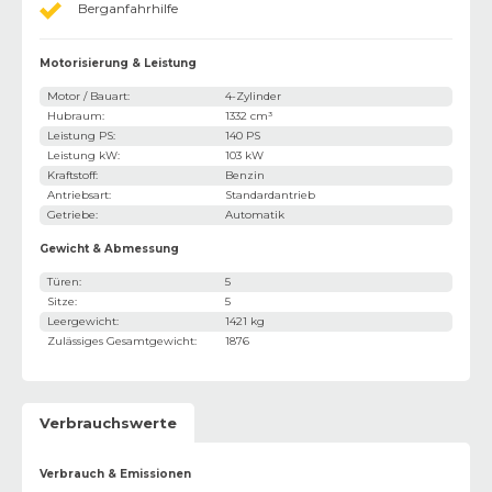
Berganfahrhilfe
Motorisierung & Leistung
Motor / Bauart
:
4-Zylinder
Hubraum
:
1332 cm³
Leistung PS
:
140 PS
Leistung kW
:
103 kW
Kraftstoff
:
Benzin
Antriebsart
:
Standardantrieb
Getriebe
:
Automatik
Gewicht & Abmessung
Türen
:
5
Sitze
:
5
Leergewicht
:
1421 kg
Zulässiges Gesamtgewicht
:
1876
Verbrauchswerte
Verbrauch & Emissionen