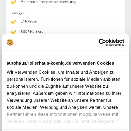
Bluetooth Freisprecheinrichtung
Sonstiges
:
LM-Felgen
360° Kamera
Komfort
:
Lederlenkrad
Klimaautomatik 3 Zonen
autohaus/rollerhaus-koenig.de verwenden Cookies
Induktionsladen für Smartphones
Wir verwenden Cookies, um Inhalte und Anzeigen zu
personalisieren, Funktionen für soziale Medien anbieten
Android Auto
zu können und die Zugriffe auf unsere Website zu
Apple CarPlay
analysieren. Außerdem geben wir Informationen zu Ihrer
Verwendung unserer Website an unsere Partner für
Motorisierung & Leistung
soziale Medien, Werbung und Analysen weiter. Unsere
Partner führen diese Informationen möglicherweise mit
Motor / Bauart
:
4-Zylinder
Hubraum
:
1598 cm³
weiteren Daten zusammen, die Sie ihnen bereitgestellt
Leistung PS
:
180 PS
haben oder die sie im Rahmen Ihrer Nutzung der Dienste