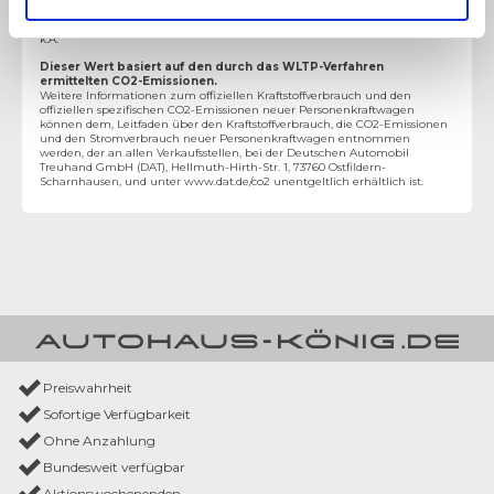
EURO 6
CO2-Klasse
:
k.A.
Dieser Wert basiert auf den durch das WLTP-Verfahren
ermittelten CO2-Emissionen.
Weitere Informationen zum offiziellen Kraftstoffverbrauch und den
offiziellen spezifischen CO2-Emissionen neuer Personenkraftwagen
können dem‚ Leitfaden über den Kraftstoffverbrauch, die CO2-Emissionen
und den Stromverbrauch neuer Personenkraftwagen entnommen
werden, der an allen Verkaufsstellen, bei der Deutschen Automobil
Treuhand GmbH (DAT), Hellmuth-Hirth-Str. 1, 73760 Ostfildern-
Scharnhausen, und unter
www.dat.de/co2
unentgeltlich erhältlich ist.
Preiswahrheit
Sofortige Verfügbarkeit
Ohne Anzahlung
Bundesweit verfügbar
Aktionswochenenden