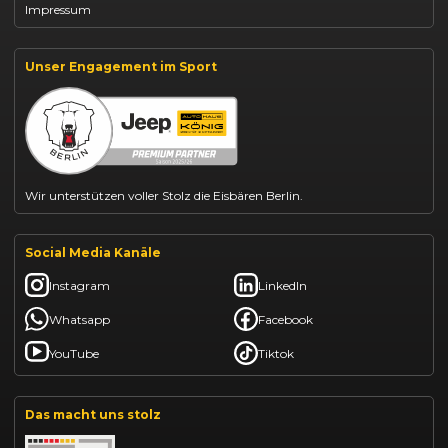
Impressum
Jeep Compass leasen
Jeep Renegade finanzieren
Suzuki Vitara kaufen
Suzuki Swift finanzieren
Unser Engagement im Sport
BYD Dolphin finanzieren
Kia Ceed finanzieren
Kia Sportage leasen
Mazda CX-30 finanzieren
Citroën C3 leasen
Wir unterstützen voller Stolz die Eisbären Berlin.
Social Media Kanäle
Instagram
LinkedIn
Whatsapp
Facebook
YouTube
Tiktok
Das macht uns stolz