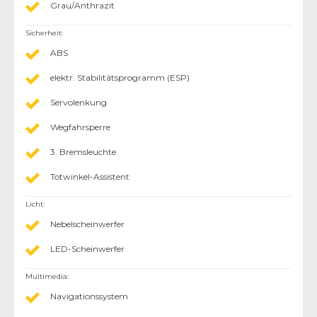
Grau/Anthrazit
Sicherheit
:
ABS
elektr. Stabilitätsprogramm (ESP)
Servolenkung
Wegfahrsperre
3. Bremsleuchte
Totwinkel-Assistent
Licht
:
Nebelscheinwerfer
LED-Scheinwerfer
Multimedia
:
Navigationssystem