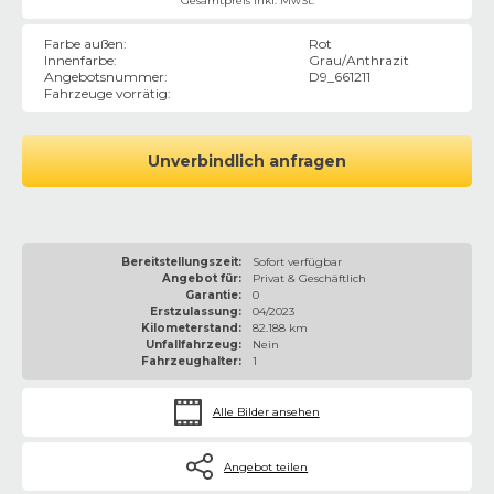
Gesamtpreis inkl. MwSt.
Farbe außen
:
Rot
Innenfarbe
:
Grau/Anthrazit
Angebotsnummer
:
D9_661211
Fahrzeuge vorrätig
:
Unverbindlich anfragen
Bereitstellungszeit:
Sofort verfügbar
Angebot für:
Privat & Geschäftlich
Garantie:
0
Erstzulassung:
04/2023
Kilometerstand:
82.188 km
Unfallfahrzeug:
Nein
Fahrzeughalter:
1
Alle Bilder ansehen
Angebot teilen