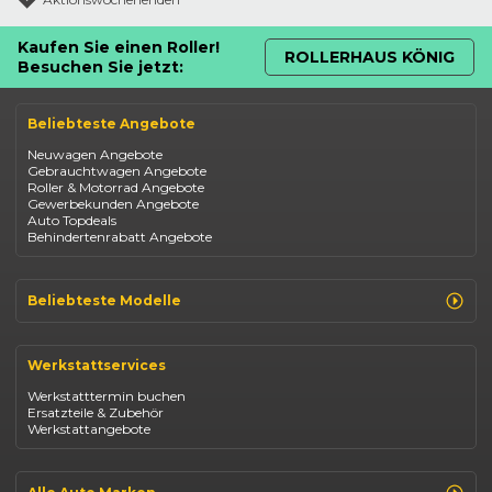
Kaufen Sie einen Roller!
ROLLERHAUS KÖNIG
Besuchen Sie jetzt:
Beliebteste Angebote
Neuwagen Angebote
Gebrauchtwagen Angebote
Roller & Motorrad Angebote
Gewerbekunden Angebote
Auto Topdeals
Behindertenrabatt Angebote
Beliebteste Modelle
Renault Clio
Renault Captur
Werkstattservices
Opel Corsa
Opel Astra
Werkstatttermin buchen
Fiat 500
Ersatzteile & Zubehör
Dacia Duster
Werkstattangebote
Dacia Sandero
Jeep Compass
Jeep Avenger
Jeep Renegade