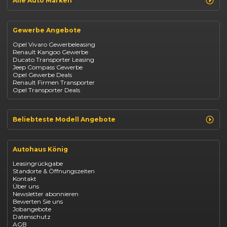
Alle Auto Marken
Suzuki Vitara
Suzuki Swift
Renault
Kia Ceed
Opel
BYD Seal
Gewerbe Angebote
Fiat
Mazda CX-30
Dacia
Citroen C4
Opel Vivaro Gewerbeleasing
Jeep
Renault Kangoo Gewerbe
Suzuki
Ducato Transporter Leasing
BYD
Jeep Compass Gewerbe
Kia
Opel Gewerbe Deals
Mazda
Renault Firmen Transporter
Citroën
Opel Transporter Deals
Abarth
Fiat Professional
Beliebteste Modell Angebote
Renault Clio finanzieren
Renault Arkana Leasing
Autohaus König
Renault Captur Leasing
Opel Corsa finanzieren
Leasingrückgabe
Opel Astra leasen
Standorte & Öffnungszeiten
Opel Mokka kaufen
Kontakt
Opel Grandland finanzieren
Über uns
Opel Vivaro Gewerbeleasing
Newsletter abonnieren
Fiat 500 finanzieren
Bewerten Sie uns
Fiat Panda leasen
Jobangebote
Dacia Duster finanzieren
Datenschutz
Dacia Sandero kaufen
AGB
Dacia Jogger leasen