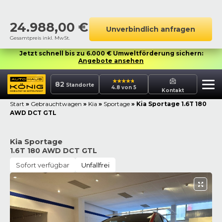
24.988,00
€
Unverbindlich anfragen
Gesamtpreis inkl. MwSt.
Jetzt schnell bis zu 6.000 € Umweltförderung sichern:
Angebote ansehen
82
Standorte
4.8 von 5
Kontakt
Start
»
Gebrauchtwagen
»
Kia
»
Sportage
»
Kia Sportage 1.6T 180
AWD DCT GTL
Kia Sportage
1.6T 180 AWD DCT GTL
Sofort verfügbar
Unfallfrei