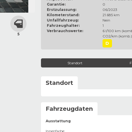
Garantie:
0
Erstzulassung:
06/2023
Kilometerstand:
21.685 km
Unfallfahrzeug:
Nein
Fahrzeughalter:
1
Verbrauchswerte:
6 l/100 km (komb.
5
CO2/km (komb.)
D
Standort
F
Standort
Fahrzeugdaten
Ausstattung
Innenfarbe
: