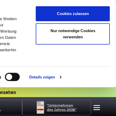
Cookies zulassen
le Medien
ir
Nur notwendige Cookies
, Werbung
verwenden
ren Daten
ienste
weiterhin
g
Details zeigen
ansehen
r