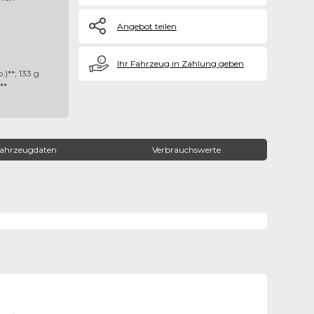
Angebot teilen
€
Ihr Fahrzeug in Zahlung geben
)**; 133 g
**
ahrzeugdaten
Verbrauchswerte