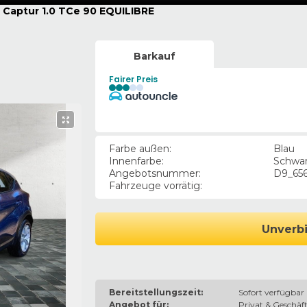
 Captur 1.0 TCe 90 EQUILIBRE
Barkauf
Fairer Preis
Farbe außen
:
Blau
Innenfarbe
:
Schwa
Angebotsnummer
:
D9_65
Fahrzeuge vorrätig
:
Unverbi
Bereitstellungszeit:
Sofort verfügbar
Angebot für:
Privat & Geschäft