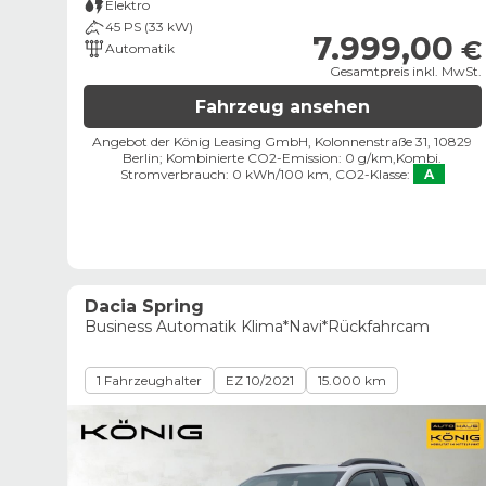
Elektro
45 PS (33 kW)
7.999,00
€
Automatik
Gesamtpreis inkl. MwSt.
Fahrzeug ansehen
Angebot der König Leasing GmbH, Kolonnenstraße 31, 10829
Berlin;
Kombinierte CO2-Emission: 0 g/km,
Kombi.
Stromverbrauch: 0 kWh/100 km,
CO2-Klasse:
A
Dacia Spring
Business Automatik Klima*Navi*Rückfahrcam
1 Fahrzeughalter
EZ 10/2021
15.000 km