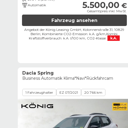
5.500,00
€
Automatik
Gesamtpreis inkl. MwSt.
Fahrzeug ansehen
Angebot der König Leasing GmbH, Kolonnenstraße 31, 10829
Berlin;
Kombinierte CO2-Emission: k.A. g/km,
Kombi.
Kraftstoffverbrauch: k.A. l/100 km,
CO2-Klasse:
k.A.
Dacia Spring
Business Automatik Klima*Navi*Rückfahrcam
1 Fahrzeughalter
EZ 07/2021
20.766 km