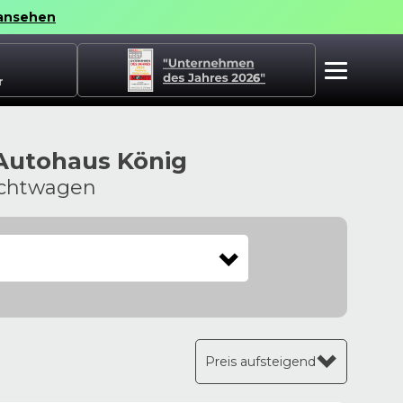
ansehen
r
 Autohaus König
uchtwagen
Preis aufsteigend