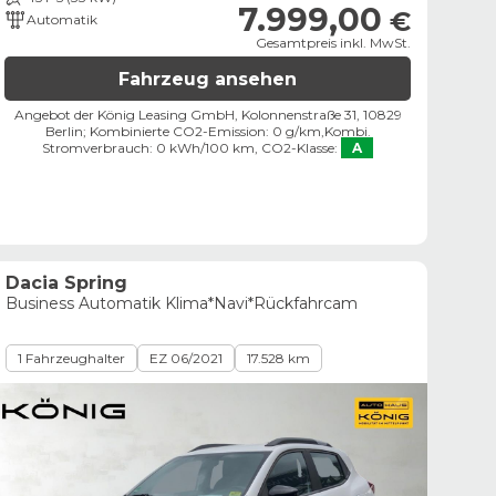
7.999,00
€
Automatik
Gesamtpreis inkl. MwSt.
Fahrzeug ansehen
Angebot der König Leasing GmbH, Kolonnenstraße 31, 10829
Berlin;
Kombinierte CO2-Emission: 0 g/km,
Kombi.
Stromverbrauch: 0 kWh/100 km,
CO2-Klasse:
A
Dacia Spring
Business Automatik Klima*Navi*Rückfahrcam
1 Fahrzeughalter
EZ 06/2021
17.528 km