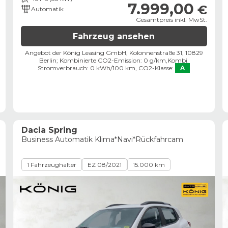
7.999,00
€
Automatik
Gesamtpreis inkl. MwSt.
Fahrzeug ansehen
Angebot der König Leasing GmbH, Kolonnenstraße 31, 10829
Berlin;
Kombinierte CO2-Emission: 0 g/km,
Kombi.
Stromverbrauch: 0 kWh/100 km,
CO2-Klasse:
A
Dacia Spring
Business Automatik Klima*Navi*Rückfahrcam
1 Fahrzeughalter
EZ 08/2021
15.000 km