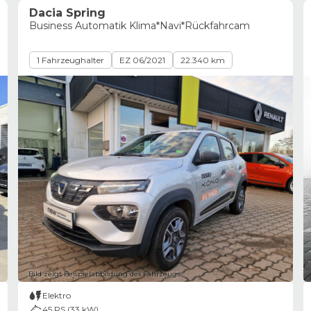
Dacia Spring
Business Automatik Klima*Navi*Rückfahrcam
1 Fahrzeughalter
EZ 06/2021
22.340 km
Bild zeigt Beispielabbildung des Fahrzeugs
Elektro
45 PS (33 kW)