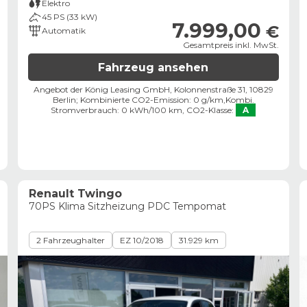
Elektro
45 PS (33 kW)
7.999,00
€
Automatik
Gesamtpreis inkl. MwSt.
Fahrzeug ansehen
Angebot der König Leasing GmbH, Kolonnenstraße 31, 10829
Berlin;
Kombinierte CO2-Emission: 0 g/km,
Kombi.
Stromverbrauch: 0 kWh/100 km,
CO2-Klasse:
A
Renault Twingo
70PS Klima Sitzheizung PDC Tempomat
2 Fahrzeughalter
EZ 10/2018
31.929 km