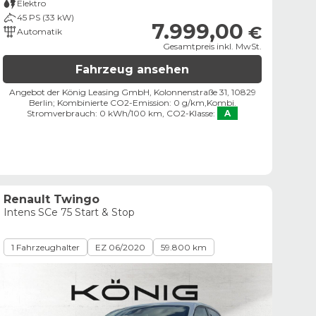
Elektro
45 PS (33 kW)
7.999,00
€
Automatik
Gesamtpreis inkl. MwSt.
Fahrzeug ansehen
Angebot der König Leasing GmbH, Kolonnenstraße 31, 10829
Berlin;
Kombinierte CO2-Emission: 0 g/km,
Kombi.
Stromverbrauch: 0 kWh/100 km,
CO2-Klasse:
A
Renault Twingo
Intens SCe 75 Start & Stop
1 Fahrzeughalter
EZ 06/2020
59.800 km