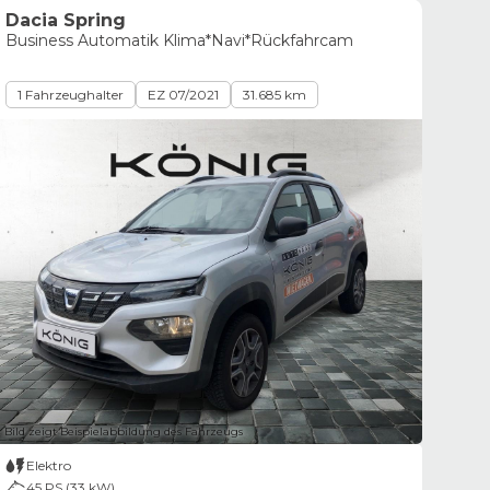
Dacia Spring
Business Automatik Klima*Navi*Rückfahrcam
1 Fahrzeughalter
EZ 07/2021
31.685 km
Bild zeigt Beispielabbildung des Fahrzeugs
Elektro
45 PS (33 kW)