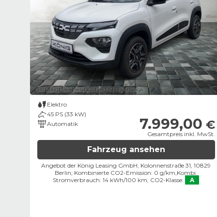
Bild zeigt Beispielabbildung des Fahrzeugs
Elektro
45 PS (33 kW)
7.999,00
€
Automatik
Gesamtpreis inkl. MwSt.
Fahrzeug ansehen
Angebot der König Leasing GmbH, Kolonnenstraße 31, 10829
Berlin;
Kombinierte CO2-Emission: 0 g/km,
Kombi.
Stromverbrauch: 14 kWh/100 km,
CO2-Klasse:
A