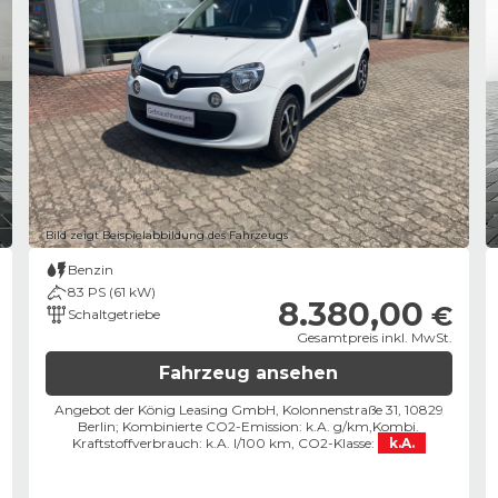
Bild zeigt Beispielabbildung des Fahrzeugs
Benzin
83 PS (61 kW)
8.380,00
€
Schaltgetriebe
Gesamtpreis inkl. MwSt.
Fahrzeug ansehen
Angebot der König Leasing GmbH, Kolonnenstraße 31, 10829
Berlin;
Kombinierte CO2-Emission: k.A. g/km,
Kombi.
Kraftstoffverbrauch: k.A. l/100 km,
CO2-Klasse:
k.A.