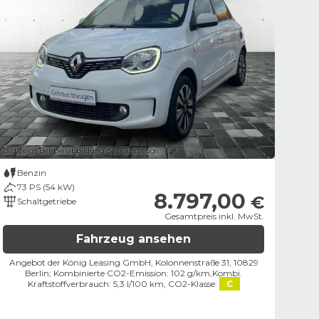
Bild zeigt Beispielabbildung des Fahrzeugs
Benzin
73 PS (54 kW)
8.797,00
€
Schaltgetriebe
Gesamtpreis inkl. MwSt.
Fahrzeug ansehen
Angebot der König Leasing GmbH, Kolonnenstraße 31, 10829
Berlin;
Kombinierte CO2-Emission: 102 g/km,
Kombi.
Kraftstoffverbrauch: 5,3 l/100 km,
CO2-Klasse:
C