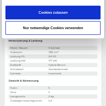
Dachreling
Cookies zulassen
LM-Felgen
Winter-Paket
Nur notwendige Cookies verwenden
Schlüssellose Zentralverriegelung
Motorisierung & Leistung
Motor / Bauart
:
3-Zylinder
Hubraum
:
1332 cm³
Leistung PS
:
241 PS
Leistung kW
:
177 kW
Kraftstoff
:
Hybrid-Benzin
Antriebsart
:
Standardantrieb
Getriebe
:
Automatik
Gewicht & Abmessung
Türen
:
5
Sitze
:
5
Leergewicht
:
0 kg
Zulässiges Gesamtgewicht
:
k.A.