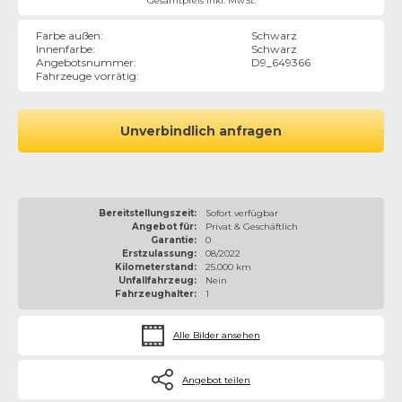
Gesamtpreis inkl. MwSt.
Farbe außen
:
Schwarz
Innenfarbe
:
Schwarz
Angebotsnummer
:
D9_649366
Fahrzeuge vorrätig
:
Unverbindlich anfragen
Bereitstellungszeit:
Sofort verfügbar
Angebot für:
Privat & Geschäftlich
Garantie:
0
Erstzulassung:
08/2022
Kilometerstand:
25.000 km
Unfallfahrzeug:
Nein
Fahrzeughalter:
1
Alle Bilder ansehen
Angebot teilen