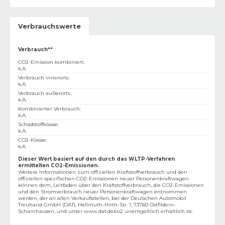
Verbrauchswerte
Verbrauch**
CO2-Emission kombiniert
:
k.A.
Verbrauch innerorts
:
k.A.
Verbrauch außerorts
:
k.A.
Kombinierter Verbrauch
:
k.A.
Schadstoffklasse
:
k.A.
CO2-Klasse
:
k.A.
Dieser Wert basiert auf den durch das WLTP-Verfahren
ermittelten CO2-Emissionen.
Weitere Informationen zum offiziellen Kraftstoffverbrauch und den
offiziellen spezifischen CO2-Emissionen neuer Personenkraftwagen
können dem‚ Leitfaden über den Kraftstoffverbrauch, die CO2-Emissionen
und den Stromverbrauch neuer Personenkraftwagen entnommen
werden, der an allen Verkaufsstellen, bei der Deutschen Automobil
Treuhand GmbH (DAT), Hellmuth-Hirth-Str. 1, 73760 Ostfildern-
Scharnhausen, und unter
www.dat.de/co2
unentgeltlich erhältlich ist.