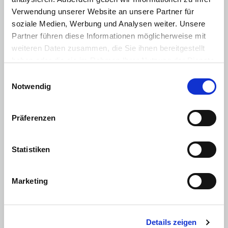
Android Auto
Verwendung unserer Website an unsere Partner für
soziale Medien, Werbung und Analysen weiter. Unsere
Apple CarPlay
Partner führen diese Informationen möglicherweise mit
weiteren Daten zusammen, die Sie ihnen bereitgestellt
Licht
:
haben oder die sie im Rahmen Ihrer Nutzung der Dienste
LED-Scheinwerfer
gesammelt haben. Sie geben Einwilligung zu unseren
Einwilligungsauswahl
Multimedia
:
Cookies, wenn Sie unsere Webseite weiterhin nutzen.
Notwendig
Radio/Tuner
Soundsystem
Präferenzen
Freisprecheinrichtung
Statistiken
Bluetooth Freisprecheinrichtung
USB Anschluss
Marketing
Radio/MP3
DAB+ Digital Radio
Details zeigen
Sonstiges
: