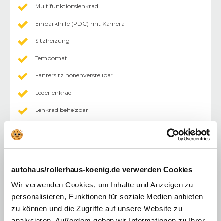
Multifunktionslenkrad
Einparkhilfe (PDC) mit Kamera
Sitzheizung
Tempomat
Fahrersitz höhenverstellbar
Lederlenkrad
Lenkrad beheizbar
Multimediasystem
Sitzheizung Vordersitze
Zentralverriegelung mit Fernbedienung
autohaus/rollerhaus-koenig.de verwenden Cookies
Elektr. Fensterheber vorne/hinten
Wir verwenden Cookies, um Inhalte und Anzeigen zu
Lordosenstütze
personalisieren, Funktionen für soziale Medien anbieten
zu können und die Zugriffe auf unsere Website zu
Volldigitales Kombiinstrument
analysieren. Außerdem geben wir Informationen zu Ihrer