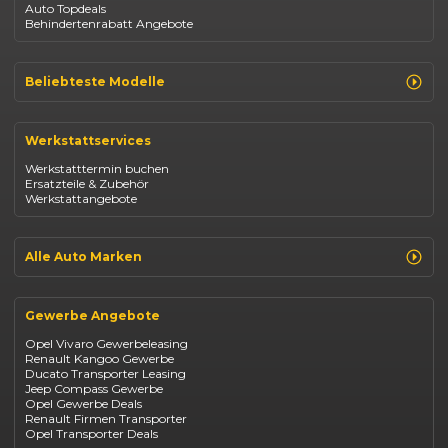
Auto Topdeals
Behindertenrabatt Angebote
Beliebteste Modelle
Renault Clio
Renault Captur
Werkstattservices
Opel Corsa
Opel Astra
Werkstatttermin buchen
Fiat 500
Ersatzteile & Zubehör
Dacia Duster
Werkstattangebote
Dacia Sandero
Jeep Compass
Jeep Avenger
Jeep Renegade
Alle Auto Marken
Suzuki Vitara
Suzuki Swift
Renault
Kia Ceed
Opel
BYD Seal
Gewerbe Angebote
Fiat
Mazda CX-30
Dacia
Citroen C4
Opel Vivaro Gewerbeleasing
Jeep
Renault Kangoo Gewerbe
Suzuki
Ducato Transporter Leasing
BYD
Jeep Compass Gewerbe
Kia
Opel Gewerbe Deals
Mazda
Renault Firmen Transporter
Citroën
Opel Transporter Deals
Abarth