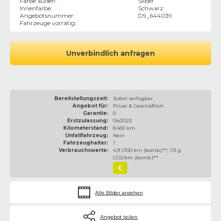
Farbe außen
:
Silber
Innenfarbe
:
Schwarz
Angebotsnummer
:
D9_644039
Fahrzeuge vorrätig
:
Unverbindlich anfragen
Bereitstellungszeit:
Sofort verfügbar
Angebot für:
Privat & Geschäftlich
Garantie:
0
Erstzulassung:
04/2023
Kilometerstand:
8.450 km
Unfallfahrzeug:
Nein
Fahrzeughalter:
1
Verbrauchswerte:
4,9 l/100 km (komb.)**; 113 g
CO2/km (komb.)**
C
Alle Bilder ansehen
Angebot teilen