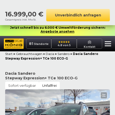
16.999,00
€
Unverbindlich anfragen
Gesamtpreis inkl. MwSt.
Jetzt schnell bis zu 6.000 € Umweltförderung sichern:
Angebote ansehen
81
Standorte
4.8 von 5
Kontakt
Start
»
Gebrauchtwagen
»
Dacia
»
Sandero
»
Dacia Sandero
Stepway Expression+ TCe 100 ECO-G
Dacia Sandero
Stepway Expression+ TCe 100 ECO-G
Sofort verfügbar
Unfallfrei