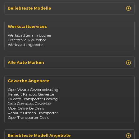
Beliebteste Modelle
Renault Clio
Renault Captur
Werkstattservices
Opel Corsa
Opel Astra
Werkstatttermin buchen
Fiat 500
Ersatzteile & Zubehör
Dacia Duster
Werkstattangebote
Dacia Sandero
Jeep Compass
Jeep Avenger
Jeep Renegade
Alle Auto Marken
Suzuki Vitara
Suzuki Swift
Renault
Kia Ceed
Opel
BYD Seal
Gewerbe Angebote
Fiat
Mazda CX-30
Dacia
Citroen C4
Opel Vivaro Gewerbeleasing
Jeep
Renault Kangoo Gewerbe
Suzuki
Ducato Transporter Leasing
BYD
Jeep Compass Gewerbe
Kia
Opel Gewerbe Deals
Mazda
Renault Firmen Transporter
Citroën
Opel Transporter Deals
Abarth
Fiat Professional
Beliebteste Modell Angebote