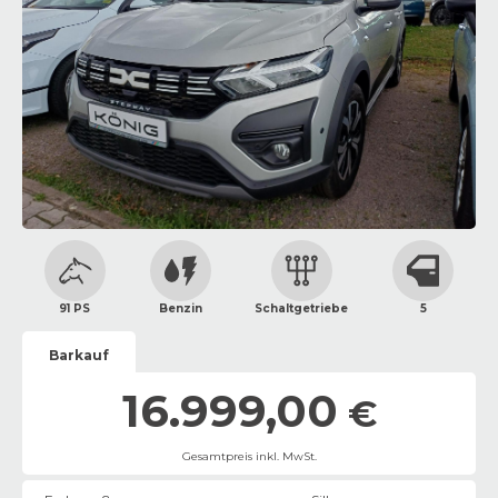
91 PS
Benzin
Schaltgetriebe
5
Barkauf
16.999,00
€
Gesamtpreis inkl. MwSt.