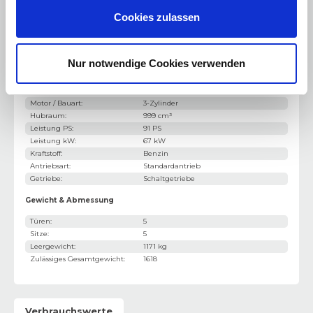
Cookies zulassen
Berganfahrhilfe
Schlüssellose Zentralverriegelung
Nur notwendige Cookies verwenden
Motorisierung & Leistung
Motor / Bauart
:
3-Zylinder
Hubraum
:
999 cm³
Leistung PS
:
91 PS
Leistung kW
:
67 kW
Kraftstoff
:
Benzin
Antriebsart
:
Standardantrieb
Getriebe
:
Schaltgetriebe
Gewicht & Abmessung
Türen
:
5
Sitze
:
5
Leergewicht
:
1171 kg
Zulässiges Gesamtgewicht
:
1618
Verbrauchswerte