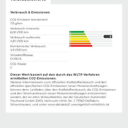
Verbrauch & Emissionen
CO2-Emission kombiniert
:
113 g/km
Verbrauch innerorts
:
6,00 l/100 km
Verbrauch außerorts
:
4,30 l/100 km
Kombinierter Verbrauch
:
4.9 l/100 km
Schadstoffklasse
:
EURO 6
CO2-Klasse
:
C
Dieser Wert basiert auf den durch das WLTP-Verfahren
ermittelten CO2-Emissionen.
Weitere Informationen zum offiziellen Kraftstoffverbrauch und den
offiziellen spezifischen CO2-Emissionen neuer Personenkraftwagen
können dem‚ Leitfaden über den Kraftstoffverbrauch, die CO2-Emissionen
und den Stromverbrauch neuer Personenkraftwagen entnommen
werden, der an allen Verkaufsstellen, bei der Deutschen Automobil
Treuhand GmbH (DAT), Hellmuth-Hirth-Str. 1, 73760 Ostfildern-
Scharnhausen, und unter
www.dat.de/co2
unentgeltlich erhältlich ist.