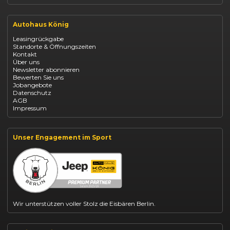
Renault Clio finanzieren
Renault Arkana Leasing
Autohaus König
Renault Captur Leasing
Opel Corsa finanzieren
Leasingrückgabe
Opel Astra leasen
Standorte & Öffnungszeiten
Opel Mokka kaufen
Kontakt
Opel Grandland finanzieren
Über uns
Opel Vivaro Gewerbeleasing
Newsletter abonnieren
Fiat 500 finanzieren
Bewerten Sie uns
Fiat Panda leasen
Jobangebote
Dacia Duster finanzieren
Datenschutz
Dacia Sandero kaufen
AGB
Dacia Jogger leasen
Impressum
Jeep Compass leasen
Jeep Renegade finanzieren
Suzuki Vitara kaufen
Suzuki Swift finanzieren
Unser Engagement im Sport
BYD Dolphin finanzieren
Kia Ceed finanzieren
Kia Sportage leasen
Mazda CX-30 finanzieren
Citroën C3 leasen
Wir unterstützen voller Stolz die Eisbären Berlin.