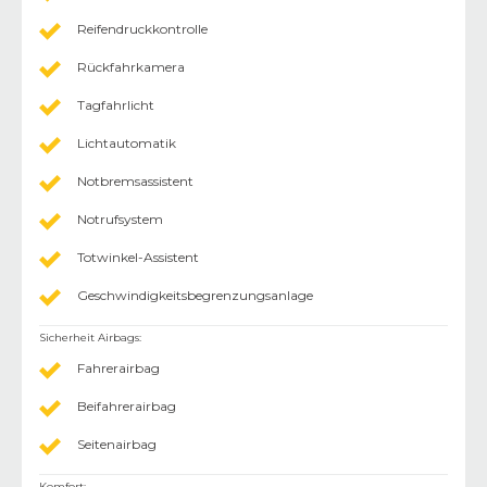
Reifendruckkontrolle
Rückfahrkamera
Tagfahrlicht
Lichtautomatik
Notbremsassistent
Notrufsystem
Totwinkel-Assistent
Geschwindigkeitsbegrenzungsanlage
Sicherheit Airbags
:
Fahrerairbag
Beifahrerairbag
Seitenairbag
Komfort
: