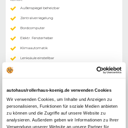
Außenspiegel beheizbar
Zentralverriegelung
Bordcomputer
Elektr. Fensterheber
Klimaautomatik
Lenksäule einstellbar
Einparkhilfe (PDC) Sensoren vorne
Einparkhilfe (PDC) Sensoren hinten
Einparkhilfe (PDC) mit Kamera
autohaus/rollerhaus-koenig.de verwenden Cookies
Sitzheizung
Wir verwenden Cookies, um Inhalte und Anzeigen zu
personalisieren, Funktionen für soziale Medien anbieten
Rücksitzbank geteilt
zu können und die Zugriffe auf unsere Website zu
Tempomat
analysieren. Außerdem geben wir Informationen zu Ihrer
Verwendung unserer Website an unsere Partner für
Außenspiegel elektr.