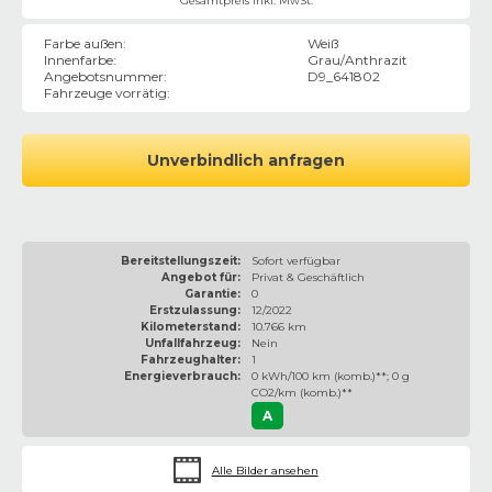
Gesamtpreis inkl. MwSt.
Farbe außen
:
Weiß
Innenfarbe
:
Grau/Anthrazit
Angebotsnummer
:
D9_641802
Fahrzeuge vorrätig
:
Unverbindlich anfragen
Bereitstellungszeit:
Sofort verfügbar
Angebot für:
Privat & Geschäftlich
Garantie:
0
Erstzulassung:
12/2022
Kilometerstand:
10.766 km
Unfallfahrzeug:
Nein
Fahrzeughalter:
1
Energieverbrauch:
0 kWh/100 km (komb.)**; 0 g
CO2/km (komb.)**
A
Alle Bilder ansehen