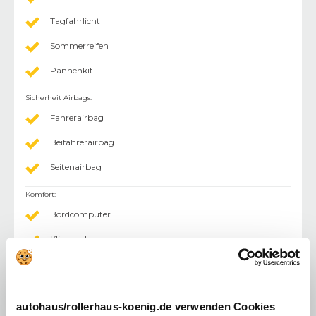
Tagfahrlicht
Sommerreifen
Pannenkit
Sicherheit Airbags
:
Fahrerairbag
Beifahrerairbag
Seitenairbag
Komfort
:
Bordcomputer
Klimaanlage
Lenksäule einstellbar
Außenspiegel elektr.
autohaus/rollerhaus-koenig.de verwenden Cookies
Mittelarmlehne