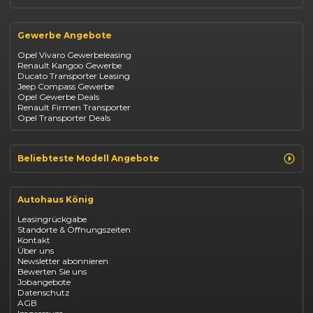
Suzuki Swift
Renault
Kia Ceed
Opel
BYD Seal
Gewerbe Angebote
Fiat
Mazda CX-30
Dacia
Citroen C4
Opel Vivaro Gewerbeleasing
Jeep
Renault Kangoo Gewerbe
Suzuki
Ducato Transporter Leasing
BYD
Jeep Compass Gewerbe
Kia
Opel Gewerbe Deals
Mazda
Renault Firmen Transporter
Citroën
Opel Transporter Deals
Abarth
Fiat Professional
Beliebteste Modell Angebote
Renault Clio finanzieren
Renault Arkana Leasing
Autohaus König
Renault Captur Leasing
Opel Corsa finanzieren
Leasingrückgabe
Opel Astra leasen
Standorte & Öffnungszeiten
Opel Mokka kaufen
Kontakt
Opel Grandland finanzieren
Über uns
Opel Vivaro Gewerbeleasing
Newsletter abonnieren
Fiat 500 finanzieren
Bewerten Sie uns
Fiat Panda leasen
Jobangebote
Dacia Duster finanzieren
Datenschutz
Dacia Sandero kaufen
AGB
Dacia Jogger leasen