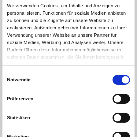
Wir verwenden Cookies, um Inhalte und Anzeigen zu
Nichtraucherfahrzeug
personalisieren, Funktionen für soziale Medien anbieten
zu können und die Zugriffe auf unsere Website zu
Zentralverriegelung mit Fernbedienung
analysieren. Außerdem geben wir Informationen zu Ihrer
Multimedia
:
Verwendung unserer Website an unsere Partner für
Radio/Tuner
soziale Medien, Werbung und Analysen weiter. Unsere
Partner führen diese Informationen möglicherweise mit
Bluetooth Freisprecheinrichtung
weiteren Daten zusammen, die Sie ihnen bereitgestellt
USB Anschluss
haben oder die sie im Rahmen Ihrer Nutzung der Dienste
gesammelt haben. Sie geben Einwilligung zu unseren
Radio/MP3
Einwilligungsauswahl
Cookies, wenn Sie unsere Webseite weiterhin nutzen.
Notwendig
Sonstiges
:
Stahlfelgen
Präferenzen
Motorisierung & Leistung
Statistiken
Motor / Bauart
:
0-Zylinder
Hubraum
:
NaN cm³
Leistung PS
:
136 PS
Leistung kW
:
100 kW
Marketing