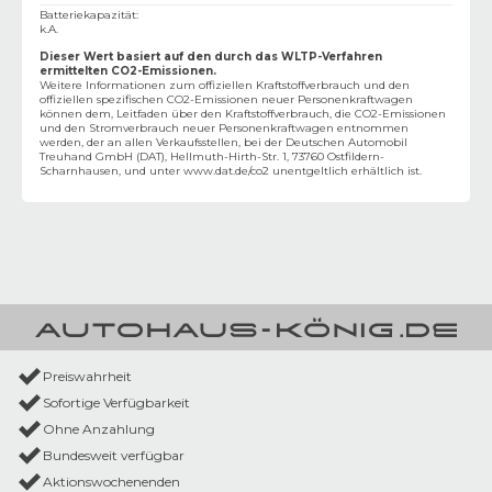
Batteriekapazität
:
k.A.
Dieser Wert basiert auf den durch das WLTP-Verfahren
ermittelten CO2-Emissionen.
Weitere Informationen zum offiziellen Kraftstoffverbrauch und den
offiziellen spezifischen CO2-Emissionen neuer Personenkraftwagen
können dem‚ Leitfaden über den Kraftstoffverbrauch, die CO2-Emissionen
und den Stromverbrauch neuer Personenkraftwagen entnommen
werden, der an allen Verkaufsstellen, bei der Deutschen Automobil
Treuhand GmbH (DAT), Hellmuth-Hirth-Str. 1, 73760 Ostfildern-
Scharnhausen, und unter
www.dat.de/co2
unentgeltlich erhältlich ist.
Preiswahrheit
Sofortige Verfügbarkeit
Ohne Anzahlung
Bundesweit verfügbar
Aktionswochenenden