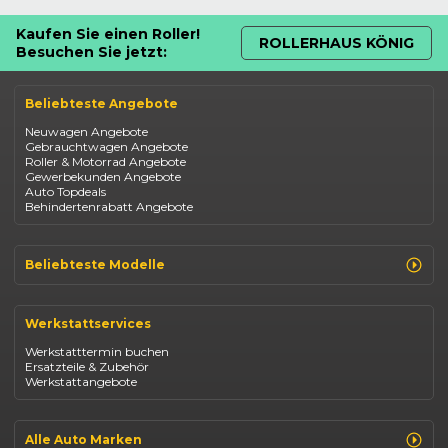
Kaufen Sie einen Roller!
ROLLERHAUS KÖNIG
Besuchen Sie jetzt:
Beliebteste Angebote
Neuwagen Angebote
Gebrauchtwagen Angebote
Roller & Motorrad Angebote
Gewerbekunden Angebote
Auto Topdeals
Behindertenrabatt Angebote
Beliebteste Modelle
Renault Clio
Renault Captur
Werkstattservices
Opel Corsa
Opel Astra
Werkstatttermin buchen
Fiat 500
Ersatzteile & Zubehör
Dacia Duster
Werkstattangebote
Dacia Sandero
Jeep Compass
Jeep Avenger
Jeep Renegade
Alle Auto Marken
Suzuki Vitara