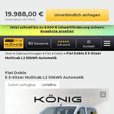
19.988,00
€
Unverbindlich anfragen
Gesamtpreis inkl. MwSt.
Jetzt schnell bis zu 6.000 € Umweltförderung sichern:
Angebote ansehen
82
Standorte
4.8 von 5
Kontakt
Start
»
Gebrauchtwagen
»
Fiat
»
Doblo
»
Fiat Doblo E 5-Sitzer
Multicab L2 50kWh Automatik
Fiat Doblo
E 5-Sitzer Multicab L2 50kWh Automatik
Sofort verfügbar
Unfallfrei