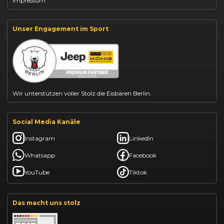
Impressum
Jeep Compass leasen
Jeep Renegade finanzieren
Suzuki Vitara kaufen
Suzuki Swift finanzieren
Unser Engagement im Sport
BYD Dolphin finanzieren
Kia Ceed finanzieren
Kia Sportage leasen
Mazda CX-30 finanzieren
Citroën C3 leasen
Wir unterstützen voller Stolz die Eisbären Berlin.
Social Media Kanäle
Instagram
LinkedIn
Whatsapp
Facebook
YouTube
Tiktok
Das macht uns stolz