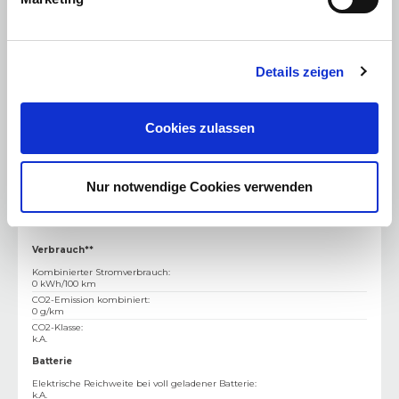
Kraftstoff
:
Elektro
Antriebsart
:
Standardantrieb
Getriebe
:
Automatik
Gewicht & Abmessung
Details zeigen
Türen
:
4
Sitze
:
5
Leergewicht
:
2385 kg
Cookies zulassen
Zulässiges Gesamtgewicht
:
k.A.
Nur notwendige Cookies verwenden
Verbrauchswerte
Verbrauch**
Kombinierter Stromverbrauch
:
0 kWh/100 km
CO2-Emission kombiniert
:
0 g/km
CO2-Klasse
:
k.A.
Batterie
Elektrische Reichweite bei voll geladener Batterie
:
k.A.