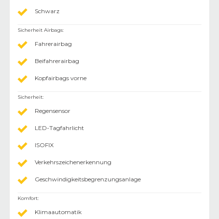
Schwarz
Sicherheit Airbags
:
Fahrerairbag
Beifahrerairbag
Kopfairbags vorne
Sicherheit
:
Regensensor
LED-Tagfahrlicht
ISOFIX
Verkehrszeichenerkennung
Geschwindigkeitsbegrenzungsanlage
Komfort
:
Klimaautomatik