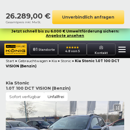
26.289,00
€
Unverbindlich anfragen
Gesamtpreis inkl. MwSt.
Jetzt schnell bis zu 6.000 € Umweltförderung sichern:
Angebote ansehen
81
Standorte
4.8 von 5
Kontakt
Start
»
Gebrauchtwagen
»
Kia
»
Stonic
»
Kia Stonic 1.0T 100 DCT
VISION (Benzin)
Kia Stonic
1.0T 100 DCT VISION (Benzin)
Sofort verfügbar
Unfallfrei