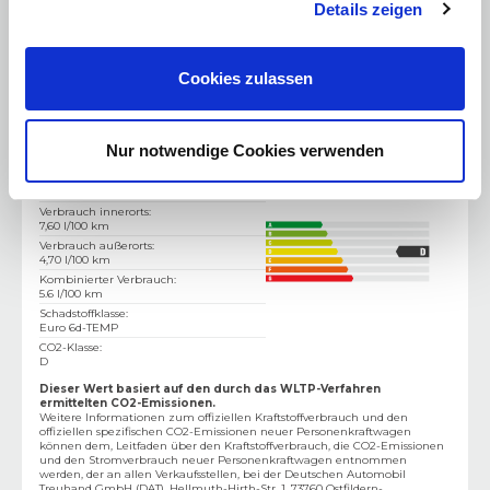
Details zeigen
Zulässiges Gesamtgewicht
:
k.A.
Cookies zulassen
Verbrauchswerte
Nur notwendige Cookies verwenden
Verbrauch & Emissionen
CO2-Emission kombiniert
:
127 g/km
Verbrauch innerorts
:
7,60 l/100 km
Verbrauch außerorts
:
4,70 l/100 km
Kombinierter Verbrauch
:
5.6 l/100 km
Schadstoffklasse
:
Euro 6d-TEMP
CO2-Klasse
:
D
Dieser Wert basiert auf den durch das WLTP-Verfahren
ermittelten CO2-Emissionen.
Weitere Informationen zum offiziellen Kraftstoffverbrauch und den
offiziellen spezifischen CO2-Emissionen neuer Personenkraftwagen
können dem‚ Leitfaden über den Kraftstoffverbrauch, die CO2-Emissionen
und den Stromverbrauch neuer Personenkraftwagen entnommen
werden, der an allen Verkaufsstellen, bei der Deutschen Automobil
Treuhand GmbH (DAT), Hellmuth-Hirth-Str. 1, 73760 Ostfildern-