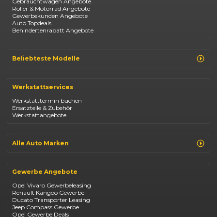
Gebrauchtwagen Angebote
Roller & Motorrad Angebote
Gewerbekunden Angebote
Auto Topdeals
Behindertenrabatt Angebote
Beliebteste Modelle
Renault Clio
Renault Captur
Werkstattservices
Opel Corsa
Opel Astra
Werkstatttermin buchen
Fiat 500
Ersatzteile & Zubehör
Dacia Duster
Werkstattangebote
Dacia Sandero
Jeep Compass
Jeep Avenger
Jeep Renegade
Alle Auto Marken
Suzuki Vitara
Suzuki Swift
Renault
Kia Ceed
Opel
BYD Seal
Gewerbe Angebote
Fiat
Mazda CX-30
Dacia
Citroen C4
Opel Vivaro Gewerbeleasing
Jeep
Renault Kangoo Gewerbe
Suzuki
Ducato Transporter Leasing
BYD
Jeep Compass Gewerbe
Kia
Opel Gewerbe Deals
Mazda