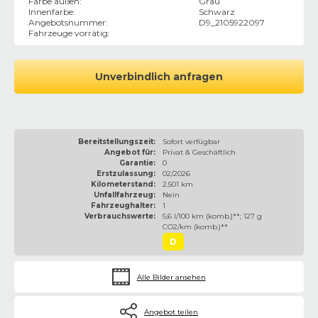
Farbe außen
:
Grau
Innenfarbe
:
Schwarz
Angebotsnummer
:
D9_2105922097
Fahrzeuge vorrätig
:
Unverbindlich anfragen
Bereitstellungszeit:
Sofort verfügbar
Angebot für:
Privat & Geschäftlich
Garantie:
0
Erstzulassung:
02/2026
Kilometerstand:
2.501 km
Unfallfahrzeug:
Nein
Fahrzeughalter:
1
Verbrauchswerte:
5,6 l/100 km (komb.)**; 127 g
CO2/km (komb.)**
D
Alle Bilder ansehen
Angebot teilen