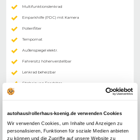
Multifunktionslenkrad
Einparkhilfe (PDC) mit Kamera
Pollenfilter
Tempomat
Außenspiegel elektr.
Fahrersitz höhenverstellbar
Lenkrad beheizbar
Sitzheizung Fondsitze
Zentralverriegelung mit Fernbedienung
Elektr. Fensterheber vorne/hinten
autohaus/rollerhaus-koenig.de verwenden Cookies
Android Auto
Wir verwenden Cookies, um Inhalte und Anzeigen zu
Apple CarPlay
personalisieren, Funktionen für soziale Medien anbieten
zu können und die Zugriffe auf unsere Website zu
Sonstiges
: