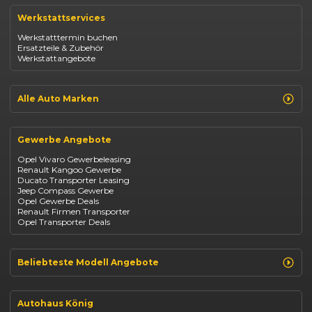
Renault Captur
Werkstattservices
Opel Corsa
Opel Astra
Werkstatttermin buchen
Fiat 500
Ersatzteile & Zubehör
Dacia Duster
Werkstattangebote
Dacia Sandero
Jeep Compass
Jeep Avenger
Jeep Renegade
Alle Auto Marken
Suzuki Vitara
Suzuki Swift
Renault
Kia Ceed
Opel
BYD Seal
Gewerbe Angebote
Fiat
Mazda CX-30
Dacia
Citroen C4
Opel Vivaro Gewerbeleasing
Jeep
Renault Kangoo Gewerbe
Suzuki
Ducato Transporter Leasing
BYD
Jeep Compass Gewerbe
Kia
Opel Gewerbe Deals
Mazda
Renault Firmen Transporter
Citroën
Opel Transporter Deals
Abarth
Fiat Professional
Beliebteste Modell Angebote
Renault Clio finanzieren
Renault Arkana Leasing
Autohaus König
Renault Captur Leasing