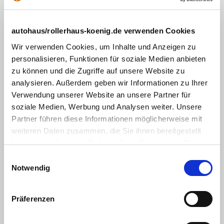
Einparkhilfe (PDC) mit Kamera
Rücksitzbank geteilt
autohaus/rollerhaus-koenig.de verwenden Cookies
Tempomat
Wir verwenden Cookies, um Inhalte und Anzeigen zu
abgedunkelte Scheiben im Fond
personalisieren, Funktionen für soziale Medien anbieten
zu können und die Zugriffe auf unsere Website zu
Außenspiegel abklappbar
analysieren. Außerdem geben wir Informationen zu Ihrer
Außenspiegel elektr.
Verwendung unserer Website an unsere Partner für
soziale Medien, Werbung und Analysen weiter. Unsere
keyless-Go
Partner führen diese Informationen möglicherweise mit
Mittelarmlehne
weiteren Daten zusammen, die Sie ihnen bereitgestellt
Zentralverriegelung mit Fernbedienung
haben oder die sie im Rahmen Ihrer Nutzung der Dienste
gesammelt haben. Sie geben Einwilligung zu unseren
Einwilligungsauswahl
Elektr. Fensterheber vorne/hinten
Cookies, wenn Sie unsere Webseite weiterhin nutzen.
Notwendig
Klimaautomatik 2 Zonen
Android Auto
Präferenzen
Apple CarPlay