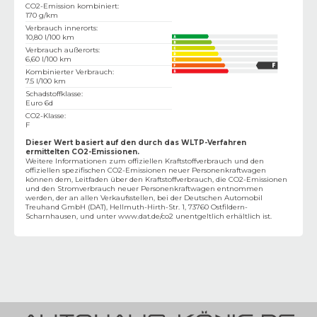
CO2-Emission kombiniert
:
170 g/km
Verbrauch innerorts
:
10,80 l/100 km
Verbrauch außerorts
:
6,60 l/100 km
Kombinierter Verbrauch
:
7.5 l/100 km
Schadstoffklasse
:
Euro 6d
CO2-Klasse
:
F
Dieser Wert basiert auf den durch das WLTP-Verfahren
ermittelten CO2-Emissionen.
Weitere Informationen zum offiziellen Kraftstoffverbrauch und den
offiziellen spezifischen CO2-Emissionen neuer Personenkraftwagen
können dem‚ Leitfaden über den Kraftstoffverbrauch, die CO2-Emissionen
und den Stromverbrauch neuer Personenkraftwagen entnommen
werden, der an allen Verkaufsstellen, bei der Deutschen Automobil
Treuhand GmbH (DAT), Hellmuth-Hirth-Str. 1, 73760 Ostfildern-
Scharnhausen, und unter
www.dat.de/co2
unentgeltlich erhältlich ist.