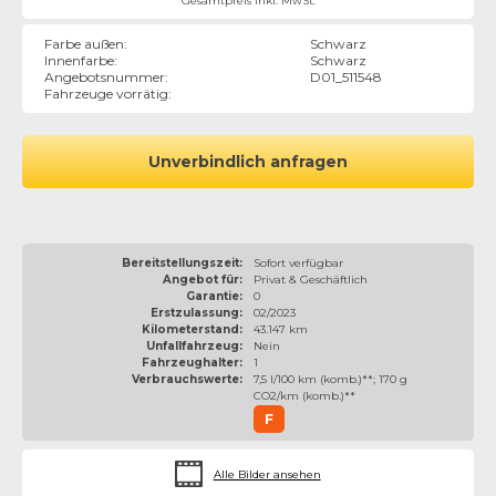
Gesamtpreis inkl. MwSt.
Farbe außen
:
Schwarz
Innenfarbe
:
Schwarz
Angebotsnummer
:
D01_511548
Fahrzeuge vorrätig
:
Unverbindlich anfragen
Bereitstellungszeit:
Sofort verfügbar
Angebot für:
Privat & Geschäftlich
Garantie:
0
Erstzulassung:
02/2023
Kilometerstand:
43.147 km
Unfallfahrzeug:
Nein
Fahrzeughalter:
1
Verbrauchswerte:
7,5 l/100 km (komb.)**; 170 g
CO2/km (komb.)**
F
Alle Bilder ansehen