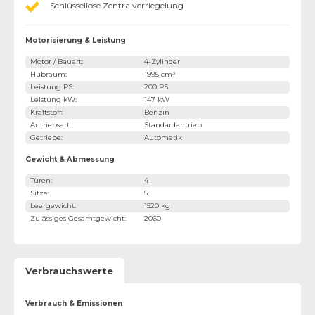
Schlüssellose Zentralverriegelung
Motorisierung & Leistung
Motor / Bauart
:
4-Zylinder
Hubraum
:
1995 cm³
Leistung PS
:
200 PS
Leistung kW
:
147 kW
Kraftstoff
:
Benzin
Antriebsart
:
Standardantrieb
Getriebe
:
Automatik
Gewicht & Abmessung
Türen
:
4
Sitze
:
5
Leergewicht
:
1520 kg
Zulässiges Gesamtgewicht
:
2060
Verbrauchswerte
Verbrauch & Emissionen