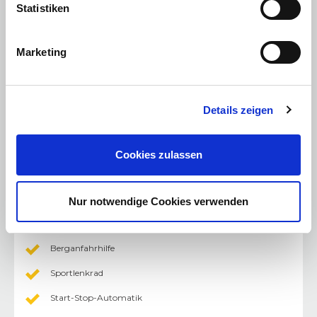
Statistiken
Licht
:
Xenon-Scheinwerfer
Marketing
Licht - Bi-Xenon
Multimedia
:
Radio/Tuner
Details zeigen
Soundsystem
Freisprecheinrichtung
Cookies zulassen
DAB+ Digital Radio
Nur notwendige Cookies verwenden
Sonstiges
:
LM-Felgen
Berganfahrhilfe
Sportlenkrad
Start-Stop-Automatik