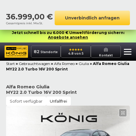
36.999,00
€
Unverbindlich anfragen
Gesamtpreis inkl. MwSt.
Jetzt schnell bis zu 6.000 € Umweltförderung sichern:
Angebote ansehen
82
Standorte
4.8 von 5
Kontakt
Start
»
Gebrauchtwagen
»
Alfa Romeo
»
Giulia
»
Alfa Romeo Giulia
MY22 2.0 Turbo 16V 200 Sprint
Alfa Romeo Giulia
MY22 2.0 Turbo 16V 200 Sprint
Sofort verfügbar
Unfallfrei