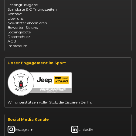
Opel Corsa finanzieren
Leasingrückgabe
Opel Astra leasen
Standorte & Öffnungszeiten
Opel Mokka kaufen
Kontakt
Opel Grandland finanzieren
Über uns
Opel Vivaro Gewerbeleasing
Newsletter abonnieren
Fiat 500 finanzieren
Bewerten Sie uns
Fiat Panda leasen
Jobangebote
Dacia Duster finanzieren
Datenschutz
Dacia Sandero kaufen
AGB
Dacia Jogger leasen
Impressum
Jeep Compass leasen
Jeep Renegade finanzieren
Suzuki Vitara kaufen
Suzuki Swift finanzieren
Unser Engagement im Sport
BYD Dolphin finanzieren
Kia Ceed finanzieren
Kia Sportage leasen
Mazda CX-30 finanzieren
Citroën C3 leasen
Wir unterstützen voller Stolz die Eisbären Berlin.
Social Media Kanäle
Instagram
LinkedIn