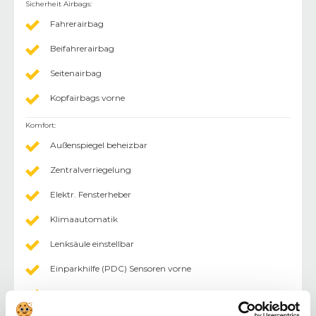
Sicherheit Airbags
:
Fahrerairbag
Beifahrerairbag
Seitenairbag
Kopfairbags vorne
Komfort
:
Außenspiegel beheizbar
Zentralverriegelung
Elektr. Fensterheber
Klimaautomatik
Lenksäule einstellbar
Einparkhilfe (PDC) Sensoren vorne
Einparkhilfe (PDC) Sensoren hinten