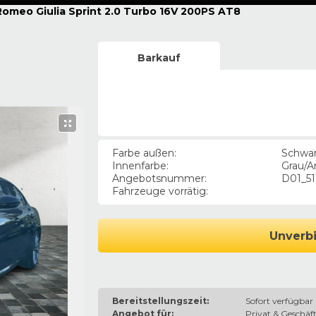
Romeo Giulia Sprint 2.0 Turbo 16V 200PS AT8
Barkauf
Farbe außen
:
Schwa
Innenfarbe
:
Grau/A
Angebotsnummer
:
D01_51
Fahrzeuge vorrätig
:
Unverbi
Bereitstellungszeit:
Sofort verfügbar
Angebot für:
Privat & Geschäft