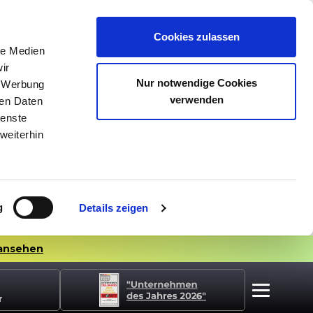
Cookies zulassen
le Medien
ir
Nur notwendige Cookies
, Werbung
verwenden
ren Daten
ienste
weiterhin
g
Details zeigen
ansehen
r