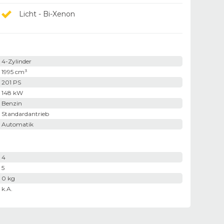
Licht - Bi-Xenon
4-Zylinder
1995 cm³
201 PS
148 kW
Benzin
Standardantrieb
Automatik
4
5
0 kg
k.A.