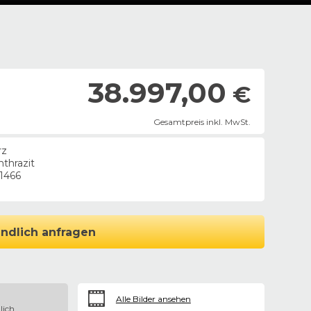
38.997,00
€
Gesamtpreis inkl. MwSt.
rz
nthrazit
1466
ndlich anfragen
Alle Bilder ansehen
lich