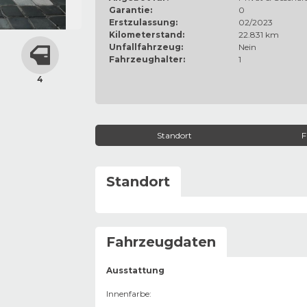
Garantie:
0
Erstzulassung:
02/2023
Kilometerstand:
22.831 km
Unfallfahrzeug:
Nein
Fahrzeughalter:
1
4
Standort
F
Standort
Fahrzeugdaten
Ausstattung
Innenfarbe
: