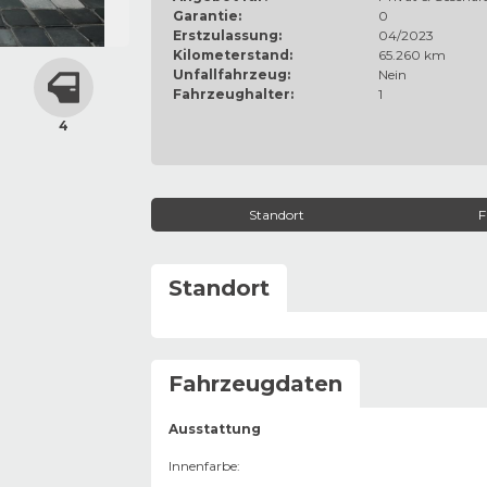
Garantie:
0
Erstzulassung:
04/2023
Kilometerstand:
65.260 km
Unfallfahrzeug:
Nein
Fahrzeughalter:
1
4
Standort
F
Standort
Fahrzeugdaten
Ausstattung
Innenfarbe
: