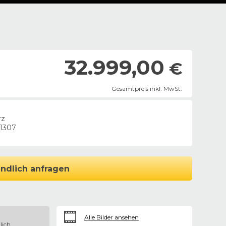
32.999,00
€
Gesamtpreis inkl. MwSt.
rz
1307
ndlich anfragen
Alle Bilder ansehen
lich