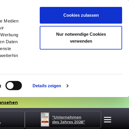
Cookies zulassen
le Medien
ir
Nur notwendige Cookies
, Werbung
verwenden
ren Daten
ienste
weiterhin
g
Details zeigen
ansehen
r