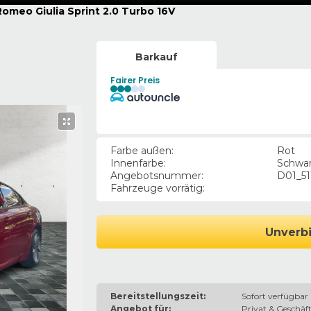
Romeo Giulia Sprint 2.0 Turbo 16V
Barkauf
Fairer Preis
Farbe außen
:
Rot
Innenfarbe
:
Schwa
Angebotsnummer
:
D01_51
Fahrzeuge vorrätig
:
Unverbi
Bereitstellungszeit:
Sofort verfügbar
Angebot für:
Privat & Geschäft