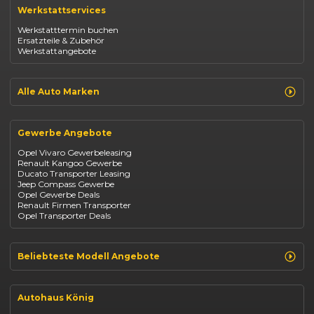
Renault Captur
Werkstattservices
Opel Corsa
Opel Astra
Werkstatttermin buchen
Fiat 500
Ersatzteile & Zubehör
Dacia Duster
Werkstattangebote
Dacia Sandero
Jeep Compass
Jeep Avenger
Jeep Renegade
Alle Auto Marken
Suzuki Vitara
Suzuki Swift
Renault
Kia Ceed
Opel
BYD Seal
Gewerbe Angebote
Fiat
Mazda CX-30
Dacia
Citroen C4
Opel Vivaro Gewerbeleasing
Jeep
Renault Kangoo Gewerbe
Suzuki
Ducato Transporter Leasing
BYD
Jeep Compass Gewerbe
Kia
Opel Gewerbe Deals
Mazda
Renault Firmen Transporter
Citroën
Opel Transporter Deals
Abarth
Fiat Professional
Beliebteste Modell Angebote
Renault Clio finanzieren
Renault Arkana Leasing
Autohaus König
Renault Captur Leasing
Opel Corsa finanzieren