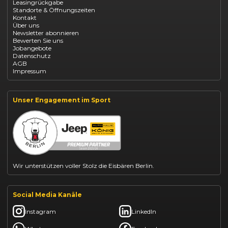
Leasingrückgabe
Opel Astra leasen
Standorte & Öffnungszeiten
Opel Mokka kaufen
Kontakt
Opel Grandland finanzieren
Über uns
Opel Vivaro Gewerbeleasing
Newsletter abonnieren
Fiat 500 finanzieren
Bewerten Sie uns
Fiat Panda leasen
Jobangebote
Dacia Duster finanzieren
Datenschutz
Dacia Sandero kaufen
AGB
Dacia Jogger leasen
Impressum
Jeep Compass leasen
Jeep Renegade finanzieren
Suzuki Vitara kaufen
Suzuki Swift finanzieren
Unser Engagement im Sport
BYD Dolphin finanzieren
Kia Ceed finanzieren
Kia Sportage leasen
Mazda CX-30 finanzieren
Citroën C3 leasen
Wir unterstützen voller Stolz die Eisbären Berlin.
Social Media Kanäle
Instagram
LinkedIn