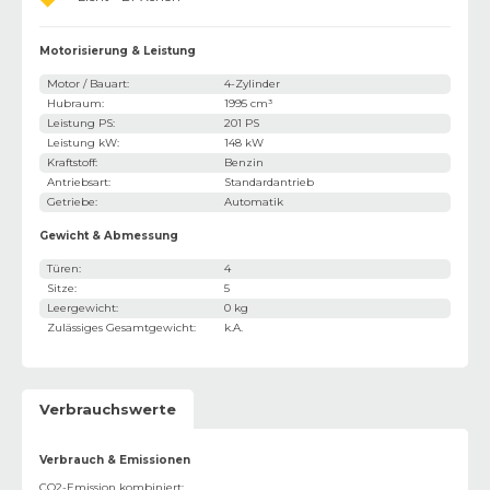
Motorisierung & Leistung
Motor / Bauart
:
4-Zylinder
Hubraum
:
1995 cm³
Leistung PS
:
201 PS
Leistung kW
:
148 kW
Kraftstoff
:
Benzin
Antriebsart
:
Standardantrieb
Getriebe
:
Automatik
Gewicht & Abmessung
Türen
:
4
Sitze
:
5
Leergewicht
:
0 kg
Zulässiges Gesamtgewicht
:
k.A.
Verbrauchswerte
Verbrauch & Emissionen
CO2-Emission kombiniert
: