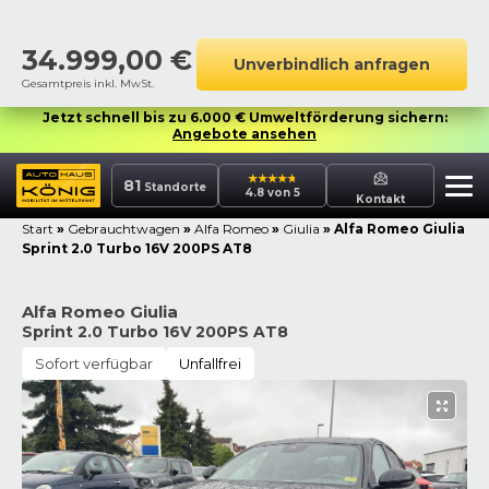
34.999,00
€
Unverbindlich anfragen
Gesamtpreis inkl. MwSt.
Jetzt schnell bis zu 6.000 € Umweltförderung sichern:
Angebote ansehen
81
Standorte
4.8 von 5
Kontakt
Start
»
Gebrauchtwagen
»
Alfa Romeo
»
Giulia
»
Alfa Romeo Giulia
Sprint 2.0 Turbo 16V 200PS AT8
Alfa Romeo Giulia
Sprint 2.0 Turbo 16V 200PS AT8
Sofort verfügbar
Unfallfrei