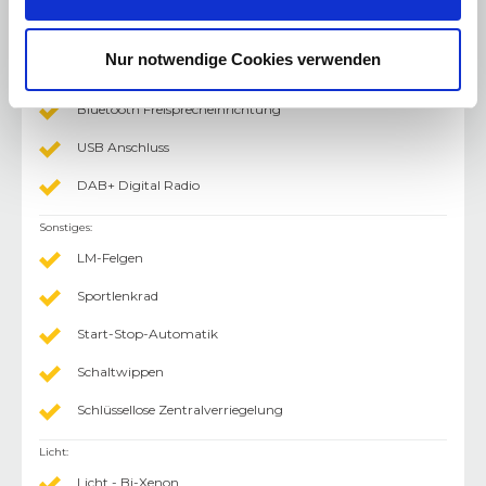
Navigationssystem
Nur notwendige Cookies verwenden
AUX-In Anschluss
Bluetooth Freisprecheinrichtung
USB Anschluss
DAB+ Digital Radio
Sonstiges
:
LM-Felgen
Sportlenkrad
Start-Stop-Automatik
Schaltwippen
Schlüssellose Zentralverriegelung
Licht
:
Licht - Bi-Xenon