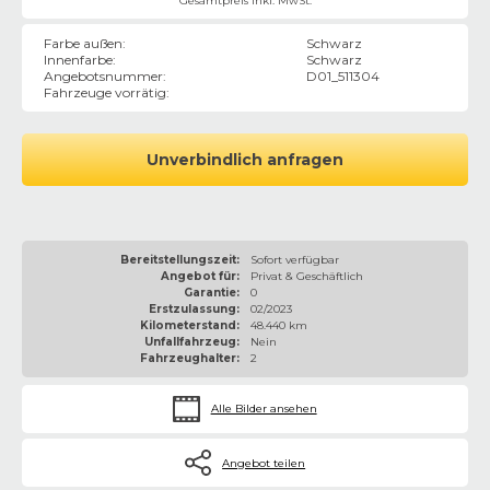
Gesamtpreis inkl. MwSt.
Farbe außen
:
Schwarz
Innenfarbe
:
Schwarz
Angebotsnummer
:
D01_511304
Fahrzeuge vorrätig
:
Unverbindlich anfragen
Bereitstellungszeit:
Sofort verfügbar
Angebot für:
Privat & Geschäftlich
Garantie:
0
Erstzulassung:
02/2023
Kilometerstand:
48.440 km
Unfallfahrzeug:
Nein
Fahrzeughalter:
2
Alle Bilder ansehen
Angebot teilen