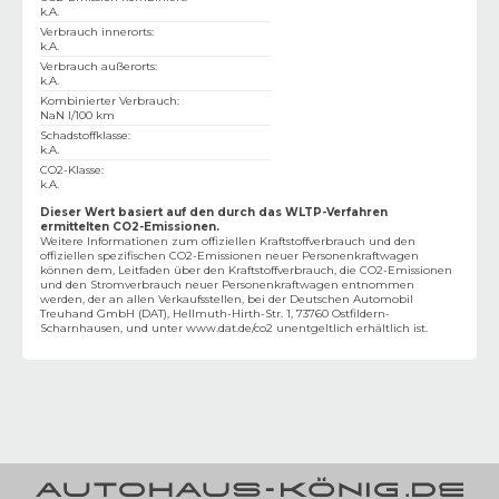
k.A.
Verbrauch innerorts
:
k.A.
Verbrauch außerorts
:
k.A.
Kombinierter Verbrauch
:
NaN l/100 km
Schadstoffklasse
:
k.A.
CO2-Klasse
:
k.A.
Dieser Wert basiert auf den durch das WLTP-Verfahren
ermittelten CO2-Emissionen.
Weitere Informationen zum offiziellen Kraftstoffverbrauch und den
offiziellen spezifischen CO2-Emissionen neuer Personenkraftwagen
können dem‚ Leitfaden über den Kraftstoffverbrauch, die CO2-Emissionen
und den Stromverbrauch neuer Personenkraftwagen entnommen
werden, der an allen Verkaufsstellen, bei der Deutschen Automobil
Treuhand GmbH (DAT), Hellmuth-Hirth-Str. 1, 73760 Ostfildern-
Scharnhausen, und unter
www.dat.de/co2
unentgeltlich erhältlich ist.