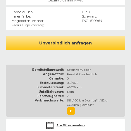
Gesamtpreis inkl. MwSt.
Farbe außen
:
Blau
Innenfarbe
:
Schwarz
Angebotsnummer
:
D01_510964
Fahrzeuge vorrätig
:
Unverbindlich anfragen
Bereitstellungszeit:
Sofort verfügbar
Angebot für:
Privat & Geschäftlich
Garantie:
0
Erstzulassung:
02/2022
Kilometerstand:
49.128 km
Unfallfahrzeug:
Nein
Fahrzeughalter:
2
Verbrauchswerte:
6,5 l/100 km (komb.)**; 152 g
CO2/km (komb.)**
E
Alle Bilder ansehen