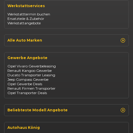
Renault Captur
Werkstattservices
Opel Corsa
Opel Astra
Werkstatttermin buchen
Fiat 500
Ersatzteile & Zubehör
Dacia Duster
Werkstattangebote
Dacia Sandero
Jeep Compass
Jeep Avenger
Jeep Renegade
Alle Auto Marken
Suzuki Vitara
Suzuki Swift
Renault
Kia Ceed
Opel
BYD Seal
Gewerbe Angebote
Fiat
Mazda CX-30
Dacia
Citroen C4
Opel Vivaro Gewerbeleasing
Jeep
Renault Kangoo Gewerbe
Suzuki
Ducato Transporter Leasing
BYD
Jeep Compass Gewerbe
Kia
Opel Gewerbe Deals
Mazda
Renault Firmen Transporter
Citroën
Opel Transporter Deals
Abarth
Fiat Professional
Beliebteste Modell Angebote
Renault Clio finanzieren
Renault Arkana Leasing
Autohaus König
Renault Captur Leasing
Opel Corsa finanzieren