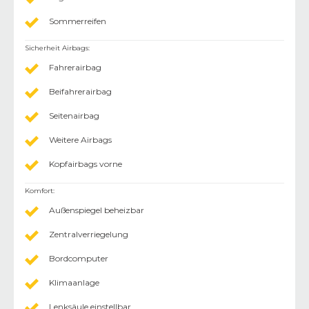
Sommerreifen
Sicherheit Airbags
:
Fahrerairbag
Beifahrerairbag
Seitenairbag
Weitere Airbags
Kopfairbags vorne
Komfort
:
Außenspiegel beheizbar
Zentralverriegelung
Bordcomputer
Klimaanlage
Lenksäule einstellbar