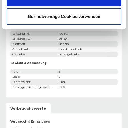
DAB+ Digital Radio
Motorisierung & Leistung
Nur notwendige Cookies verwenden
Motor / Bauart
:
3-Zylinder
Hubraum
:
999 cm³
Leistung PS
:
120 PS
Leistung kW
:
88 kW
Kraftstoff
:
Benzin
Antriebsart
:
Standardantrieb
Getriebe
:
Schaltgetriebe
Gewicht & Abmessung
Türen
:
5
Sitze
:
5
Leergewicht
:
0 kg
Zulässiges Gesamtgewicht
:
1860
Verbrauchswerte
Verbrauch & Emissionen