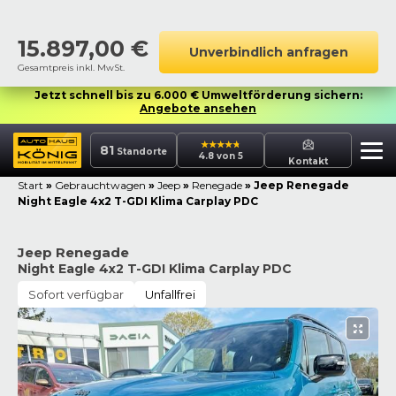
15.897,00
€
Unverbindlich anfragen
Gesamtpreis inkl. MwSt.
Jetzt schnell bis zu 6.000 € Umweltförderung sichern:
Angebote ansehen
81
Standorte
4.8 von 5
Kontakt
Start
»
Gebrauchtwagen
»
Jeep
»
Renegade
»
Jeep Renegade
Night Eagle 4x2 T-GDI Klima Carplay PDC
Jeep Renegade
Night Eagle 4x2 T-GDI Klima Carplay PDC
Sofort verfügbar
Unfallfrei