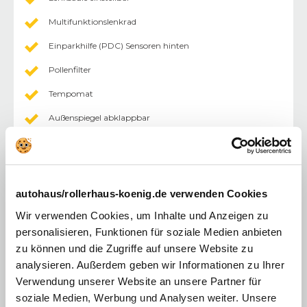
Multifunktionslenkrad
Einparkhilfe (PDC) Sensoren hinten
Pollenfilter
Tempomat
Außenspiegel abklappbar
Außenspiegel elektr.
Fahrersitz höhenverstellbar
Mittelarmlehne
autohaus/rollerhaus-koenig.de verwenden Cookies
Multimediasystem
Wir verwenden Cookies, um Inhalte und Anzeigen zu
personalisieren, Funktionen für soziale Medien anbieten
Zentralverriegelung mit Fernbedienung
zu können und die Zugriffe auf unsere Website zu
Touchscreen
analysieren. Außerdem geben wir Informationen zu Ihrer
Verwendung unserer Website an unsere Partner für
Android Auto
soziale Medien, Werbung und Analysen weiter. Unsere