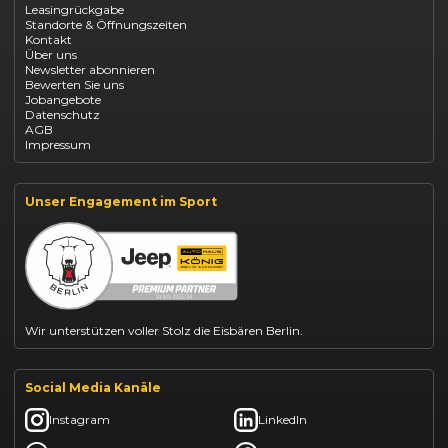
Leasingrückgabe
Opel Astra leasen
Standorte & Öffnungszeiten
Opel Mokka kaufen
Kontakt
Opel Grandland finanzieren
Über uns
Opel Vivaro Gewerbeleasing
Newsletter abonnieren
Fiat 500 finanzieren
Bewerten Sie uns
Fiat Panda leasen
Jobangebote
Dacia Duster finanzieren
Datenschutz
Dacia Sandero kaufen
AGB
Dacia Jogger leasen
Impressum
Jeep Compass leasen
Jeep Renegade finanzieren
Suzuki Vitara kaufen
Suzuki Swift finanzieren
Unser Engagement im Sport
BYD Dolphin finanzieren
Kia Ceed finanzieren
Kia Sportage leasen
Mazda CX-30 finanzieren
Citroën C3 leasen
Wir unterstützen voller Stolz die Eisbären Berlin.
Social Media Kanäle
Instagram
LinkedIn