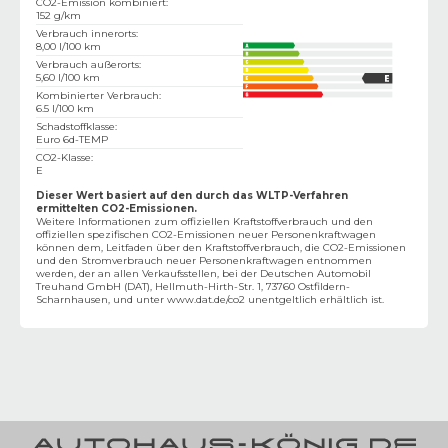
CO2-Emission kombiniert
:
152 g/km
Verbrauch innerorts
:
8,00 l/100 km
Verbrauch außerorts
:
5,60 l/100 km
Kombinierter Verbrauch
:
6.5 l/100 km
Schadstoffklasse
:
Euro 6d-TEMP
CO2-Klasse
:
E
Dieser Wert basiert auf den durch das WLTP-Verfahren
ermittelten CO2-Emissionen.
Weitere Informationen zum offiziellen Kraftstoffverbrauch und den
offiziellen spezifischen CO2-Emissionen neuer Personenkraftwagen
können dem‚ Leitfaden über den Kraftstoffverbrauch, die CO2-Emissionen
und den Stromverbrauch neuer Personenkraftwagen entnommen
werden, der an allen Verkaufsstellen, bei der Deutschen Automobil
Treuhand GmbH (DAT), Hellmuth-Hirth-Str. 1, 73760 Ostfildern-
Scharnhausen, und unter
www.dat.de/co2
unentgeltlich erhältlich ist.