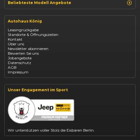
Beliebteste Modell Angebote
Renault Clio finanzieren
Renault Arkana Leasing
Autohaus König
Renault Captur Leasing
Opel Corsa finanzieren
Leasingrückgabe
Opel Astra leasen
Standorte & Öffnungszeiten
Opel Mokka kaufen
Kontakt
Opel Grandland finanzieren
Über uns
Opel Vivaro Gewerbeleasing
Newsletter abonnieren
Fiat 500 finanzieren
Bewerten Sie uns
Fiat Panda leasen
Jobangebote
Dacia Duster finanzieren
Datenschutz
Dacia Sandero kaufen
AGB
Dacia Jogger leasen
Impressum
Jeep Compass leasen
Jeep Renegade finanzieren
Suzuki Vitara kaufen
Suzuki Swift finanzieren
Unser Engagement im Sport
BYD Dolphin finanzieren
Kia Ceed finanzieren
Kia Sportage leasen
Mazda CX-30 finanzieren
Citroën C3 leasen
Wir unterstützen voller Stolz die Eisbären Berlin.