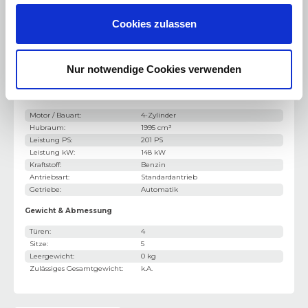
Schaltwippen
Cookies zulassen
Licht
:
Licht - Bi-Xenon
Nur notwendige Cookies verwenden
Motorisierung & Leistung
Motor / Bauart
:
4-Zylinder
Hubraum
:
1995 cm³
Leistung PS
:
201 PS
Leistung kW
:
148 kW
Kraftstoff
:
Benzin
Antriebsart
:
Standardantrieb
Getriebe
:
Automatik
Gewicht & Abmessung
Türen
:
4
Sitze
:
5
Leergewicht
:
0 kg
Zulässiges Gesamtgewicht
:
k.A.