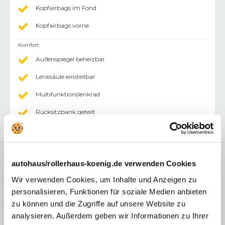
Kopfairbags im Fond
Kopfairbags vorne
Komfort
:
Außenspiegel beheizbar
Lenksäule einstellbar
Multifunktionslenkrad
Rücksitzbank geteilt
abgedunkelte Scheiben im Fond
Außenspiegel abklappbar
autohaus/rollerhaus-koenig.de verwenden Cookies
Außenspiegel elektr.
Wir verwenden Cookies, um Inhalte und Anzeigen zu
keyless-Go
personalisieren, Funktionen für soziale Medien anbieten
Lederlenkrad
zu können und die Zugriffe auf unsere Website zu
analysieren. Außerdem geben wir Informationen zu Ihrer
Mittelarmlehne