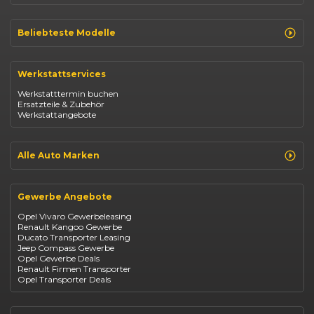
Beliebteste Modelle
Renault Clio
Renault Captur
Werkstattservices
Opel Corsa
Opel Astra
Werkstatttermin buchen
Fiat 500
Ersatzteile & Zubehör
Dacia Duster
Werkstattangebote
Dacia Sandero
Jeep Compass
Jeep Avenger
Jeep Renegade
Alle Auto Marken
Suzuki Vitara
Suzuki Swift
Renault
Kia Ceed
Opel
BYD Seal
Gewerbe Angebote
Fiat
Mazda CX-30
Dacia
Citroen C4
Opel Vivaro Gewerbeleasing
Jeep
Renault Kangoo Gewerbe
Suzuki
Ducato Transporter Leasing
BYD
Jeep Compass Gewerbe
Kia
Opel Gewerbe Deals
Mazda
Renault Firmen Transporter
Citroën
Opel Transporter Deals
Abarth
Fiat Professional