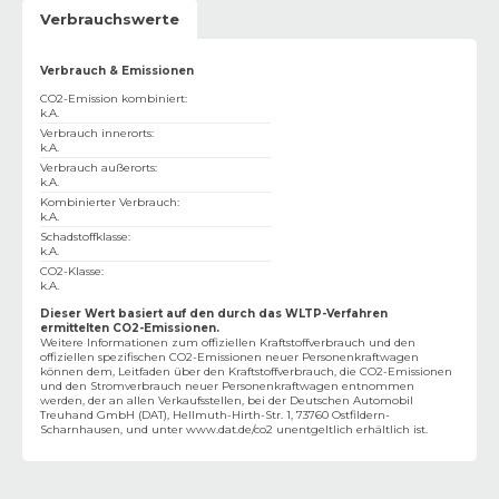
Verbrauchswerte
Verbrauch & Emissionen
CO2-Emission kombiniert
:
k.A.
Verbrauch innerorts
:
k.A.
Verbrauch außerorts
:
k.A.
Kombinierter Verbrauch
:
k.A.
Schadstoffklasse
:
k.A.
CO2-Klasse
:
k.A.
Dieser Wert basiert auf den durch das WLTP-Verfahren
ermittelten CO2-Emissionen.
Weitere Informationen zum offiziellen Kraftstoffverbrauch und den
offiziellen spezifischen CO2-Emissionen neuer Personenkraftwagen
können dem‚ Leitfaden über den Kraftstoffverbrauch, die CO2-Emissionen
und den Stromverbrauch neuer Personenkraftwagen entnommen
werden, der an allen Verkaufsstellen, bei der Deutschen Automobil
Treuhand GmbH (DAT), Hellmuth-Hirth-Str. 1, 73760 Ostfildern-
Scharnhausen, und unter
www.dat.de/co2
unentgeltlich erhältlich ist.