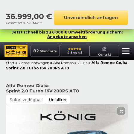
36.999,00
€
Unverbindlich anfragen
Gesamtpreis inkl. MwSt.
Jetzt schnell bis zu 6.000 € Umweltförderung sichern:
Angebote ansehen
82
Standorte
4.8 von 5
Kontakt
Start
»
Gebrauchtwagen
»
Alfa Romeo
»
Giulia
»
Alfa Romeo Giulia
Sprint 2.0 Turbo 16V 200PS AT8
Alfa Romeo Giulia
Sprint 2.0 Turbo 16V 200PS AT8
Sofort verfügbar
Unfallfrei