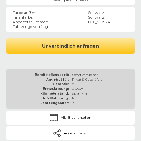
Gesamtpreis inkl. MwSt.
Farbe außen
:
Schwarz
Innenfarbe
:
Schwarz
Angebotsnummer
:
D01_510924
Fahrzeuge vorrätig
:
Unverbindlich anfragen
Bereitstellungszeit:
Sofort verfügbar
Angebot für:
Privat & Geschäftlich
Garantie:
0
Erstzulassung:
01/2023
Kilometerstand:
31.481 km
Unfallfahrzeug:
Nein
Fahrzeughalter:
2
Alle Bilder ansehen
Angebot teilen