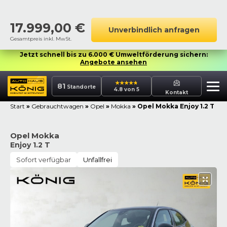
17.999,00
€
Unverbindlich anfragen
Gesamtpreis inkl. MwSt.
Jetzt schnell bis zu 6.000 € Umweltförderung sichern:
Angebote ansehen
81
Standorte
4.8 von 5
Kontakt
Start
»
Gebrauchtwagen
»
Opel
»
Mokka
»
Opel Mokka Enjoy 1.2 T
Opel Mokka
Enjoy 1.2 T
Sofort verfügbar
Unfallfrei