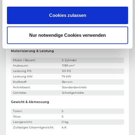
Dachspoiler
Gepäckraumabdeckung
Cookies zulassen
Start-Stop-Automatik
Nur notwendige Cookies verwenden
Winter-Paket
Motorisierung & Leistung
Motor / Bauart
:
3-Zylinder
Hubraum
:
1199 cm³
Leistung PS
:
101 PS
Leistung kW
:
74 kW
Kraftstoff
:
Benzin
Antriebsart
:
Standardantrieb
Getriebe
:
Schaltgetriebe
Gewicht & Abmessung
Türen
:
5
Sitze
:
5
Leergewicht
:
0 kg
Zulässiges Gesamtgewicht
:
k.A.