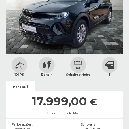
101 PS
Benzin
Schaltgetriebe
5
Barkauf
17.999,00
€
Gesamtpreis inkl. MwSt.
Farbe außen
:
Schwarz
Innenfarbe
:
Grau/Anthrazit