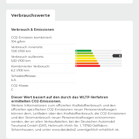
Verbrauchswerte
Verbrauch & Emissionen
CO2-Emission kombiniert
:
104 g/km
Verbrauch innerorts
:
7,00 l/100 km
Verbrauch außerorts
:
5,50 l/100 km
Kombinierter Verbrauch
:
6.2 l/100 km
Schadstoffklasse
:
k.A.
CO2-Klasse
:
C
Dieser Wert basiert auf den durch das WLTP-Verfahren
ermittelten CO2-Emissionen.
Weitere Informationen zum offiziellen Kraftstoffverbrauch und den
offiziellen spezifischen CO2-Emissionen neuer Personenkraftwagen
können dem‚ Leitfaden über den Kraftstoffverbrauch, die CO2-Emissionen
und den Stromverbrauch neuer Personenkraftwagen entnommen
werden, der an allen Verkaufsstellen, bei der Deutschen Automobil
Treuhand GmbH (DAT), Hellmuth-Hirth-Str. 1, 73760 Ostfildern-
Scharnhausen, und unter
www.dat.de/co2
unentgeltlich erhältlich ist.