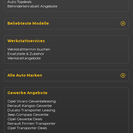
Auto Topdeals
Behindertenrabatt Angebote
Beliebteste Modelle
Renault Clio
Renault Captur
Werkstattservices
Opel Corsa
Opel Astra
Werkstatttermin buchen
Fiat 500
Ersatzteile & Zubehör
Dacia Duster
Werkstattangebote
Dacia Sandero
Jeep Compass
Jeep Avenger
Jeep Renegade
Alle Auto Marken
Suzuki Vitara
Suzuki Swift
Renault
Kia Ceed
Opel
BYD Seal
Gewerbe Angebote
Fiat
Mazda CX-30
Dacia
Citroen C4
Opel Vivaro Gewerbeleasing
Jeep
Renault Kangoo Gewerbe
Suzuki
Ducato Transporter Leasing
BYD
Jeep Compass Gewerbe
Kia
Opel Gewerbe Deals
Mazda
Renault Firmen Transporter
Citroën
Opel Transporter Deals
Abarth