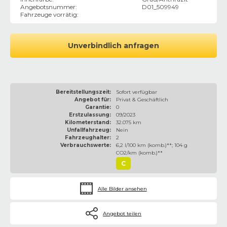
Angebotsnummer
:
D01_509949
Fahrzeuge vorrätig
:
Unverbindlich anfragen
Bereitstellungszeit:
Sofort verfügbar
Angebot für:
Privat & Geschäftlich
Garantie:
0
Erstzulassung:
09/2023
Kilometerstand:
32.075 km
Unfallfahrzeug:
Nein
Fahrzeughalter:
2
Verbrauchswerte:
6,2 l/100 km (komb.)**; 104 g
CO2/km (komb.)**
C
Alle Bilder ansehen
Angebot teilen