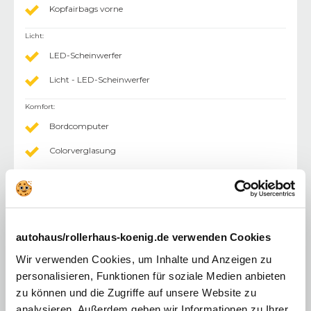
Kopfairbags vorne
Licht
:
LED-Scheinwerfer
Licht - LED-Scheinwerfer
Komfort
:
Bordcomputer
Colorverglasung
Elektr. Fensterheber
Klimaanlage
Einparkhilfe (PDC) Sensoren hinten
autohaus/rollerhaus-koenig.de verwenden Cookies
Einparkhilfe (PDC) mit Kamera
Wir verwenden Cookies, um Inhalte und Anzeigen zu
Sitzheizung
personalisieren, Funktionen für soziale Medien anbieten
zu können und die Zugriffe auf unsere Website zu
Außenspiegel elektr.
analysieren. Außerdem geben wir Informationen zu Ihrer