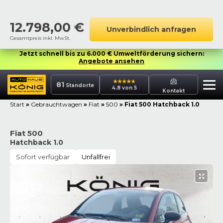
12.798,00
€
Unverbindlich anfragen
Gesamtpreis inkl. MwSt.
Jetzt schnell bis zu 6.000 € Umweltförderung sichern:
Angebote ansehen
81
Standorte
4.8 von 5
Kontakt
Start
»
Gebrauchtwagen
»
Fiat
»
500
»
Fiat 500 Hatchback 1.0
Fiat 500
Hatchback 1.0
Sofort verfügbar
Unfallfrei