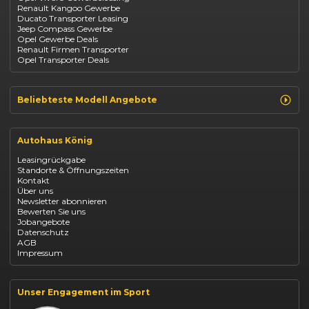
Renault Kangoo Gewerbe
Suzuki
Ducato Transporter Leasing
BYD
Jeep Compass Gewerbe
Kia
Opel Gewerbe Deals
Mazda
Renault Firmen Transporter
Citroën
Opel Transporter Deals
Abarth
Fiat Professional
Beliebteste Modell Angebote
Renault Clio finanzieren
Renault Arkana Leasing
Autohaus König
Renault Captur Leasing
Opel Corsa finanzieren
Leasingrückgabe
Opel Astra leasen
Standorte & Öffnungszeiten
Opel Mokka kaufen
Kontakt
Opel Grandland finanzieren
Über uns
Opel Vivaro Gewerbeleasing
Newsletter abonnieren
Fiat 500 finanzieren
Bewerten Sie uns
Fiat Panda leasen
Jobangebote
Dacia Duster finanzieren
Datenschutz
Dacia Sandero kaufen
AGB
Dacia Jogger leasen
Impressum
Jeep Compass leasen
Jeep Renegade finanzieren
Suzuki Vitara kaufen
Suzuki Swift finanzieren
Unser Engagement im Sport
BYD Dolphin finanzieren
Kia Ceed finanzieren