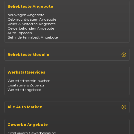
Beliebteste Angebote
Neuwagen Angebote
Gebrauchtwagen Angebote
Roller & Motorrad Angebote
Gewerbekunden Angebote
Auto Topdeals
Behindertenrabatt Angebote
Beliebteste Modelle
Renault Clio
Renault Captur
Werkstattservices
Opel Corsa
Opel Astra
Werkstatttermin buchen
Fiat 500
Ersatzteile & Zubehör
Dacia Duster
Werkstattangebote
Dacia Sandero
Jeep Compass
Jeep Avenger
Jeep Renegade
Alle Auto Marken
Suzuki Vitara
Suzuki Swift
Renault
Kia Ceed
Opel
BYD Seal
Gewerbe Angebote
Fiat
Mazda CX-30
Dacia
Citroen C4
Opel Vivaro Gewerbeleasing
Jeep