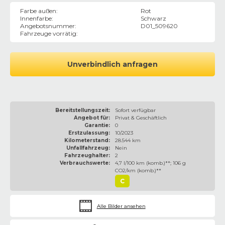
Farbe außen
:
Rot
Innenfarbe
:
Schwarz
Angebotsnummer
:
D01_509620
Fahrzeuge vorrätig
:
Unverbindlich anfragen
Bereitstellungszeit:
Sofort verfügbar
Angebot für:
Privat & Geschäftlich
Garantie:
0
Erstzulassung:
10/2023
Kilometerstand:
28.544 km
Unfallfahrzeug:
Nein
Fahrzeughalter:
2
Verbrauchswerte:
4,7 l/100 km (komb.)**; 106 g
CO2/km (komb.)**
C
Alle Bilder ansehen