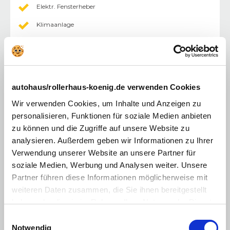
Elektr. Fensterheber
Klimaanlage
Lenksäule einstellbar
Tempomat
Außenspiegel elektr.
autohaus/rollerhaus-koenig.de verwenden Cookies
Fahrersitz höhenverstellbar
Wir verwenden Cookies, um Inhalte und Anzeigen zu
Lederlenkrad
personalisieren, Funktionen für soziale Medien anbieten
zu können und die Zugriffe auf unsere Website zu
Zentralverriegelung mit Fernbedienung
analysieren. Außerdem geben wir Informationen zu Ihrer
Android Auto
Verwendung unserer Website an unsere Partner für
soziale Medien, Werbung und Analysen weiter. Unsere
Apple CarPlay
Partner führen diese Informationen möglicherweise mit
Sonstiges
:
weiteren Daten zusammen, die Sie ihnen bereitgestellt
haben oder die sie im Rahmen Ihrer Nutzung der Dienste
LM-Felgen
gesammelt haben. Sie geben Einwilligung zu unseren
Einwilligungsauswahl
E10 geeignet
Cookies, wenn Sie unsere Webseite weiterhin nutzen.
Notwendig