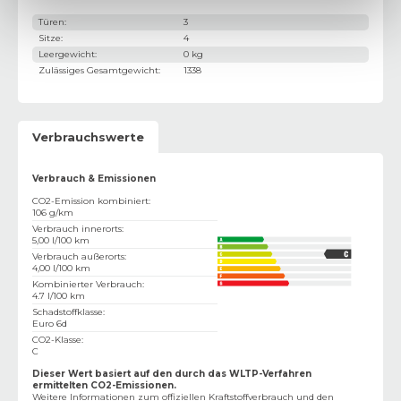
Türen
:
3
Sitze
:
4
Leergewicht
:
0 kg
Zulässiges Gesamtgewicht
:
1338
Verbrauchswerte
Verbrauch & Emissionen
CO2-Emission kombiniert
:
106 g/km
Verbrauch innerorts
:
5,00 l/100 km
Verbrauch außerorts
:
4,00 l/100 km
Kombinierter Verbrauch
:
4.7 l/100 km
Schadstoffklasse
:
Euro 6d
CO2-Klasse
:
C
Dieser Wert basiert auf den durch das WLTP-Verfahren
ermittelten CO2-Emissionen.
Weitere Informationen zum offiziellen Kraftstoffverbrauch und den