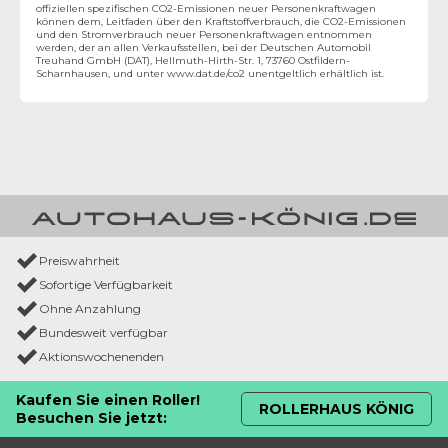
offiziellen spezifischen CO2-Emissionen neuer Personenkraftwagen
können dem‚ Leitfaden über den Kraftstoffverbrauch, die CO2-Emissionen
und den Stromverbrauch neuer Personenkraftwagen entnommen
werden, der an allen Verkaufsstellen, bei der Deutschen Automobil
Treuhand GmbH (DAT), Hellmuth-Hirth-Str. 1, 73760 Ostfildern-
Scharnhausen, und unter
www.dat.de/co2
unentgeltlich erhältlich ist.
Preiswahrheit
Sofortige Verfügbarkeit
Ohne Anzahlung
Bundesweit verfügbar
Aktionswochenenden
Kaufen Sie einen Roller!
ROLLERHAUS KÖNIG
Besuchen Sie jetzt: