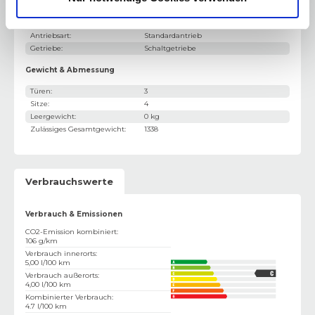
Leistung kW
:
52 kW
Kraftstoff
:
Benzin
Antriebsart
:
Standardantrieb
Getriebe
:
Schaltgetriebe
Gewicht & Abmessung
Türen
:
3
Sitze
:
4
Leergewicht
:
0 kg
Zulässiges Gesamtgewicht
:
1338
Verbrauchswerte
Verbrauch & Emissionen
CO2-Emission kombiniert
:
106 g/km
Verbrauch innerorts
:
5,00 l/100 km
Verbrauch außerorts
:
4,00 l/100 km
Kombinierter Verbrauch
:
4.7 l/100 km