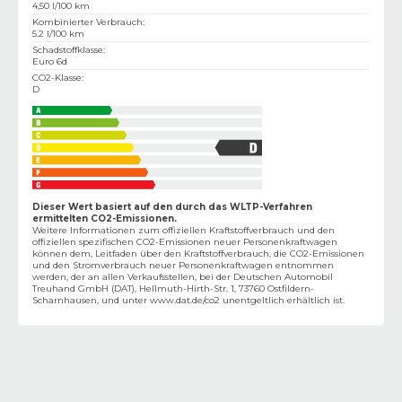
4,50 l/100 km
Kombinierter Verbrauch
:
5.2 l/100 km
Schadstoffklasse
:
Euro 6d
CO2-Klasse
:
D
Dieser Wert basiert auf den durch das WLTP-Verfahren
ermittelten CO2-Emissionen.
Weitere Informationen zum offiziellen Kraftstoffverbrauch und den
offiziellen spezifischen CO2-Emissionen neuer Personenkraftwagen
können dem‚ Leitfaden über den Kraftstoffverbrauch, die CO2-Emissionen
und den Stromverbrauch neuer Personenkraftwagen entnommen
werden, der an allen Verkaufsstellen, bei der Deutschen Automobil
Treuhand GmbH (DAT), Hellmuth-Hirth-Str. 1, 73760 Ostfildern-
Scharnhausen, und unter
www.dat.de/co2
unentgeltlich erhältlich ist.