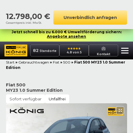
12.798,00
€
Unverbindlich anfragen
Gesamtpreis inkl. MwSt.
Jetzt schnell bis zu 6.000 € Umweltförderung sichern:
Angebote ansehen
82
Standorte
4.8 von 5
Kontakt
Start
»
Gebrauchtwagen
»
Fiat
»
500
»
Fiat 500 MY23 1.0 Summer
Edition
Fiat 500
MY23 1.0 Summer Edition
Sofort verfügbar
Unfallfrei