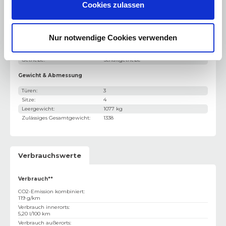
Cookies zulassen
Motor / Bauart
:
3-Zylinder
Hubraum
:
999 cm³
Leistung PS
:
69 PS
Leistung kW
:
51 kW
Nur notwendige Cookies verwenden
Kraftstoff
:
Hybrid-Benzin
Antriebsart
:
Standardantrieb
Getriebe
:
Schaltgetriebe
Gewicht & Abmessung
Türen
:
3
Sitze
:
4
Leergewicht
:
1077 kg
Zulässiges Gesamtgewicht
:
1338
Verbrauchswerte
Verbrauch**
CO2-Emission kombiniert
:
119 g/km
Verbrauch innerorts
:
5,20 l/100 km
Verbrauch außerorts
: