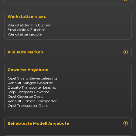
Renault Clio
Renault Captur
Werkstattservices
Opel Corsa
Opel Astra
Werkstatttermin buchen
Fiat 500
Ersatzteile & Zubehör
Dacia Duster
Werkstattangebote
Dacia Sandero
Jeep Compass
Jeep Avenger
Jeep Renegade
Alle Auto Marken
Suzuki Vitara
Suzuki Swift
Renault
Kia Ceed
Opel
BYD Seal
Gewerbe Angebote
Fiat
Mazda CX-30
Dacia
Citroen C4
Opel Vivaro Gewerbeleasing
Jeep
Renault Kangoo Gewerbe
Suzuki
Ducato Transporter Leasing
BYD
Jeep Compass Gewerbe
Kia
Opel Gewerbe Deals
Mazda
Renault Firmen Transporter
Citroën
Opel Transporter Deals
Abarth
Fiat Professional
Beliebteste Modell Angebote
Renault Clio finanzieren