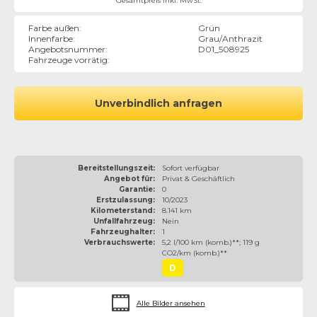
Gesamtpreis inkl. MwSt.
Farbe außen
:
Grün
Innenfarbe
:
Grau/Anthrazit
Angebotsnummer
:
D01_508925
Fahrzeuge vorrätig
:
Unverbindlich anfragen
Bereitstellungszeit:
Sofort verfügbar
Angebot für:
Privat & Geschäftlich
Garantie:
0
Erstzulassung:
10/2023
Kilometerstand:
8.141 km
Unfallfahrzeug:
Nein
Fahrzeughalter:
1
Verbrauchswerte:
5,2 l/100 km (komb.)**; 119 g
CO2/km (komb.)**
D
Alle Bilder ansehen