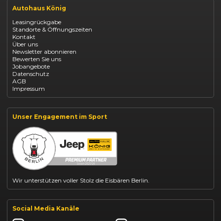
Renault Arkana Leasing
Autohaus König
Renault Captur Leasing
Opel Corsa finanzieren
Leasingrückgabe
Opel Astra leasen
Standorte & Öffnungszeiten
Opel Mokka kaufen
Kontakt
Opel Grandland finanzieren
Über uns
Opel Vivaro Gewerbeleasing
Newsletter abonnieren
Fiat 500 finanzieren
Bewerten Sie uns
Fiat Panda leasen
Jobangebote
Dacia Duster finanzieren
Datenschutz
Dacia Sandero kaufen
AGB
Dacia Jogger leasen
Impressum
Jeep Compass leasen
Jeep Renegade finanzieren
Suzuki Vitara kaufen
Suzuki Swift finanzieren
Unser Engagement im Sport
BYD Dolphin finanzieren
Kia Ceed finanzieren
Kia Sportage leasen
Mazda CX-30 finanzieren
Citroën C3 leasen
Wir unterstützen voller Stolz die Eisbären Berlin.
Social Media Kanäle