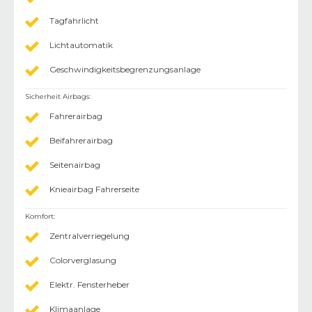
Tagfahrlicht
Lichtautomatik
Geschwindigkeitsbegrenzungsanlage
Sicherheit Airbags
:
Fahrerairbag
Beifahrerairbag
Seitenairbag
Knieairbag Fahrerseite
Komfort
:
Zentralverriegelung
Colorverglasung
Elektr. Fensterheber
Klimaanlage